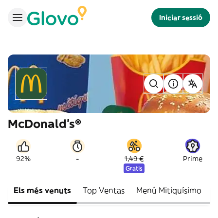
Iniciar sessió
McDonald's®
-
92%
1,49 €
Prime
Gratis
Els més venuts
Top Ventas
Menú Mitiquísimo
N