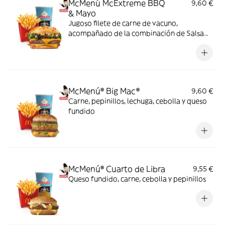
McMenú McExtreme BBQ
9,60 €
& Mayo
Jugoso filete de carne de vacuno,
acompañado de la combinación de Salsa
Western BBQ con mayonesa, cebolla crispy,
doble de cheddar, lechuga fresca y tiras de
bacon, todo ello envuelto en un irresistible
pan con bites de bacon.
McMenú® Big Mac®
9,60 €
Carne, pepinillos, lechuga, cebolla y queso
fundido
McMenú® Cuarto de Libra
9,55 €
Queso fundido, carne, cebolla y pepinillos