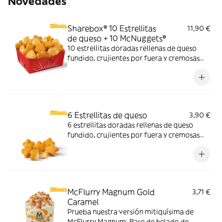
Novedades
Sharebox® 10 Estrellitas
11,90 €
de queso + 10 McNuggets®
10 estrellitas doradas rellenas de queso
fundido, crujientes por fuera y cremosas
por dentro y 10 McNuggets con 3 salsas a
elegir. Pídelas por tiempo limitado
6 Estrellitas de queso
3,90 €
6 estrellitas doradas rellenas de queso
fundido, crujientes por fuera y cremosas
por dentro. Pídelas con tu McMenú
mitiquísimo o agrégalas a tu pedido por
tiempo limitado.
McFlurry Magnum Gold
3,71 €
Caramel
Prueba nuestra versión mitiquísima de
McFlurry Magnum: Base de helado de