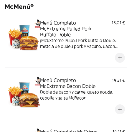
McMenú®
Menú Completo
15,01 €
McExtreme Pulled Pork
Buffalo Doble
¡McExtreme Pulled Pork Buffalo Doble:
mezcla de pulled pork y vacuno, bacon,
cheddar, cebolla frita y salsa Buffalo. Sabor
bestial en cada bocado!
Menú Completo
14,21 €
McExtreme Bacon Doble
Doble de bacon y carne, queso gouda,
cebolla y salsa McBacon
Menú Completo McCrispy
14,11 €