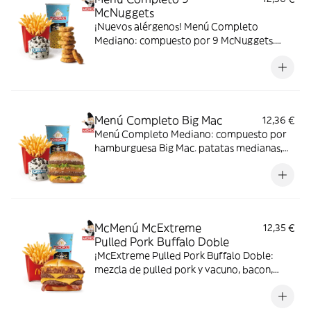
McNuggets
¡Nuevos alérgenos! Menú Completo
Mediano: compuesto por 9 McNuggets.
patatas medianas, bebida mediana y mini
McFlurry.
Menú Completo Big Mac
12,36 €
Menú Completo Mediano: compuesto por
hamburguesa Big Mac. patatas medianas,
bebida mediana y mini McFlurry.
McMenú McExtreme
12,35 €
Pulled Pork Buffalo Doble
¡McExtreme Pulled Pork Buffalo Doble:
mezcla de pulled pork y vacuno, bacon,
cheddar, cebolla frita y salsa Buffalo. Sabor
bestial en cada bocado!