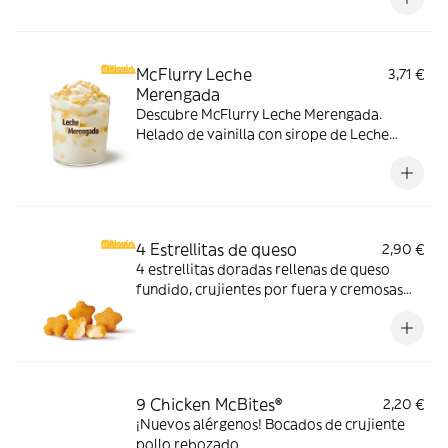
cubos de caramelo con nuestro delicioso
sirope de caramelo
McFlurry Leche
3,71 €
Merengada
Descubre McFlurry Leche Merengada.
Helado de vainilla con sirope de Leche
Meregada y trocitos de barquillo. Pídelo
ahora y no te quedes sin tus mitiquísimos
sabores de verano.
4 Estrellitas de queso
2,90 €
4 estrellitas doradas rellenas de queso
fundido, crujientes por fuera y cremosas
por dentro. Pídelas con tu McMenú
mitiquísimo o agrégalas a tu pedido por
tiempo limitado.
9 Chicken McBites®
2,20 €
¡Nuevos alérgenos! Bocados de crujiente
pollo rebozado