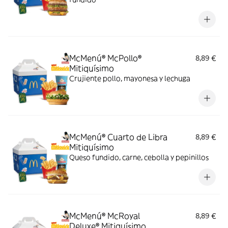
McMenú® McPollo®
8,89 €
Mitiquísimo
Crujiente pollo, mayonesa y lechuga
McMenú® Cuarto de Libra
8,89 €
Mitiquísimo
Queso fundido, carne, cebolla y pepinillos
McMenú® McRoyal
8,89 €
Deluxe® Mitiquísimo