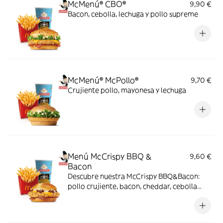
McMenú® CBO®
9,90 €
Bacon, cebolla, lechuga y pollo supreme
McMenú® McPollo®
9,70 €
Crujiente pollo, mayonesa y lechuga
Menú McCrispy BBQ &
9,60 €
Bacon
Descubre nuestra McCrispy BBQ&Bacon:
pollo crujiente, bacon, cheddar, cebolla
fresca y salsa BBQ-mayonesa en pan de
harina de trigo con copos de patata. ¡Sabor
irresistible!