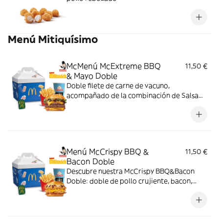
Menú Mitiquísimo
McMenú McExtreme BBQ
11,50 €
& Mayo Doble
Doble filete de carne de vacuno,
acompañado de la combinación de Salsa
Western BBQ con mayonesa, cebolla crispy,
doble de cheddar, lechuga fresca y tiras de
bacon, todo ello envuelto en un irresistible
pan con bites de bacon.
Menú McCrispy BBQ &
11,50 €
Bacon Doble
Descubre nuestra McCrispy BBQ&Bacon
Doble: doble de pollo crujiente, bacon,
cheddar, cebolla fresca y salsa BBQ-
mayonesa en pan de harina de trigo con
copos de patata. ¡Sabor irresistible!