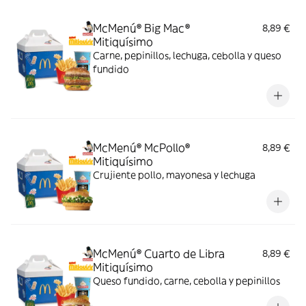
McMenú® Big Mac®
8,89 €
Mitiquísimo
Carne, pepinillos, lechuga, cebolla y queso
fundido
McMenú® McPollo®
8,89 €
Mitiquísimo
Crujiente pollo, mayonesa y lechuga
McMenú® Cuarto de Libra
8,89 €
Mitiquísimo
Queso fundido, carne, cebolla y pepinillos