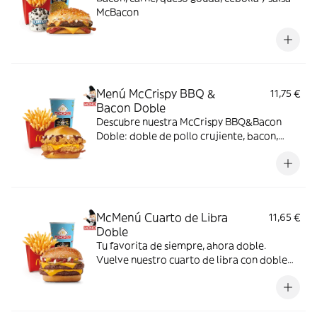
McBacon
Menú McCrispy BBQ &
11,75 €
Bacon Doble
Descubre nuestra McCrispy BBQ&Bacon
Doble: doble de pollo crujiente, bacon,
cheddar, cebolla fresca y salsa BBQ-
mayonesa en pan de harina de trigo con
copos de patata. ¡Sabor irresistible!
McMenú Cuarto de Libra
11,65 €
Doble
Tu favorita de siempre, ahora doble.
Vuelve nuestro cuarto de libra con doble
de su jugosa carne 100% vacuno, queso
cheddar, pepinillo, cebolla en tiras, kétchup
y mostaza.