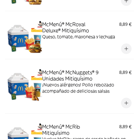
McMenú® McRoyal
8,89 €
Deluxe® Mitiquísimo
Queso, tomate, mayonesa y lechuga
McMenú® McNuggets® 9
8,89 €
Unidades Mitiquísimo
¡Nuevos alérgenos! Pollo rebozado
acompañado de deliciosas salsas
McMenú® McRib
8,89 €
Mitiquísimo