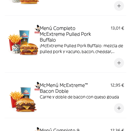
Menú Completo
13,01 €
McExtreme Pulled Pork
Buffalo
¡McExtreme Pulled Pork Buffalo: mezcla de
pulled pork y vacuno, bacon, cheddar,
cebolla frita y salsa Buffalo. Sabor bestial
en cada bocado!
McMenú McExtreme™
12,95 €
Bacon Doble
Carne y doble de bacon con queso gouda
Menú Completo 9
12,36 €