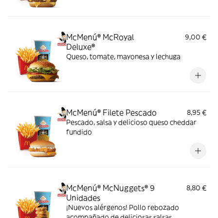
McMenú® McRoyal
9,00 €
Deluxe®
Queso, tomate, mayonesa y lechuga
McMenú® Filete Pescado
8,95 €
Pescado, salsa y delicioso queso cheddar
fundido
McMenú® McNuggets® 9
8,80 €
Unidades
¡Nuevos alérgenos! Pollo rebozado
acompañado de deliciosas salsas