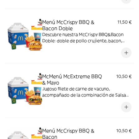
bacon, todo ello envuelto en un irresistible
pan con bites de bacon.
Menú McCrispy BBQ &
11,50 €
Bacon Doble
Descubre nuestra McCrispy BBQ&Bacon
Doble: doble de pollo crujiente, bacon,
cheddar, cebolla fresca y salsa BBQ-
mayonesa en pan de harina de trigo con
copos de patata. ¡Sabor irresistible!
McMenú McExtreme BBQ
10,50 €
& Mayo
Jugoso filete de carne de vacuno,
acompañado de la combinación de Salsa
Western BBQ con mayonesa, cebolla crispy,
doble de cheddar, lechuga fresca y tiras de
bacon, todo ello envuelto en un irresistible
pan con bites de bacon.
Menú McCrispy BBQ &
10,50 €
Bacon