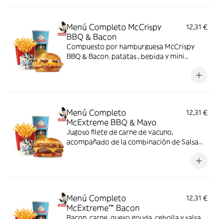
Menú Completo McCrispy
12,31 €
BBQ & Bacon
Compuesto por hamburguesa McCrispy
BBQ & Bacon. patatas , bebida y mini
McFlurry
Menú Completo
12,31 €
McExtreme BBQ & Mayo
Jugoso filete de carne de vacuno,
acompañado de la combinación de Salsa
Western BBQ con mayonesa, cebolla crispy,
doble de cheddar, lechuga fresca y tiras de
bacon, todo ello envuelto en un irresistible
pan con bites de bacon.
Menú Completo
12,31 €
McExtreme™ Bacon
Bacon, carne, queso gouda, cebolla y salsa