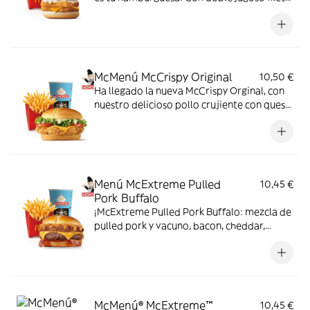
de pescado, una loncha de queso cheddar
fundido y acompañado de salsa tártara.
¡No esperes más! Corre a tu restaurante
McDonald's más cercano y disfruta de esta
deliciosa hamburguesa.
McMenú McCrispy Original
10,50 €
Ha llegado la nueva McCrispy Orginal, con
nuestro delicioso pollo crujiente con queso
cheddar, acompañada de la exquisita salsa
original, crujiente lechuga y tomate fresco.
Menú McExtreme Pulled
10,45 €
Pork Buffalo
¡McExtreme Pulled Pork Buffalo: mezcla de
pulled pork y vacuno, bacon, cheddar,
cebolla frita y salsa Buffalo. Sabor bestial
en cada bocado!
McMenú® McExtreme™
10,45 €