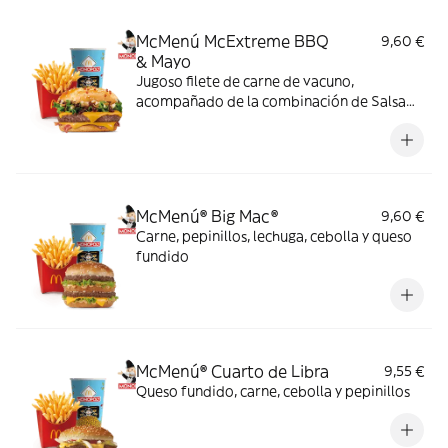
McMenú McExtreme BBQ
9,60 €
& Mayo
Jugoso filete de carne de vacuno,
acompañado de la combinación de Salsa
Western BBQ con mayonesa, cebolla crispy,
doble de cheddar, lechuga fresca y tiras de
bacon, todo ello envuelto en un irresistible
pan con bites de bacon.
McMenú® Big Mac®
9,60 €
Carne, pepinillos, lechuga, cebolla y queso
fundido
McMenú® Cuarto de Libra
9,55 €
Queso fundido, carne, cebolla y pepinillos