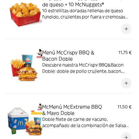
de queso + 10 McNuggets®
10 estrellitas doradas rellenas de queso
fundido, crujientes por fuera y cremosas
por dentro y 10 McNuggets con 3 salsas a
elegir. Pídelas por tiempo limitado
Menú McCrispy BBQ &
11,75 €
Bacon Doble
Descubre nuestra McCrispy BBQ&Bacon
Doble: doble de pollo crujiente, bacon,
cheddar, cebolla fresca y salsa BBQ-
mayonesa en pan de harina de trigo con
copos de patata. ¡Sabor irresistible!
McMenú McExtreme BBQ
11,50 €
& Mayo Doble
Doble filete de carne de vacuno,
acompañado de la combinación de Salsa
Western BBQ con mayonesa, cebolla crispy,
doble de cheddar, lechuga fresca y tiras de