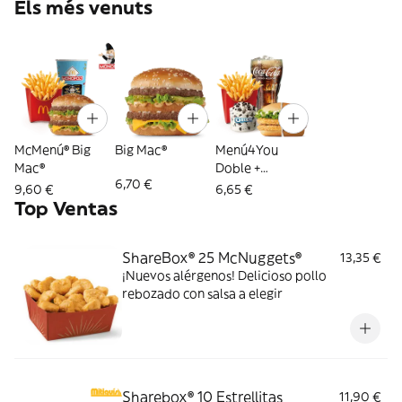
Els més venuts
McMenú® Big
Big Mac®
Menú4You
Mac®
Doble +
6,70 €
Complemento
9,60 €
6,65 €
Top Ventas
ShareBox® 25 McNuggets®
13,35 €
¡Nuevos alérgenos! Delicioso pollo
rebozado con salsa a elegir
Sharebox® 10 Estrellitas
11,90 €