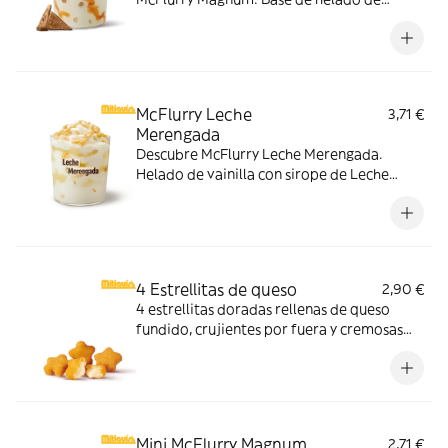
vainilla con Magnum Gold Caramel:
Topping triturado de galleta con perlas y
cubos de caramelo con nuestro delicioso
sirope de caramelo
McFlurry Leche
3,71 €
Merengada
Descubre McFlurry Leche Merengada.
Helado de vainilla con sirope de Leche
Meregada y trocitos de barquillo. Pídelo
ahora y no te quedes sin tus mitiquísimos
sabores de verano.
4 Estrellitas de queso
2,90 €
4 estrellitas doradas rellenas de queso
fundido, crujientes por fuera y cremosas
por dentro. Pídelas con tu McMenú
mitiquísimo o agrégalas a tu pedido por
tiempo limitado.
Mini McFlurry Magnum
2,71 €