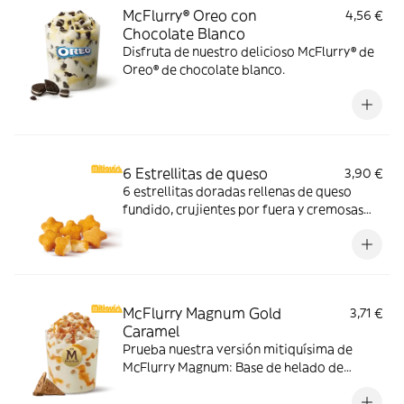
McFlurry® Oreo con
4,56 €
Chocolate Blanco
Disfruta de nuestro delicioso McFlurry® de
Oreo® de chocolate blanco.
6 Estrellitas de queso
3,90 €
6 estrellitas doradas rellenas de queso
fundido, crujientes por fuera y cremosas
por dentro. Pídelas con tu McMenú
mitiquísimo o agrégalas a tu pedido por
tiempo limitado.
McFlurry Magnum Gold
3,71 €
Caramel
Prueba nuestra versión mitiquísima de
McFlurry Magnum: Base de helado de
vainilla con Magnum Gold Caramel:
Topping triturado de galleta con perlas y