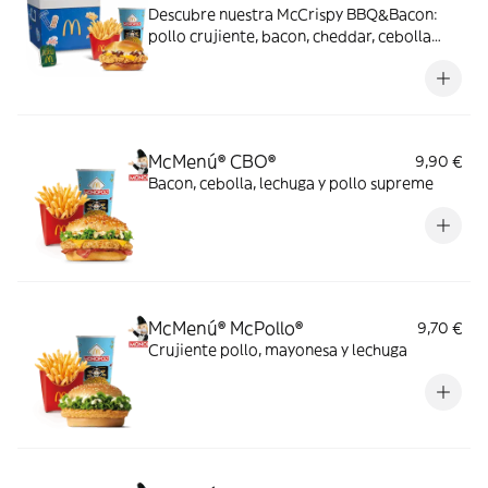
Descubre nuestra McCrispy BBQ&Bacon:
pollo crujiente, bacon, cheddar, cebolla
fresca y salsa BBQ-mayonesa en pan de
harina de trigo con copos de patata. ¡Sabor
irresistible!
McMenú® CBO®
9,90 €
Bacon, cebolla, lechuga y pollo supreme
McMenú® McPollo®
9,70 €
Crujiente pollo, mayonesa y lechuga