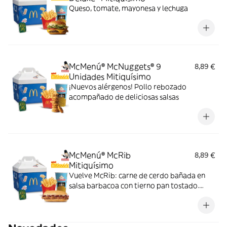
Queso, tomate, mayonesa y lechuga
McMenú® McNuggets® 9
8,89 €
Unidades Mitiquísimo
¡Nuevos alérgenos! Pollo rebozado
acompañado de deliciosas salsas
McMenú® McRib
8,89 €
Mitiquísimo
Vuelve McRib: carne de cerdo bañada en
salsa barbacoa con tierno pan tostado.
Elígela en tu McMenú mitiquísimo por
tiempo limitado