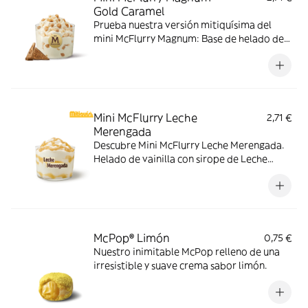
Gold Caramel
Prueba nuestra versión mitiquísima del
mini McFlurry Magnum: Base de helado de
vainilla con Magnum Gold Caramel:
Topping triturado de galleta con perlas y
cubos de caramelo.
Mini McFlurry Leche
2,71 €
Merengada
Descubre Mini McFlurry Leche Merengada.
Helado de vainilla con sirope de Leche
Meregada . Pídelo ahora y no te quedes sin
tus mitiquísimos sabores de verano.
McPop® Limón
0,75 €
Nuestro inimitable McPop relleno de una
irresistible y suave crema sabor limón.