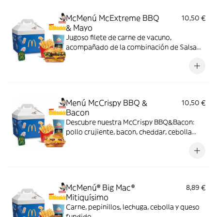
McMenú McExtreme BBQ
10,50 €
& Mayo
Jugoso filete de carne de vacuno,
acompañado de la combinación de Salsa
Western BBQ con mayonesa, cebolla crispy,
doble de cheddar, lechuga fresca y tiras de
bacon, todo ello envuelto en un irresistible
pan con bites de bacon.
Menú McCrispy BBQ &
10,50 €
Bacon
Descubre nuestra McCrispy BBQ&Bacon:
pollo crujiente, bacon, cheddar, cebolla
fresca y salsa BBQ-mayonesa en pan de
harina de trigo con copos de patata. ¡Sabor
irresistible!
McMenú® Big Mac®
8,89 €
Mitiquísimo
Carne, pepinillos, lechuga, cebolla y queso
fundido