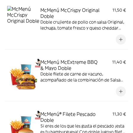
McMenú McCrispy Original
11,50 €
Doble
Doble crujiente de pollo con salsa Original,
lechuga, tomate fresco y queso cheddar
fundido. Todo ello envuelto en delicioso
pan de patata
McMenú McExtreme BBQ
11,40 €
& Mayo Doble
Doble filete de carne de vacuno,
acompañado de la combinación de Salsa
Western BBQ con mayonesa, cebolla crispy,
doble de cheddar, lechuga fresca y tiras de
bacon, todo ello envuelto en un irresistible
pan con bites de bacon.
McMenú® Filete Pescado
11,30 €
Doble
Si eres de los que les gusta el pescado ¡esta
es tu hamburguesa! Con doble jugoso filete