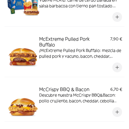
Vuelve McRib: carne de cerdo bañada en
salsa barbacoa con tierno pan tostado.
Elígela en tu McMenú mitiquísimo por
tiempo limitado
McExtreme Pulled Pork
7,90 €
Buffalo
¡McExtreme Pulled Pork Buffalo: mezcla de
pulled pork y vacuno, bacon, cheddar,
cebolla frita y salsa Buffalo. Sabor bestial
en cada bocado!
McCrispy BBQ & Bacon
6,70 €
Descubre nuestra McCrispy BBQ&Bacon:
pollo crujiente, bacon, cheddar, cebolla
fresca y salsa BBQ-mayonesa en pan de
harina de trigo con copos de patata. ¡Sabor
irresistible!