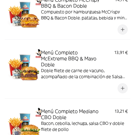
BBQ & Bacon Doble
Compuesto por hamburguesa McCrispy
BBQ & Bacon Doble. patatas, bebida y mini
McFlurry
Menú Completo
13,91 €
McExtreme BBQ & Mayo
Doble
Doble filete de carne de vacuno,
acompañado de la combinación de Salsa
Western BBQ con mayonesa, cebolla crispy,
doble de cheddar, lechuga fresca y tiras de
bacon, todo ello envuelto en un irresistible
pan con bites de bacon.
Menú Completo Mediano
13,21 €
CBO Doble
Bacon, cebolla, lechuga, salsa CBO y doble
filete de pollo