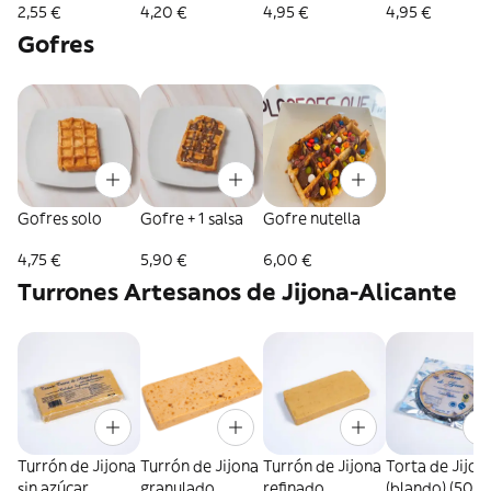
2,55 €
4,20 €
4,95 €
4,95 €
Gofres
Gofres solo
Gofre + 1 salsa
Gofre nutella
4,75 €
5,90 €
6,00 €
Turrones Artesanos de Jijona-Alicante
Turrón de Jijona
Turrón de Jijona
Turrón de Jijona
Torta de Jijon
sin azúcar
granulado
refinado
(blando) (500g