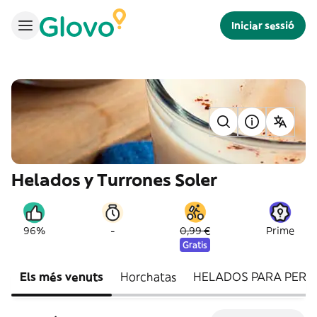
Iniciar sessió
Helados y Turrones Soler
-
96%
0,99 €
Prime
Gratis
Els més venuts
Horchatas
HELADOS PARA PERR