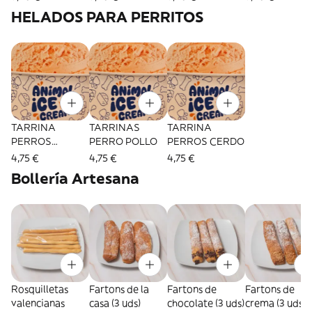
HELADOS PARA PERRITOS
TARRINA
TARRINAS
TARRINA
PERROS
PERRO POLLO
PERROS CERDO
SALMON
4,75 €
4,75 €
4,75 €
Bollería Artesana
Rosquilletas
Fartons de la
Fartons de
Fartons de
valencianas
casa (3 uds)
chocolate (3 uds)
crema (3 uds)