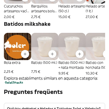
Cucuruchos
Barquillos
Helado artesano
Helado artesa
artesanos vacíos
artesanos bolsa
(50 cl.)
(1 lt.)
(2 uds.)
(7 uds.)
2,00 €
2,75 €
15,00 €
27,00 €
Batidos milkshake
Bola extra
Batido (500 ml.)
Batido (500 ml.)
Batido con
+ nata montada
horchata (500
2,25 €
7,75 €
ml.) + nata
9,95 €
10,30 €
montada
Explora establiments similars en aquesta categoria:
Gelat
Snacks
Preguntes freqüents
Què puc demanar a Helados y Turrones Soler a Valencia?