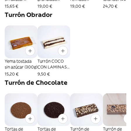
(blando) (300g)
(blando) (400g)
(blando) (400g)
15,65 €
19,00 €
19,00 €
24,70 €
Turrón Obrador
Yema tostada
Turrón COCO
sin azúcar (300g)
CON LAMINAS
CHOCOLATE
15,20 €
9,50 €
LINGOTE 200Gr.
Turrón de Chocolate
Tortas de
Tortas de
Turrón de
Turrón de