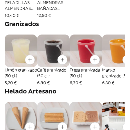
PELADILLAS
ALMENDRAS
ALMENDRAS
BAÑADAS
B/200Gr.
CHOCOLATE
10,40 €
12,80 €
BLANCO
Granizados
B/200Gr.
Limón granizado
Café granizado
Fresa granizada
Mango
(50 cl.)
(50 cl.)
(50 cl.)
granizado (50
cl.)
5,20 €
6,90 €
6,30 €
6,30 €
Helado Artesano