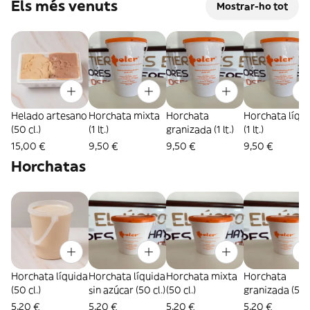
Els més venuts
Mostrar-ho tot
Helado artesano
Horchata mixta
Horchata
Horchata líqu
(50 cl.)
(1 lt.)
granizada (1 lt.)
(1 lt.)
15,00 €
9,50 €
9,50 €
9,50 €
Horchatas
Horchata líquida
Horchata líquida
Horchata mixta
Horchata
(50 cl.)
sin azúcar (50 cl.)
(50 cl.)
granizada (50c
5,20 €
5,20 €
5,20 €
5,20 €