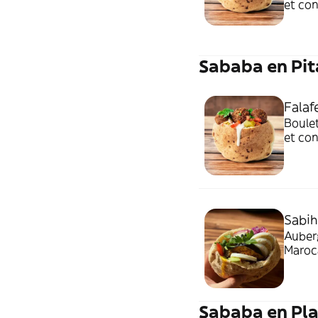
et con
sahug 
Sababa en Pit
Falaf
Boulet
et con
sahug 
Sabih
Auberg
Maroca
et sah
Sababa en Pla