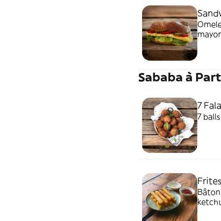
Sand
Omele
mayonn
Sababa à Part
7 Fala
7 balls
Frite
Bâtonn
ketch