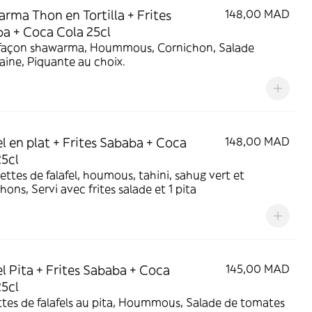
rma Thon en Tortilla + Frites
148,00 MAD
a + Coca Cola 25cl
façon shawarma, Hoummous, Cornichon, Salade
ine, Piquante au choix.
el en plat + Frites Sababa + Coca
148,00 MAD
25cl
ettes de falafel, houmous, tahini, sahug vert et
hons, Servi avec frites salade et 1 pita
el Pita + Frites Sababa + Coca
145,00 MAD
25cl
tes de falafels au pita, Hoummous, Salade de tomates