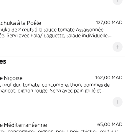
chuka à la Poêle
127,00 MAD
huka de 2 œufs à la sauce tomate Assaisonnée
lée. Servi avec hala/ baguette, salade individuelle,
, olives et sahug vert.
es
e Niçoise
142,00 MAD
 œuf dur, tomate, concombre, thon, pommes de
ot, oignon rouge. Servi avec pain grillé et
ade.
e Méditerranéenne
65,00 MAD
s, concombres, oignon, persil, pois chiches, œuf dur.