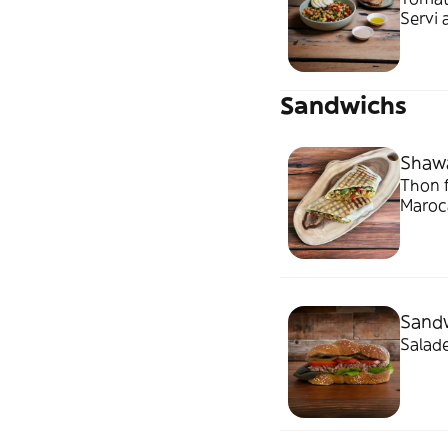
Servi 
Sandwichs
Shawa
Thon 
Maroca
Sand