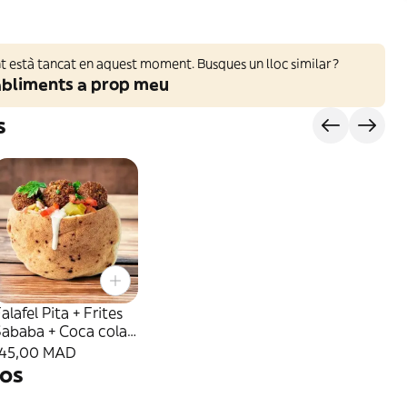
 està tancat en aquest moment. Busques un lloc similar?
abliments a prop meu
s
alafel Pita + Frites
Sababa + Coca cola
5cl
145,00 MAD
os