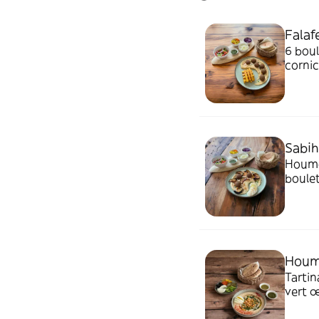
Falaf
6 boul
cornic
Sabih
Houmous, 
boulet
vert.
Houm
Tartinade
vert œuf duret per
et cor