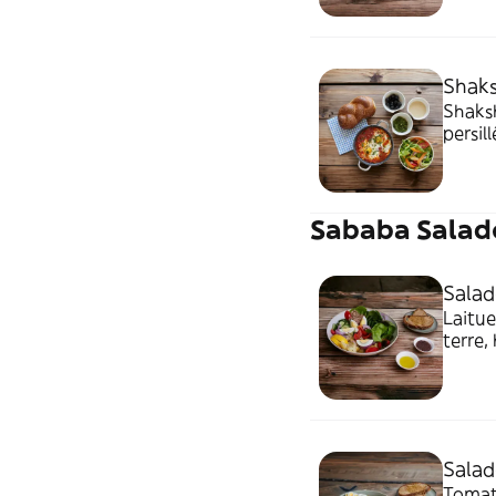
Shaks
Shaks
persil
tahini
Sababa Salad
Salad
Laitue,
terre, haric
tapen
Salad
Tomate