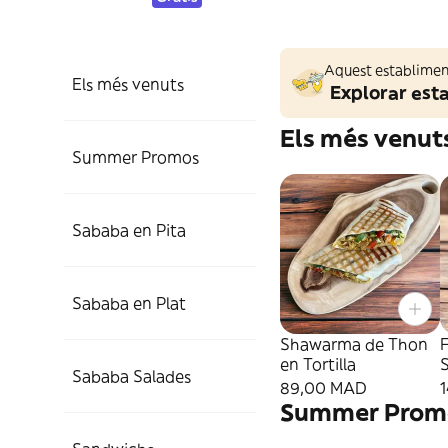
Aquest establiment
Els més venuts
Explorar est
Els més venut
Summer Promos
Sababa en Pita
Sababa en Plat
Shawarma de Thon
F
en Tortilla
Sababa Salades
2
89,00 MAD
Summer Prom