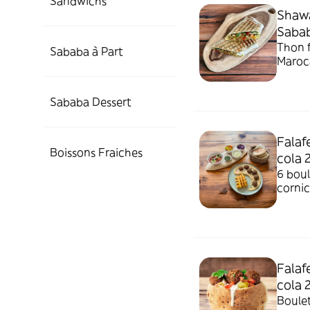
Sandwichs
Shawa
Sabab
Thon 
Sababa à Part
Maroca
Sababa Dessert
Falaf
Boissons Fraiches
cola 
6 boul
cornic
Falaf
cola 
Boulet