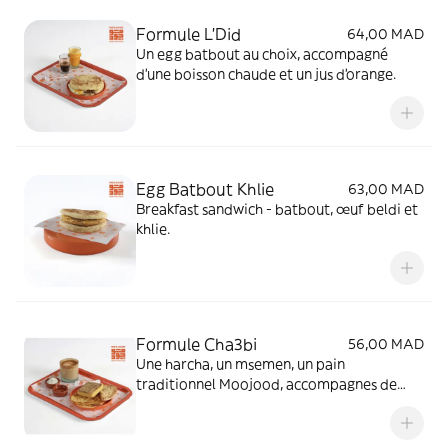
Formule L'Did
64,00 MAD
Un egg batbout au choix, accompagné
d'une boisson chaude et un jus d'orange.
Egg Batbout Khlie
63,00 MAD
Breakfast sandwich - batbout, œuf beldi et
khlie.
Formule Cha3bi
56,00 MAD
Une harcha, un msemen, un pain
traditionnel Moojood, accompagnes de
miel et de jben. Boisson chaude au choix et
jus d'orange 20cl.