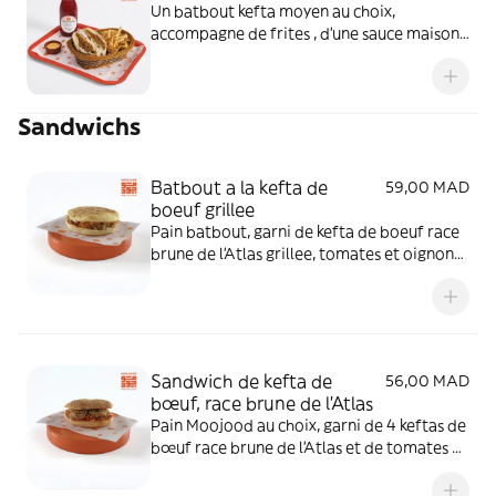
Un batbout kefta moyen au choix,
accompagne de frites , d'une sauce maison
et d'une boisson au choix.
Sandwichs
Batbout a la kefta de
59,00 MAD
boeuf grillee
Pain batbout, garni de kefta de boeuf race
brune de l'Atlas grillee, tomates et oignons
grilles au charbon et fromage cheddar,
assaisonné avec notre sauce au poivron
vert.
Sandwich de kefta de
56,00 MAD
bœuf, race brune de l'Atlas
Pain Moojood au choix, garni de 4 keftas de
bœuf race brune de l'Atlas et de tomates &
oignons grilles au feu de bois, assaisonne
avec notre sauce maison au poivron rouge.