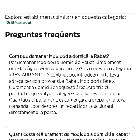
Explora establiments similars en aquesta categoria:
Grill
Marroquí
Preguntes freqüents
Com puc demanar Moojood a domicili a Rabat?
Per demanar Moojood a domicili a Rabat, simplement
obre la pàgina web o aplicació de Glovo i ves a la categoria
«RESTAURANT”». A continuació, introdueix-hi la teva
adreça per comprovar si, a Rabat, Moojood ofereix
lliurament a domicili en aquesta àrea. Ara tria els
productes que vulguis i afegeix-los a la teva comanda.
Quan facis el pagament, es començarà a preparar la teva
comanda i, poc després, un repartidor te la lliurarà
directament a la porta.
Quant costa el lliurament de Moojood a domicili a Rabat?