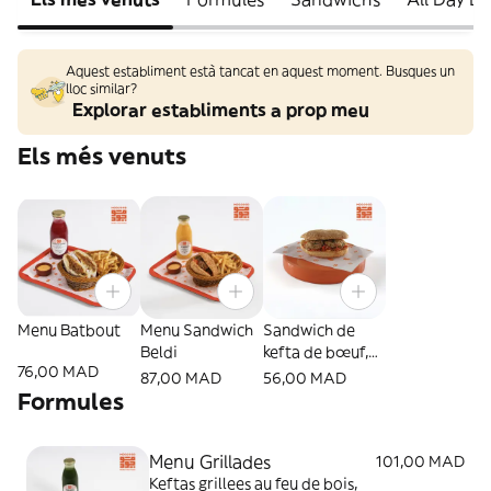
Aquest establiment està tancat en aquest moment. Busques un
lloc similar?
Explorar establiments a prop meu
Els més venuts
Menu Batbout
Menu Sandwich
Sandwich de
Beldi
kefta de bœuf,
76,00 MAD
race brune de
87,00 MAD
56,00 MAD
l'Atlas
Formules
Menu Grillades
101,00 MAD
Keftas grillees au feu de bois,