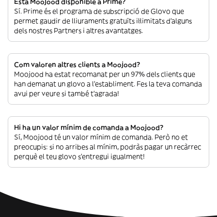
Està Moojood disponible a Prime?
Sí. Prime és el programa de subscripció de Glovo que
permet gaudir de lliuraments gratuïts il·limitats d’alguns
dels nostres Partners i altres avantatges.
Com valoren altres clients a Moojood?
Moojood ha estat recomanat per un 97% dels clients que
han demanat un glovo a l’establiment. Fes la teva comanda
avui per veure si també t’agrada!
Hi ha un valor mínim de comanda a Moojood?
Sí, Moojood té un valor mínim de comanda. Però no et
preocupis: si no arribes al mínim, podràs pagar un recàrrec
perquè el teu glovo s’entregui igualment!