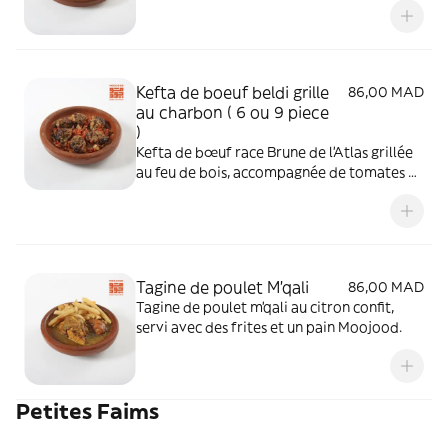
Kefta de boeuf beldi grille
86,00 MAD
au charbon ( 6 ou 9 piece
)
Kefta de bœuf race Brune de l'Atlas grillée
au feu de bois, accompagnée de tomates et
oignons grillés au feu de bois et de pain
Moojood au choix.
Tagine de poulet M'qali
86,00 MAD
Tagine de poulet m'qali au citron confit,
servi avec des frites et un pain Moojood.
Petites Faims