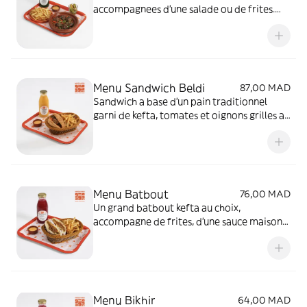
accompagnees d'une salade ou de frites.
Pain et boisson fraiche au choix.
Menu Sandwich Beldi
87,00 MAD
Sandwich a base d'un pain traditionnel
garni de kefta, tomates et oignons grilles au
feu de bois, accompagne de frites maison
ou d'une salade au choix et d'une boisson
fraiche.
Menu Batbout
76,00 MAD
Un grand batbout kefta au choix,
accompagne de frites, d'une sauce maison
et d'une boisson au choix.
Menu Bikhir
64,00 MAD