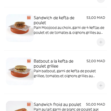
Sandwich de kefta de
53,00 MAD
poulet
Pain Moojood au choix, garni de 4 keftas de
poulet et de tomates & oignons grilles au
feu de bois, assaisonnee avec notre sauce
maison au poivron rouge.
Batbout a la kefta de
52,00 MAD
poulet grillee
Pain batbout, garni de kefta de poulet
grillee, tomates et oignons grilles au
charbon et fromage cheddar, assaisonné
avec notre sauce au poivron vert.
Sandwich froid au poulet
50,00 MAD
Pain au lait garni de blanc de poulet aux