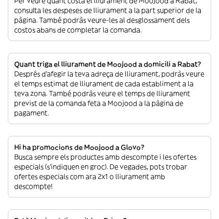
Per veure quant costa el lliurament de Moojood a Rabat,
consulta les despeses de lliurament a la part superior de la
pàgina. També podràs veure-les al desglossament dels
costos abans de completar la comanda.
Quant triga el lliurament de Moojood a domicili a Rabat?
Després d’afegir la teva adreça de lliurament, podràs veure
el temps estimat de lliurament de cada establiment a la
teva zona. També podràs veure el temps de lliurament
previst de la comanda feta a Moojood a la pàgina de
pagament.
Hi ha promocions de Moojood a Glovo?
Busca sempre els productes amb descompte i les ofertes
especials (s’indiquen en groc). De vegades, pots trobar
ofertes especials com ara 2x1 o lliurament amb
descompte!