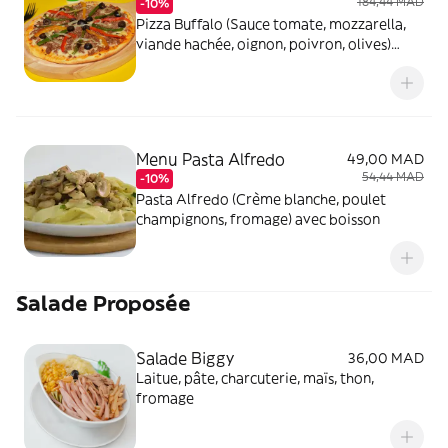
184,44 MAD
-10%
Pizza Buffalo (Sauce tomate, mozzarella,
viande hachée, oignon, poivron, olives)
avec une boisson de 1L au choix
Menu Pasta Alfredo
49,00 MAD
54,44 MAD
-10%
Pasta Alfredo (Crème blanche, poulet
champignons, fromage) avec boisson
Salade Proposée
Salade Biggy
36,00 MAD
Laitue, pâte, charcuterie, maïs, thon,
fromage