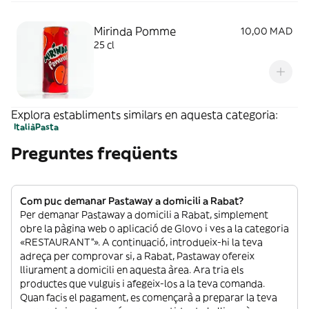
Mirinda Pomme
10,00 MAD
25 cl
Explora establiments similars en aquesta categoria:
Italià
Pasta
Preguntes freqüents
Com puc demanar Pastaway a domicili a Rabat?
Per demanar Pastaway a domicili a Rabat, simplement
obre la pàgina web o aplicació de Glovo i ves a la categoria
«RESTAURANT”». A continuació, introdueix-hi la teva
adreça per comprovar si, a Rabat, Pastaway ofereix
lliurament a domicili en aquesta àrea. Ara tria els
productes que vulguis i afegeix-los a la teva comanda.
Quan facis el pagament, es començarà a preparar la teva