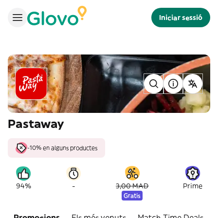
Iniciar sessió
Pastaway
-10% en alguns productes
-
94%
3,00 MAD
Prime
Gratis
Promocions
Els més venuts
Match Time Deals