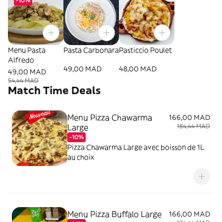
-10%
Menu Pasta
Pasta Carbonara
Pasticcio Poulet
Alfredo
49,00 MAD
48,00 MAD
49,00 MAD
54,44 MAD
Match Time Deals
Menu Pizza Chawarma
166,00 MAD
Large
184,44 MAD
-10%
Pizza Chawarma Large avec boisson de 1L
au choix
Menu Pizza Buffalo Large
166,00 MAD