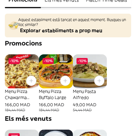
Aquest establiment està tancat en aquest moment. Busques un
lloc similar?
Explorar establiments a prop meu
Promocions
-10%
-10%
-10%
Menu Pizza
Menu Pizza
Menu Pasta
Chawarma
Buffalo Large
Alfredo
Large
166,00 MAD
166,00 MAD
49,00 MAD
184,44 MAD
184,44 MAD
54,44 MAD
Els més venuts