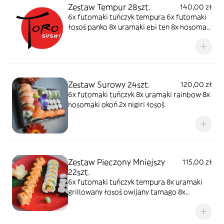
Zestaw Tempur 28szt.
140,00 zł
6x futomaki tuńczyk tempura 6x futomaki
łosoś panko 8x uramaki ebi ten 8x hosomaki
surimi panko
Zestaw Surowy 24szt.
120,00 zł
6x futomaki tuńczyk 8x uramaki rainbow 8x
hosomaki okoń 2x nigiri łosoś
Zestaw Pieczony Mniejszy
115,00 zł
22szt.
6x futomaki tuńczyk tempura 8x uramaki
grillowany łosoś owijany tamago 8x
hosomaki surimi