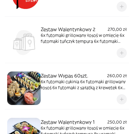
ebi łosoś 8x uramaki rainbow 8x uramaki
szparag 8x uramaki gravadlax 8x hosomaki
łosoś 8x hosomaki oshinko 8x hosomaki
ogórek 2x gunkan tatar łosoś w ogórku, 2x
nigiri
Zestaw Walentynkowy 2
270,00 zł
6x futomaki grillowany łosoś w omlecie 6x
futomaki tuńczyk tempura 6x futomaki
łosoś 8x uramaki grillowany łosoś w mango
8x uramaki łosoś 8x uramaki ebi ten 8x
hosomaki ogórek 2x gunkanmaki tatar
łosoś w ogórku
Zestaw Wypas 60szt.
260,00 zł
6x futomaki cukinia 6x futomaki grillowany
łosoś 6x futomaki z sałatką z krewetek 6x
futomaki soft-shell crabs 8x uramaki ebi
ten 8x uramaki tuńczyk 8x hosomaki surimi
8x hosomaki ogórek 2x nigiri tamago 2x
nigiri łosoś
Zestaw Walentynkowy 1
250,00 zł
6x futomaki grillowany łosoś w omlecie 6x