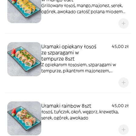
Grillowany łosoś, mango,majonez, serek,
ogórek, awokado całość polana miodem
truflowym, posypana pistacjami
Uramaki opiekany łosoś
45,00 zł
ze szparagami w
tempurze 8szt
Z opiekanym łososiem, szparagami w
tempurze, pikantnym majonezem,
ogórkiem, oshinko i szczypiorkiem
Uramaki rainbow 8szt
45,00 zł
łosoś, tuńczyk, okoń, węgorz, krewetka,
serek, ogórek, awokado