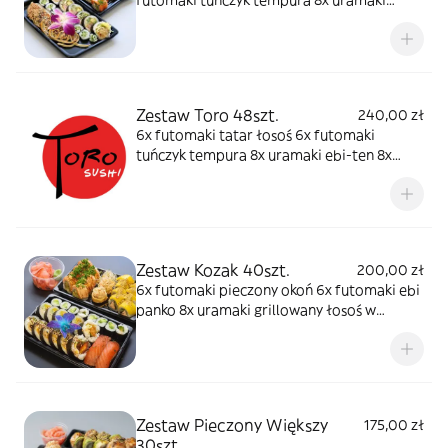
futomaki tuńczyk tempura 8x uramaki
łosoś 8x uramaki ebi ten 8x hosomaki
ogórek
Zestaw Toro 48szt.
240,00 zł
6x futomaki tatar łosoś 6x futomaki
tuńczyk tempura 8x uramaki ebi-ten 8x
uramaki rainbow 8x uramaki grillowany
łosoś owijany tamago 8x hosomaki tuńczyk
2x nigiri opiekany łosoś 2x nigiri ebi
Zestaw Kozak 40szt.
200,00 zł
6x futomaki pieczony okoń 6x futomaki ebi
panko 8x uramaki grillowany łosoś w
mango 8x uramaki opiekany łosoś ze
szparagami 8x hosomaki awokado 2x
gunkan z sałatką z krewetek w omlecie 2x
nigiri gravadlax
Zestaw Pieczony Większy
175,00 zł
30szt.