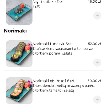
Nigiri shitake 2szt
16,00 zł
2 szt .
Norimaki
Norimaki tuńczyk 6szt
52,00 zł
Z tuńczykiem, szparagami w tempurze,
ogórkiem, porem i sałatą
Norimaki ebi łosoś 6szt
50,00 zł
Z łososiem, krewetką smażoną w panko,
ogórkiem, tamago i sałatą