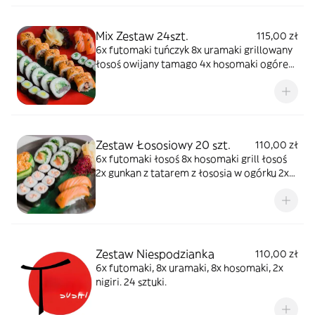
Mix Zestaw 24szt.
115,00 zł
6x futomaki tuńczyk 8x uramaki grillowany
łosoś owijany tamago 4x hosomaki ogórek
4x hosomaki oshinko 2x nigiri łosoś
Zestaw Łososiowy 20 szt.
110,00 zł
6x futomaki łosoś 8x hosomaki grill łosoś
2x gunkan z tatarem z łososia w ogórku 2x
nigiri gravadlax 2x nigiri karakuchi
Zestaw Niespodzianka
110,00 zł
6x futomaki, 8x uramaki, 8x hosomaki, 2x
nigiri. 24 sztuki.