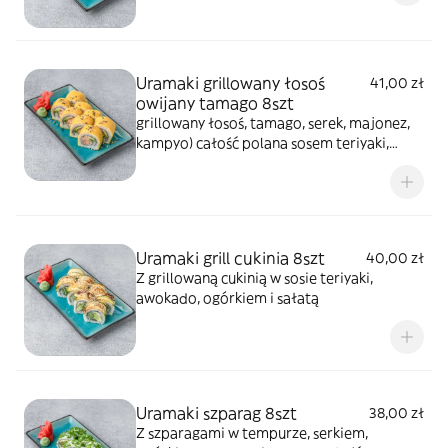
Uramaki grillowany łosoś
41,00 zł
owijany tamago 8szt
grillowany łosoś, tamago, serek, majonez,
kampyo) całość polana sosem teriyaki,
posypana sezamem
Uramaki grill cukinia 8szt
40,00 zł
Z grillowaną cukinią w sosie teriyaki,
awokado, ogórkiem i sałatą
Uramaki szparag 8szt
38,00 zł
Z szparagami w tempurze, serkiem,