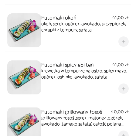
Futomaki okoń
41,00 zł
okoń, serek, ogórek, awokado, szczypiorek,
chrupki z tempury, sałata
Futomaki spicy ebi ten
41,00 zł
krewetka w tempurze na ostro, spicy mayo,
ogórek, oshinko, awokado, sałata
Futomaki grillowany łosoś
40,00 zł
grillowany łosoś ,serek, majonez ,ogórek,
awokado ,tamago,sałata) całość polana
sosem teriyaki posypana sezamem