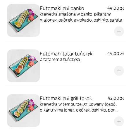
Futomaki ebi panko
44,00 zł
krewetka smażona w panko, pikantny
majonez ,ogórek, awokado, oshinko, sałata
Futomaki tatar tuńczyk
44,00 zł
Z tatarem z tuńczyka
Futomaki ebi grill łosoś
43,00 zł
krewetka w tempurze, grillowany łosoś ,
pikantny majonez, ogórek, oshinko, por,
sałata) całość polana sosem teriyaki,
posypana sezamem