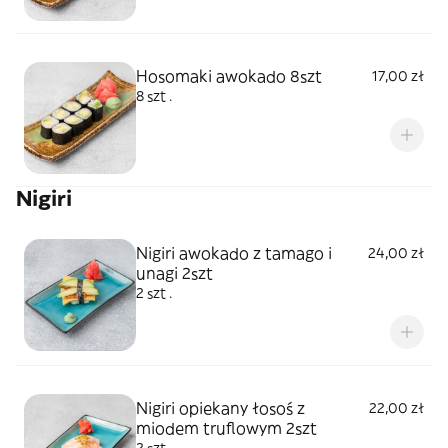
Hosomaki awokado 8szt
17,00 zł
8 szt .
Nigiri
Nigiri awokado z tamago i
24,00 zł
unagi 2szt
2 szt .
Nigiri opiekany łosoś z
22,00 zł
miodem truflowym 2szt