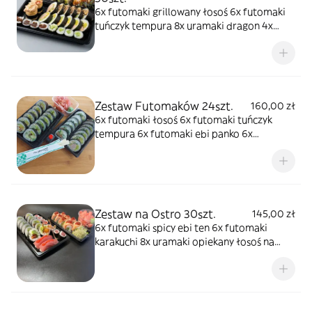
6x futomaki grillowany łosoś 6x futomaki
tuńczyk tempura 8x uramaki dragon 4x
hosomaki kampyo 4x hosomaki ogórek 2x
gunkan z sałatką z krewetek w omlecie
Zestaw Futomaków 24szt.
160,00 zł
6x futomaki łosoś 6x futomaki tuńczyk
tempura 6x futomaki ebi panko 6x
futomaki cukinia
Zestaw na Ostro 30szt.
145,00 zł
6x futomaki spicy ebi ten 6x futomaki
karakuchi 8x uramaki opiekany łosoś na
ostro 8x hosomaki spicy tuna 2x nigiri spicy
tuna