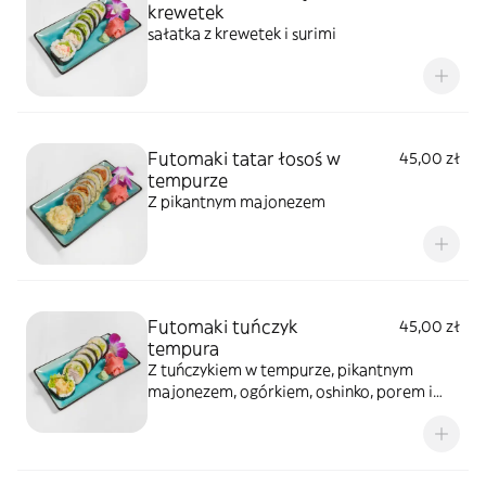
krewetek
sałatka z krewetek i surimi
Futomaki tatar łosoś w
45,00 zł
tempurze
Z pikantnym majonezem
Futomaki tuńczyk
45,00 zł
tempura
Z tuńczykiem w tempurze, pikantnym
majonezem, ogórkiem, oshinko, porem i
sałatą