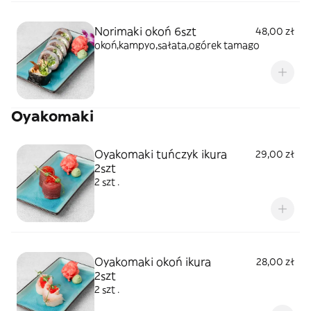
Norimaki okoń 6szt
48,00 zł
okoń,kampyo,sałata,ogórek tamago
Oyakomaki
Oyakomaki tuńczyk ikura
29,00 zł
2szt
2 szt .
Oyakomaki okoń ikura
28,00 zł
2szt
2 szt .