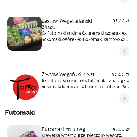
Zestaw Wegetariański
95,00 zł
24szt.
6x futomaki cukinia 8x uramaki szparag 4x
hosomaki ogórek 4x hosomaki kampyo 2x
nigiri tamago
Zestaw Wegański 22szt.
90,00 zł
6x futomaki cukinia 6x futomaki szparag 4x
hosomaki kampyo 4x hosomaki oshinko 2x
nigiri awokado
Futomaki
Futomaki ebi unagi
47,00 zł
krewetka w tempurze, pieczony węgorz,