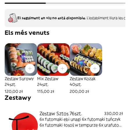
El seguiment en viu no està disponible.
L'establiment lliura les c
Els més venuts
Zestaw Surowy
Mix Zestaw
Zestaw Kozak
24szt.
24szt.
40szt.
120,00 zł
115,00 zł
200,00 zł
Zestawy
Zestaw Sztos 76szt.
330,00 zł
6x futomaki ebi unagi 6x futomaki tuńczyk
6x futomaki łosoś w tempurze 6x urafuto