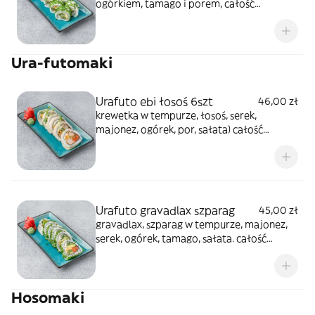
ogórkiem, tamago i porem, całość
posypana szczypiorkiem
Ura-futomaki
Urafuto ebi łosoś 6szt
46,00 zł
krewetka w tempurze, łosoś, serek,
majonez, ogórek, por, sałata) całość
posypana sezamem
Urafuto gravadlax szparag
45,00 zł
gravadlax, szparag w tempurze, majonez,
serek, ogórek, tamago, sałata. całość
posypana chrupkami z tempury
Hosomaki