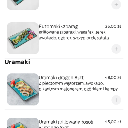
Futomaki szparag
36,00 zł
grillowane szparagi, wegański serek,
awokado, ogórek, szczypiorek, sałata
Uramaki
Uramaki dragon 8szt
48,00 zł
Z pieczonym węgorzem, awokado,
pikantnym majonezem, ogórkiem i kampyo,
całość polana sosem teriyaki i posypana
sezamem
Uramaki grillowany łosoś
45,00 zł
w mango 8szt