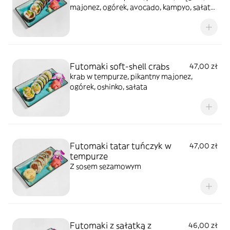
majonez, ogórek, avocado, kampyo, sałata)
całość polana sosem teriyaki, posypana
sezamem
Futomaki soft-shell crabs
47,00 zł
krab w tempurze, pikantny majonez,
ogórek, oshinko, sałata
Futomaki tatar tuńczyk w
47,00 zł
tempurze
Z sosem sezamowym
Futomaki z sałatką z
46,00 zł