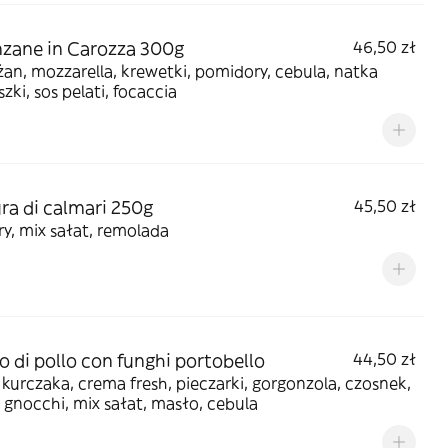
zane in Carozza 300g
46,50 zł
an, mozzarella, krewetki, pomidory, cebula, natka
szki, sos pelati, focaccia
ura di calmari 250g
45,50 zł
y, mix sałat, remolada
to di pollo con funghi portobello
44,50 zł
z kurczaka, crema fresh, pieczarki, gorgonzola, czosnek,
 gnocchi, mix sałat, masło, cebula