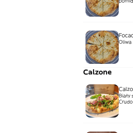
pomid
Focac
Oliwa 
Calzone
Calzo
Biały 
Crudo,