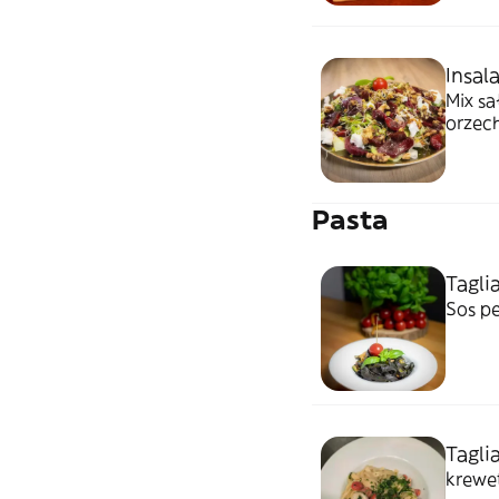
Insal
Mix sa
orzech
Pasta
Taglia
Sos pe
Tagli
krewet