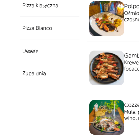
Pizza klasyczna
Polpo
Ośmior
czosne
Pizza Bianco
Desery
Gambe
Krewet
focacc
Zupa dnia
Cozze
Mule, 
wino, 