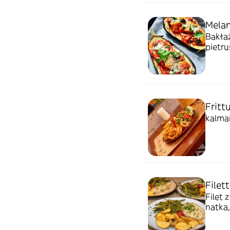
Melan
Bakłaż
pietru
Fritt
kalmar
Filet
Filet 
natka,