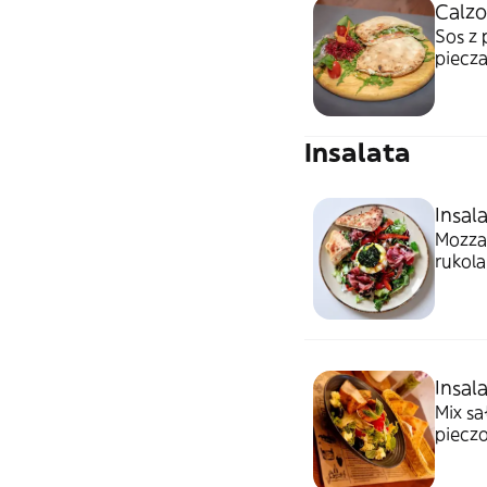
Calzo
Sos z 
piecza
Insalata
Insal
Mozza
rukola
vinagr
Insal
Mix sa
pieczo
miodo