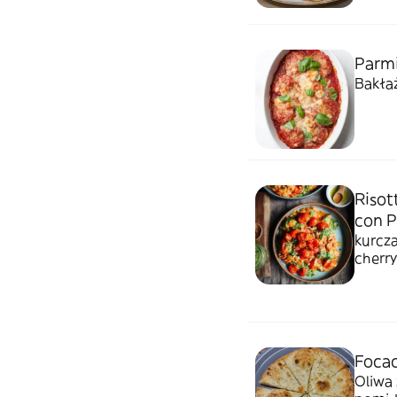
Parmi
Bakłaż
Risot
con P
kurcza
cherry
Focac
Oliwa 