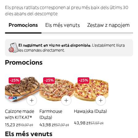
Els preus ratllats corresponen al preu més baix dels últims 30
dies abans del descompte
Promocions
Els més venuts
Zestaw z napojem
El seguiment en viu no està disponible.
L'establiment lliura
les comandes directament.
Promocions
-25%
-25%
-25%
Calzone made
Farmhouse
Hawajska (Duża)
with KITKAT®
(Duża)
43,98 zł
57,97 zł
15,23 zł
43,98 zł
19,97 zł
57,97 zł
Els més venuts