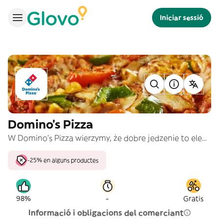
Iniciar sessió
Domino's Pizza
W Domino’s Pizza wierzymy, że dobre jedzenie to element dobrego życia! Codziennie sami przygotowujemy świeże ciasto na naszą pizzę. Używamy tylko 100% prawdziwego sera mozzarella, sosu ze słodkich pomidorów oraz najwyższej jakości składników.
-25% en alguns productes
-
98%
Gratis
Informació i obligacions del comerciant