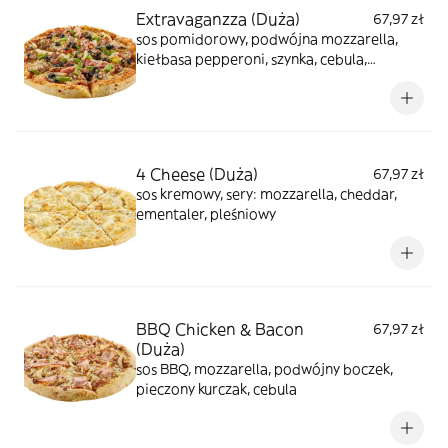
Extravaganzza (Duża)
67,97 zł
sos pomidorowy, podwójna mozzarella,
kiełbasa pepperoni, szynka, cebula,
papryka, pieczarki, wołowina, czarne oliwki
4 Cheese (Duża)
67,97 zł
sos kremowy, sery: mozzarella, cheddar,
ementaler, pleśniowy
BBQ Chicken & Bacon
67,97 zł
(Duża)
sos BBQ, mozzarella, podwójny boczek,
pieczony kurczak, cebula