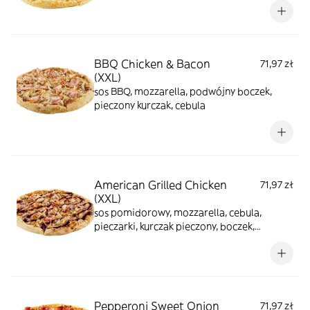
BBQ Chicken & Bacon
71,97 zł
(XXL)
sos BBQ, mozzarella, podwójny boczek,
pieczony kurczak, cebula
American Grilled Chicken
71,97 zł
(XXL)
sos pomidorowy, mozzarella, cebula,
pieczarki, kurczak pieczony, boczek,
oregano, polewa: sos bbq
Pepperoni Sweet Onion
71,97 zł