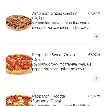
American Grilled Chicken
67,97 zł
(Duża)
sos pomidorowy, mozzarella, cebula,
pieczarki, kurczak pieczony, boczek,
oregano, polewa: sos bbq
Pepperoni Sweet Onion
67,97 zł
(Duża)
sos pomidorowy, mozzarella, kiełbasa
pepperoni, salami pikantne, cebula
karmelizowana
Pepperoni Ricotta
67,97 zł
Supreme (Duża)
sos pomidorowy, mozzarella, kiełbasa