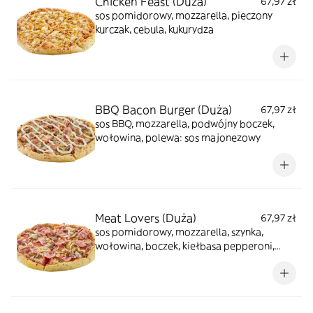
Chicken Feast (Duża)
67,97 zł
sos pomidorowy, mozzarella, pieczony
kurczak, cebula, kukurydza
BBQ Bacon Burger (Duża)
67,97 zł
sos BBQ, mozzarella, podwójny boczek,
wołowina, polewa: sos majonezowy
Meat Lovers (Duża)
67,97 zł
sos pomidorowy, mozzarella, szynka,
wołowina, boczek, kiełbasa pepperoni,
pieczarki, cebula