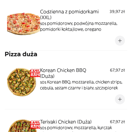
Codzienna z pomidorkami
39,97 zł
(XXL)
sos pomidorowy, podwójna mozzarella,
pomidorki koktajlowe, oregano
Pizza duża
Korean Chicken BBQ
67,97 zł
(Duża)
sos Korean BBQ, mozzarella, chicken strips,
cebula, sezam czarny i biały, szczypiorek
Teriyaki Chicken (Duża)
67,97 zł
sos pomidorowy, mozzarella, kurczak