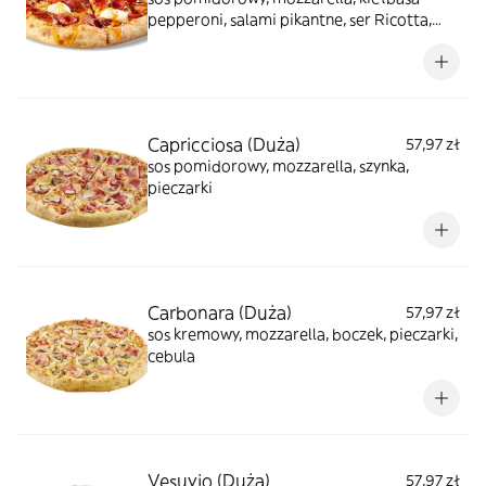
pepperoni, salami pikantne, ser Ricotta,
polewa chili - miodowa
Capricciosa (Duża)
57,97 zł
sos pomidorowy, mozzarella, szynka,
pieczarki
Carbonara (Duża)
57,97 zł
sos kremowy, mozzarella, boczek, pieczarki,
cebula
Vesuvio (Duża)
57,97 zł