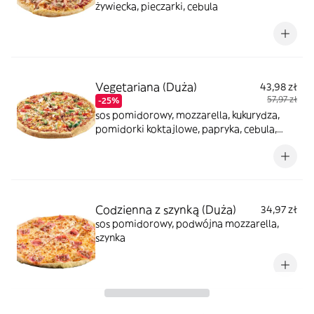
żywiecka, pieczarki, cebula
Vegetariana (Duża)
43,98 zł
57,97 zł
-25%
sos pomidorowy, mozzarella, kukurydza,
pomidorki koktajlowe, papryka, cebula,
oregano
Codzienna z szynką (Duża)
34,97 zł
sos pomidorowy, podwójna mozzarella,
szynka