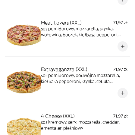
Meat Lovers (XXL)
71,97 zł
sos pomidorowy, mozzarella, szynka,
wołowina, boczek, kiełbasa pepperoni,
pieczarki, cebula
Extravaganzza (XXL)
71,97 zł
sos pomidorowy, podwójna mozzarella,
kiełbasa pepperoni, szynka, cebula,
papryka, pieczarki, wołowina, czarne oliwki
4 Cheese (XXL)
71,97 zł
sos kremowy, sery: mozzarella, cheddar,
ementaler, pleśniowy