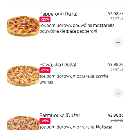
Pepperoni (Duża)
43,98 zł
57,97 zł
-25%
sos pomidorowy, podwójna mozzarella,
podwójna kiełbasa pepperoni
Hawajska (Duża)
43,98 zł
57,97 zł
-25%
sos pomidorowy, mozzarella, szynka,
ananas
Farmhouse (Duża)
43,98 zł
57,97 zł
-25%
sos pomidorowy, mozzarella, kiełbasa