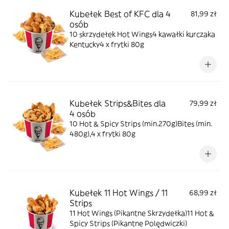
Kubełek Best of KFC dla 4
81,99 zł
osób
10 skrzydełek Hot Wings4 kawałki kurczaka
Kentucky4 x frytki 80g
Kubełek Strips&Bites dla
79,99 zł
4 osób
10 Hot & Spicy Strips (min.270g)Bites (min.
480g),4 x frytki 80g
Kubełek 11 Hot Wings / 11
68,99 zł
Strips
11 Hot Wings (Pikantne Skrzydełka)11 Hot &
Spicy Strips (Pikantne Polędwiczki)