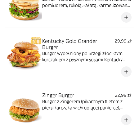
pomidorem, rukolą, sałatą, karmelizowaną
cebulą i sosem majonezowym w bułce
brioche. (min. 278 g).
Kentucky Gold Grander
29,99 zł
Burger
Burger wypełniony po brzegi złocistym
kurczakiem z pysznymi sosami Kentucky
Gold oraz Cheddar, chrupiącym bekonem,
krążkami cebulowymi, serem Cheddar,
piklami i świeżą sałatą (min. 290 g).
Zinger Burger
22,99 zł
Burger z Zingerem (pikantnym filetem z
piersi kurczaka w chrupiącej panierce),
sałatą i sosem majonezowym w sezamowej
bułce (min. 170 g).