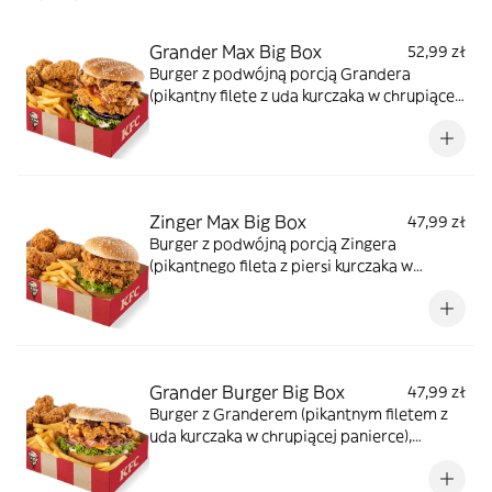
Grander Max Big Box
52,99 zł
Burger z podwójną porcją Grandera
(pikantny filete z uda kurczaka w chrupiącej
panierce), bekonem, serem cheddar,
czerwoną cebulą, sałatą, sosem BBQ i
sosem majonezowym w sezamowej bułce
(min. 415g), Duże Frytki (min. 115 g), 5x Hot
Wings (Pikantne skrzydełka z kurczaka w
Zinger Max Big Box
47,99 zł
chrupiącej panierce, min. 135 g).
Burger z podwójną porcją Zingera
(pikantnego fileta z piersi kurczaka w
chrupiącej panierce), sałatą i sosem
majonezowym w sezamowej bułce (min.
230 g), Duże Frytki (min. 115 g), 5x Hot Wings
(Pikantne skrzydełka z kurczaka w
chrupiącej panierce, min. 135 g).
Grander Burger Big Box
47,99 zł
Burger z Granderem (pikantnym filetem z
uda kurczaka w chrupiącej panierce),
bekonem, serem cheddar, czerwoną cebulą,
sałatą, sosem BBQ i sosem majonezowym