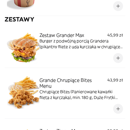
mix sałat z jarmużem, czerwona cebulka
oraz soczyste pomidory, a Ty decydujesz
czy chcesz dodać ryż z warzywami czy
ZESTAWY
dodatkowy mix sałat. Na koniec wybierz czy
chcesz chrupiące bites lub wersję vege z
serem Halloumi. Całość oblana japońskim
Zestaw Grander Max
45,99 zł
sosem Teriyaki i posypana sezamem.
Burger z podwójną porcją Grandera
(pikantny filete z uda kurczaka w chrupiącej
panierce), bekonem, serem cheddar,
czerwoną cebulą, sałatą, sosem BBQ i
sosem majonezowym w sezamowej bułce
(min. 415g), Duże Frytki (min. 115 g),
Coleslaw (140 g).
Grande Chrupiące Bites
43,99 zł
Menu
Chrupiące Bites (Panierowane kawałki
fileta z kurczaka), min. 180 g, Duże Frytki
(min. 115 g), Coleslaw (140 g).