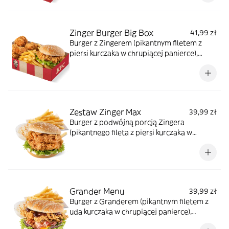
w sezamowej bułce (min. 290 g), Duże
Frytki (min. 115 g), 5x Hot Wings (Pikantne
skrzydełka z kurczaka w chrupiącej
Zinger Burger Big Box
41,99 zł
panierce, min. 135 g).
Burger z Zingerem (pikantnym filetem z
piersi kurczaka w chrupiącej panierce),
sałatą i sosem majonezowym w sezamowej
bułce (min. 170 g), Duże Frytki (min. 115 g), 5x
Hot Wings (Pikantne skrzydełka z kurczaka
w chrupiącej panierce, min. 135 g).
Zestaw Zinger Max
39,99 zł
Burger z podwójną porcją Zingera
(pikantnego fileta z piersi kurczaka w
chrupiącej panierce), sałatą i sosem
majonezowym w sezamowej bułce (min.
230 g), Duże Frytki (min. 115 g), Coleslaw
(140 g).
Grander Menu
39,99 zł
Burger z Granderem (pikantnym filetem z
uda kurczaka w chrupiącej panierce),
bekonem, serem cheddar, czerwoną cebulą,