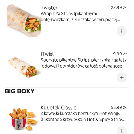
Twister
22,99 zł
Wrap z 2x Strips (pikantnymi
polędwiczkami z kurczaka w chrupiącej
panierce), pomidorem, sałatą lodową i
sosem majonezowym w tostowanej
pszennej tortilli (min. 195 g).
iTwist
9,99 zł
Soczyste pikantne Strips, pierzynka z sałaty
lodowej i pomidorów, całość polana sosem
majonezowym. (min. 95g/szt.)
BIG BOXY
Kubełek Classic
55,99 zł
2 kawałki kurczaka Kentucky4 Hot Wings
(Pikantne Skrzydełka)4 Hot & Spicy Strips
(Pikantne Polędwiczki) 2 x frytki 80g, sos