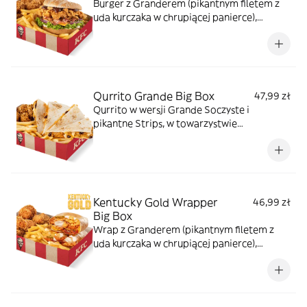
Burger z Granderem (pikantnym filetem z
uda kurczaka w chrupiącej panierce),
bekonem, serem cheddar, czerwoną cebulą,
sałatą, sosem BBQ i sosem majonezowym
w sezamowej bułce (min. 290 g), Duże
Frytki (min. 115 g), 5x Hot Wings (Pikantne
skrzydełka z kurczaka w chrupiącej
Qurrito Grande Big Box
47,99 zł
panierce, min. 135 g).
Qurrito w wersji Grande Soczyste i
pikantne Strips, w towarzystwie
wyrazistego, ciągnącego się sera Cheddar,
polane sosem BBQ, zapieczone w delikatnej
pszennej tortilli (min. 300g/szt). 5 Hot
Wings (pikantne skrzydełka, min. 135g) Duże
frytki (min.115g).
Kentucky Gold Wrapper
46,99 zł
Big Box
Wrap z Granderem (pikantnym filetem z
uda kurczaka w chrupiącej panierce),
frytkami, serem cheddar, bekonem, piklami,
prażoną cebulką, sosem majonezowym i
sosem Kentucky Gold w tostowanej
pszennej tortilli (min. 350 g), Duże Frytki