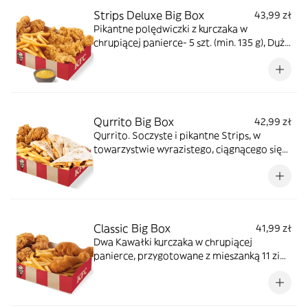
(min. 115 g), 5x Hot Wings (Pikantne
Strips Deluxe Big Box
43,99 zł
skrzydełka z kurczaka w chrupiącej
Pikantne polędwiczki z kurczaka w
panierce, min. 135 g).
chrupiącej panierce- 5 szt. (min. 135 g), Duże
Frytki (min. 115 g), 3x Hot Wings (Pikantne
skrzydełka z kurczaka w chrupiącej
panierce, min. 81 g), sos do wyboru.
Qurrito Big Box
42,99 zł
Qurrito. Soczyste i pikantne Strips, w
towarzystwie wyrazistego, ciągnącego się
sera Cheddar, polane sosem BBQ,
zapieczone w delikatnej pszennej tortilli
(min. 220g/szt.). 5 Hot Wings (pikantne
skrzydełka) (min. 135g). Duże frytki
(min.115g).
Classic Big Box
41,99 zł
Dwa Kawałki kurczaka w chrupiącej
panierce, przygotowane z mieszanką 11 ziół
i przypraw KFC. Wśród kawałków mogą
pojawić się: nóżka (min. 70 g/ szt), pierś
(min. 120 g/ szt.), skrzydło (min. 70 g/szt.),