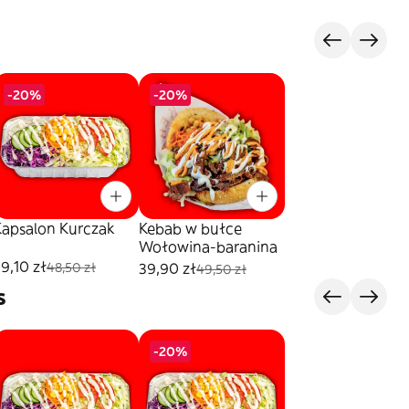
-20%
-20%
Kapsalon Kurczak
Kebab w bułce
Wołowina-baranina
9,10 zł
39,90 zł
48,50 zł
49,50 zł
s
-20%