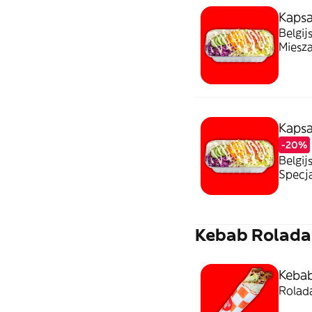
Kapsa
Belgij
Miesz
Kapsa
-20%
Belgij
Specj
Kebab Rolada
Kebab
Rolada