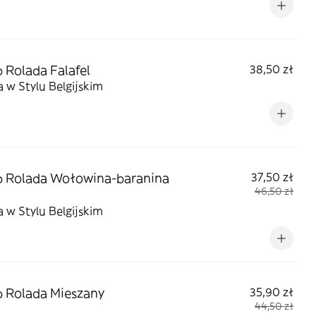
 Rolada Falafel
38,50 zł
 w Stylu Belgijskim
 Rolada Wołowina-baranina
37,50 zł
46,50 zł
 w Stylu Belgijskim
 Rolada Mieszany
35,90 zł
44,50 zł