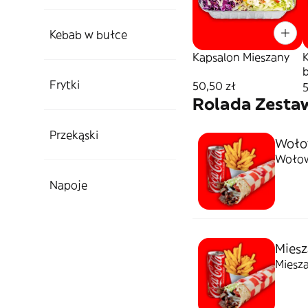
Kebab w bułce
Kapsalon Mieszany
Frytki
50,50 zł
5
Rolada Zesta
Przekąski
Wołow
Wołow
Napoje
Miesz
Miesza