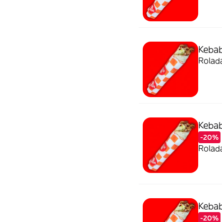
Kebab
Rolada
Kebab
-20%
Rolada
Kebab
-20%