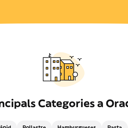
ncipals Categories a Or
ràpid
Pollastre
Hamburgueses
Pasta