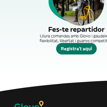
Fes-te repartidor
Lliura comandes amb Glovo i gaudei
flexibilitat, llibertat i guanys competit
Registra't aquí