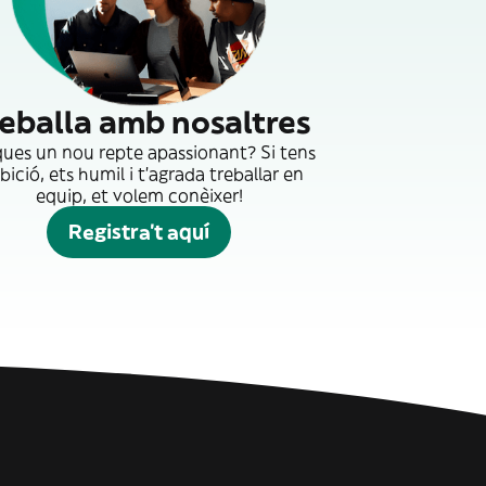
eballa amb nosaltres
ues un nou repte apassionant? Si tens
ició, ets humil i t'agrada treballar en
equip, et volem conèixer!
Registra't aquí