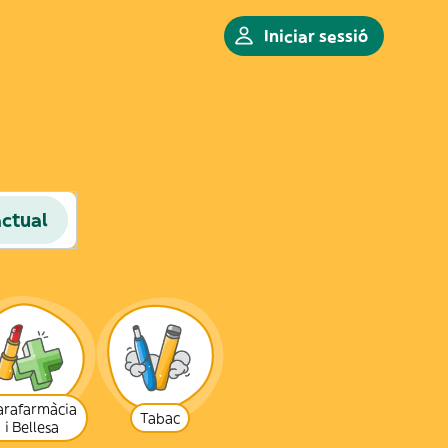
Iniciar sessió
actual
arafarmàcia
Tabac
i Bellesa