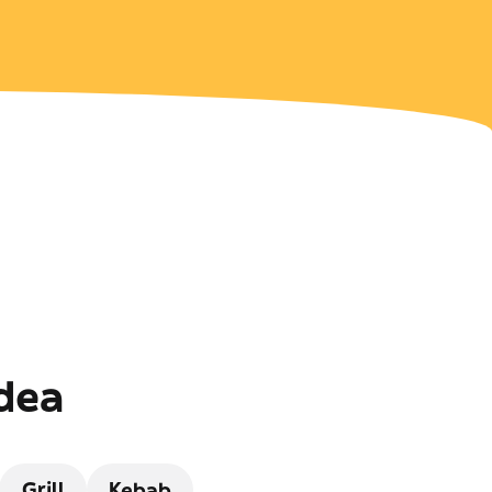
adea
Grill
Kebab