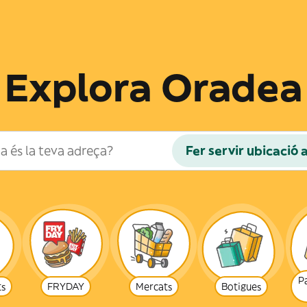
Explora Oradea
Fer servir ubicació 
P
ts
FRYDAY
Mercats
Botigues