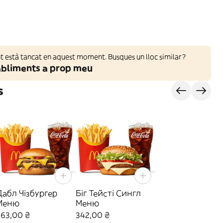
 està tancat en aquest moment. Busques un lloc similar?
abliments a prop meu
s
Дабл Чізбургер
Біг Тейсті Сингл
Меню
Меню
263,00 ₴
342,00 ₴