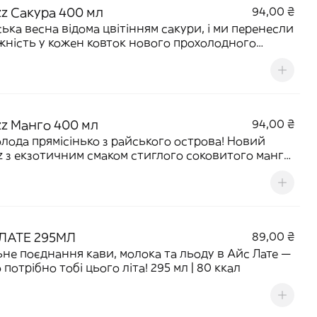
zz Сакура 400 мл
94,00 ₴
ька весна відома цвітінням сакури, і ми перенесли
жність у кожен ковток нового прохолодного
 з нотками вишневого цвіту. Найстильніше
ення, яке можна тільки уявити. 400 мл | 147 ккал
zz Манго 400 мл
94,00 ₴
лода прямісінько з райського острова! Новий
z з екзотичним смаком стиглого соковитого манго
в із сонячного Маврикію. Один ковток — і ти
 на білосніжному піщаному пляжі. 400 мл | 162
ЛАТЕ 295МЛ
89,00 ₴
ьне поєднання кави, молока та льоду в Айс Лате —
 потрібно тобі цього літа! 295 мл | 80 ккал