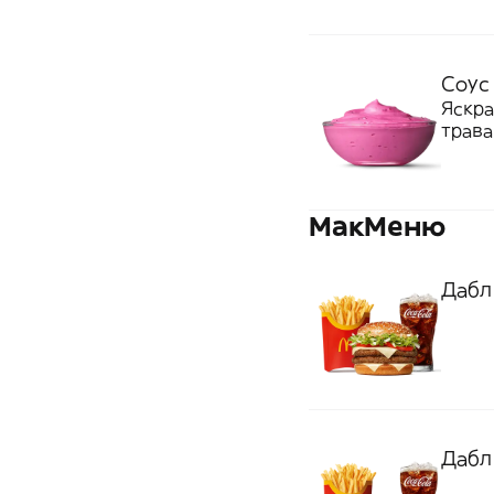
Соус 
Яскра
трава
МакМеню
Дабл
Дабл