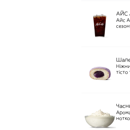
АЙС 
Айс А
сезону
Шале
Ніжни
тісто
першог
Часн
Арома
нотко
ідеаль
ккал