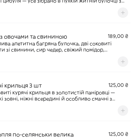
 і цибуля — усе зібрано в пухкій житній булочці з
еним часниковим соусом. Улюблений
нський бургер з рідними знайомими смаками, який
так легко назвати своїм. 220 г | 596 ккал
 з овочами та свининою
189,00 ₴
ива апетитна багряна булочка, дві соковиті
ти зі свинини, сир чедер, свіжий помідор,
кий овочевий мікс із буряка, капусти й моркви,
иста смажена цибулька та яскраві соуси —
ене поєднання, у якому одразу впізнаєш свій
 смак. 210 г | 695 ккал
чі крильця 3 шт
125,00 ₴
овиті курячі крильця в золотистій паніровці —
кі зовні, ніжні всередині й особливо смачні з
улюбленим соусом. 100 г | 272 ккал
опля по-селянськи велика
125,00 ₴