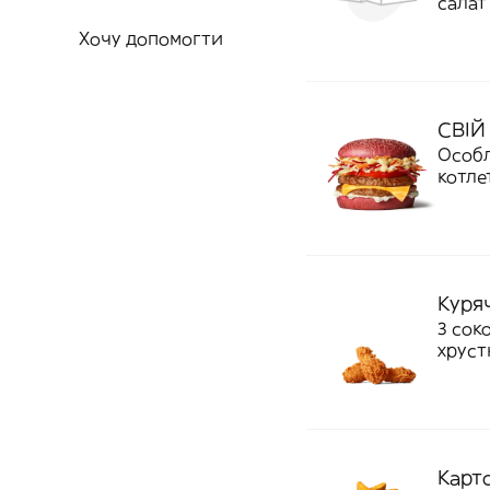
салат
насич
Хочу допомогти
украї
СВІЙ
Особл
котле
хруст
золот
насич
рідний
Куря
3 сок
хруст
Карт