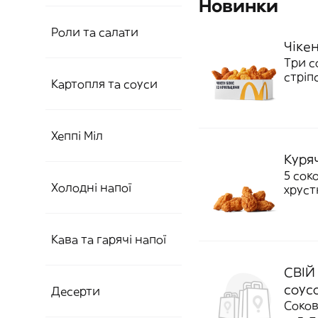
Новинки‎
Роли та салати‎
Чіке
Три с
стріп
Картопля та соуси‎
улюбл
Додав
ккал
Хеппі Міл‎
Куря
5 сок
Холодні напої
хруст
Кава та гарячі напої
СВІЙ
соус
Десерти
Соков