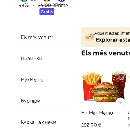
98%
-
34,00 ₴
Prime
Gratis
Aquest establiment
Els més venuts
Explorar est
Els més venut
Новинки‎
МакМеню
Бургери
Біг Мак Меню
Курка та снеки
292,00 ₴