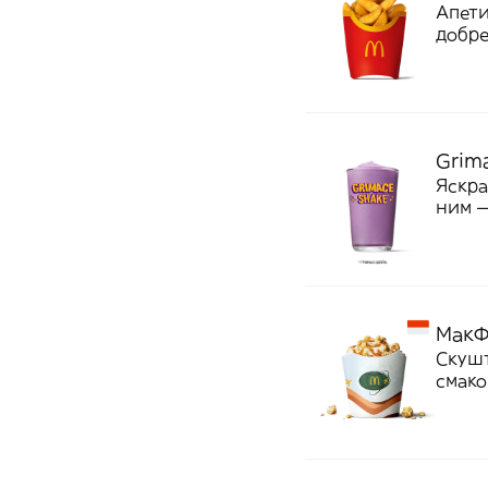
Апети
добре
Украї
Grim
Яскра
ним —
ягід. 
МакФ
Скушт
смако
солод
398 к