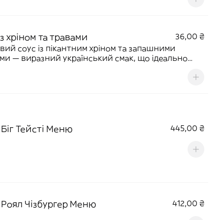
з хріном та травами
36,00 ₴
вий соус із пікантним хріном та запашними
ми — виразний український смак, що ідеально
пасує до хрусткої картоплі. 40 г | 125 ккал
 Біг Тейсті Меню
445,00 ₴
 Роял Чізбургер Меню
412,00 ₴