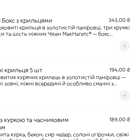
н Бокс з крильцями
343,00 ₴
оковиті крильця в золотистій паніровці, три хрумкі
си та шість ніжних Чікен МакНагетс® — бокс
еної курочки, створений, щоб ділитись.
айте улюблені соуси й смакуйте разом. 310 г | 737
чі крильця 5 шт
194,00 ₴
овитих курячих крилець в золотистій паніровці —
кі зовні, ніжні всередині й особливо смачні з
улюбленим соусом. 170 г | 471 ккал
 з куркою та часниковим
189,00 ₴
ом
ита курка, бекон, сир чедер, солоні огірочки, свіжі