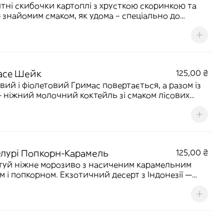
тні скибочки картоплі з хрусткою скоринкою та
 знайомим смаком, як удома – спеціально до
нських тижнів. 210 г | 403 ккал
ace Шейк
125,00 ₴
вий і фіолетовий Гримас повертається, а разом із
 ніжний молочний коктейль зі смаком лісових
450 мл | 453 ккал
лурі Попкорн-Карамель
125,00 ₴
уй ніжне морозиво з насиченим карамельним
м і попкорном. Екзотичний десерт з Індонезії —
ко, хрустко та по-справжньому захопливо! 205 г |
кал