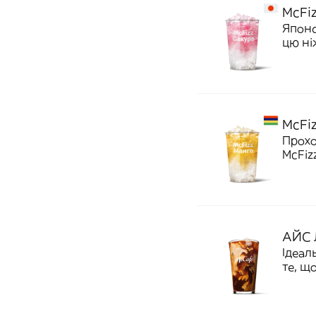
McFi
Японс
цю ні
напою
освіж
McFi
Прохо
McFiz
прибу
майже
ккал
АЙС 
Ідеал
те, що