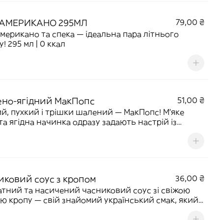
АМЕРИКАНО 295МЛ
79,00 ₴
мерикано та спека — ідеальна пара літнього
! 295 мл | 0 ккал
но-ягідний МакПопс
51,00 ₴
й, пухкий і трішки шалений — МакПопс! М'яке
 та ягідна начинка одразу задають настрій із
о «кусь». 25 г | 101 ккал
иковий соус з кропом
36,00 ₴
тний та насичений часниковий соус зі свіжою
ю кропу — свій знайомий український смак, який
но пасує до картопельки та курочки. 40 г | 115