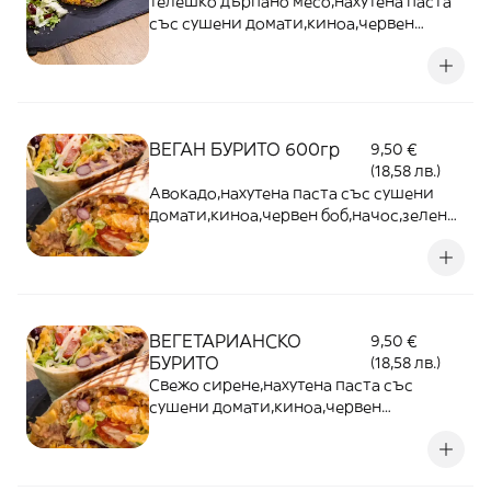
телешко дърпано месо,нахутена паста
със сушени домати,киноа,червен
боб,начос ,зелена салата,домати и
сосове - 600г
ВЕГАН БУРИТО 600гр
9,50 €
(18,58 лв.)
Авокадо,нахутена паста със сушени
домати,киноа,червен боб,начос,зелена
салата,домати и сосове
ВЕГЕТАРИАНСКО
9,50 €
БУРИТО
(18,58 лв.)
Свежо сирене,нахутена паста със
сушени домати,киноа,червен
боб,начос,зелена салата,домати и
сосове - 600г