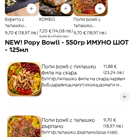
Бурито с
КОМБО
Попи bowll с
телешко
телешко
7,20 € (14,08 лв.)
дърпано месо
дърпано
9,70 € (18,97 лв.)
9,70 € (18,97 лв.)
9,00 € (17,60 лв.)
(sous vide)
NEW! Popy Bоwll - 550гр ИМУНО ШОТ
- 125мл
Попи bowll с пилешко
11,88 €
филе на скара
(23,24 лв.)
булгур,пилешко филе на скара,червен
боб,царевица,нахут,чушка,домати и
зелена салата - 550г
Попи bowll с телешко
9,70 €
дърпано
(18,97 лв.)
булгур,телешко дърпано(sous vide),