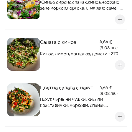
(Синьо сирене,спанак,киноа,червено
зеле,морков,портокал,тиквено семе) -
360г
Салата с киноа
4,64 €
(9,08 лв.)
Киноа, лимон, магданоз, домати - 270г
Цветна салата с нахут
4,64 €
(9,08 лв.)
Нахут, червени чушки, кисели
краставички, моркови, спанак,
магданоз, подправки - 250г