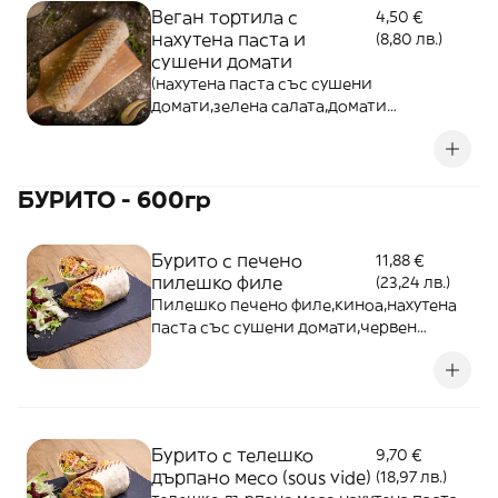
Веган тортила с
4,50 €
нахутена паста и
(8,80 лв.)
сушени домати
(нахутена паста със сушени
домати,зелена салата,домати
краставици,лимонов дресинг)
БУРИТО - 600гр
Бурито с печено
11,88 €
пилешко филе
(23,24 лв.)
Пилешко печено филе,киноа,нахутена
паста със сушени домати,червен
боб,начос,зелена салата,домати и
сосове - 600г
Бурито с телешко
9,70 €
дърпано месо (sous vide)
(18,97 лв.)