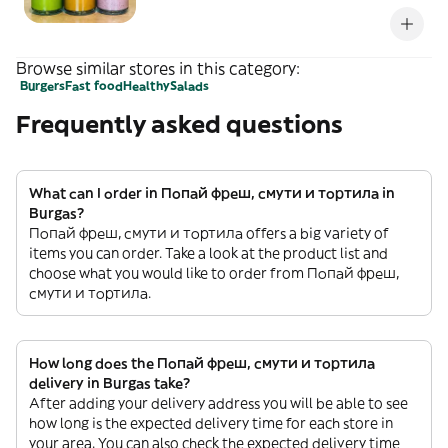
домшен мед, ядково мляко(приготвено
от нас) - 500мл
Browse similar stores in this category:
Burgers
Fast food
Healthy
Salads
Frequently asked questions
What can I order in Попай фреш, смути и тортила in
Burgas?
Попай фреш, смути и тортила offers a big variety of
items you can order. Take a look at the product list and
choose what you would like to order from Попай фреш,
смути и тортила.
How long does the Попай фреш, смути и тортила
delivery in Burgas take?
After adding your delivery address you will be able to see
how long is the expected delivery time for each store in
your area. You can also check the expected delivery time