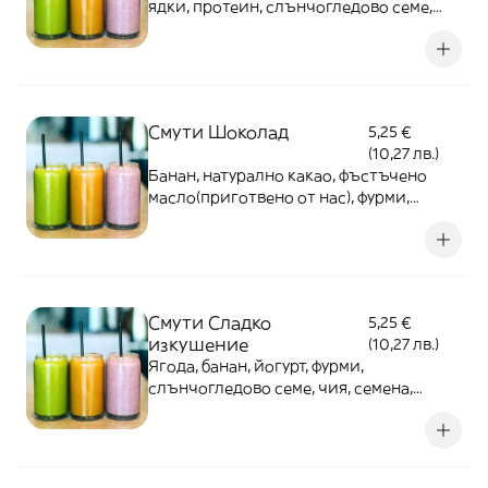
ядки, протеин, слънчогледово семе,
чия, семена,домашен мед, ядково
мляко(приготвено от нас) - 500мл
Смути Шоколад
5,25 €
(10,27 лв.)
Банан, натурално какао, фъстъчено
масло(приготвено от нас), фурми,
овесени ядки,домашен мед, семена,
ядково мляко(приготвено от нас) -
500мл
Смути Сладко
5,25 €
изкушение
(10,27 лв.)
Ягода, банан, йогурт, фурми,
слънчогледово семе, чия, семена,
ядково мляко(приготвено от
нас),домашен мед - 500мл