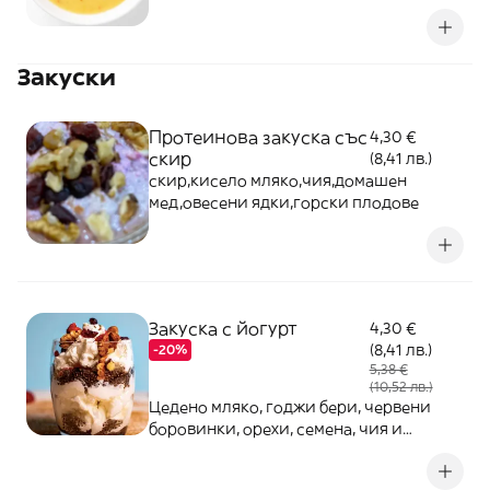
Закуски
Протеинова закуска със
4,30 €
скир
(8,41 лв.)
скир,кисело мляко,чия,домашен
мед,овесени ядки,горски плодове
Закуска с йогурт
4,30 €
(8,41 лв.)
-20%
5,38 €
(10,52 лв.)
Цедено мляко, годжи бери, червени
боровинки, орехи, семена, чия и
домашен мед - 320г