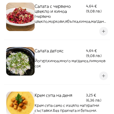
Салата с червено
4,64 €
цвекло и киноа
(9,08 лв.)
(червено
цвекло,моркови,ябълка,киноа,магданоз
и роехи) - 230г
Салата детокс
4,64 €
(9,08 лв.)
Йогурт,киноа,много магданоз,лимонов
сок
Крем супа на деня
3,25 €
(6,36 лв.)
Крем супа само с изцяло натурални
съставки.Без прахчета и бульони.