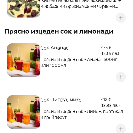
(кисело мляко,овесени ядки,домашен
мед,бадеми,орехи,сушени червени
боровинки,тиквено семе,куркума,)
Прясно изцеден сок и лимонади
Сок Ананас
7,75 €
(15,16 лв.)
Прясно изцеден сок - Ананас 500мл
или 1000мл
Сок Цитрус микс
7,12 €
(13,93 лв.)
Прясно изцеден сок - Лимон, портокал
и грейпфрут