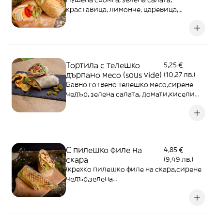
краставица, лимонче, царевица,
домати, лимоново-горчичен дресинг и
градински сос
Тортила с телешко
5,25 €
дърпано месо (sous vide)
(10,27 лв.)
Бавно готвено телешко месо,сирене
чедър, зелена салата, домати,кисели
краставички,сосове
С пилешко филе на
4,85 €
скара
(9,49 лв.)
(крехко пилешко филе на скара,сирене
чедър,зелена
салата,домати,краставици,маслен и
градински сос)