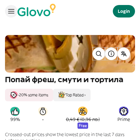
Login
Попай фреш, смути и тортила
-20% some items
Top Rated ›
-
99%
0,49 € (0,96 лв.)
Prime
Free
Crossed-out prices show the lowest price in the last 7 days