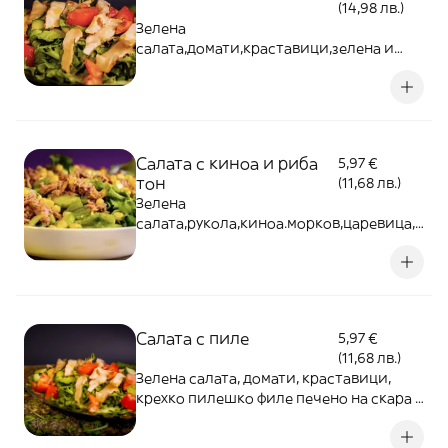
(14,98 лв.)
Зелена
салата,домати,краставици,зелена и
червена чушка,морков,киноа и крехко
пилешко филе на скара - 360г
Салата с киноа и риба
5,97 €
тон
(11,68 лв.)
Зелена
салата,рукола,киноа.морков,царевица,р
иба тон - 350г
Салата с пиле
5,97 €
(11,68 лв.)
Зелена салата, домати, краставици,
крехко пилешко филе печено на скара -
360г