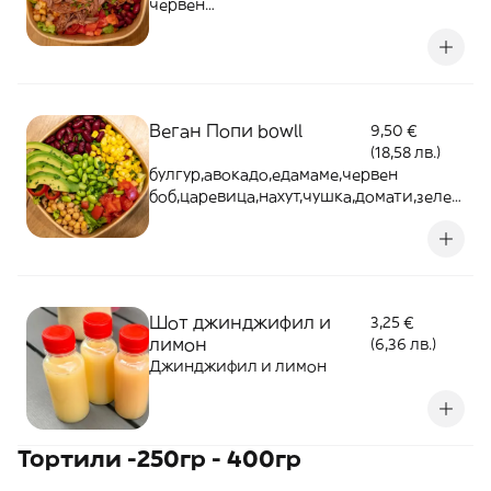
червен
боб,царевица,нахут,чушка,домати и
зелена салата - 550г
Веган Попи bowll
9,50 €
(18,58 лв.)
булгур,авокадо,едамаме,червен
боб,царевица,нахут,чушка,домати,зелен
а салата и филирани бадеми - 550г
Шот джинджифил и
3,25 €
лимон
(6,36 лв.)
Джинджифил и лимон
Тортили -250гр - 400гр