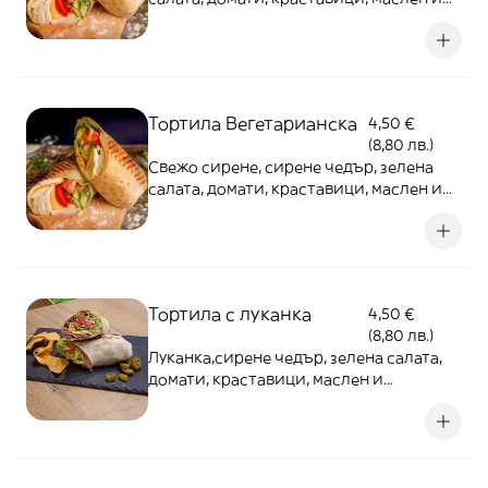
градински сос
Тортила Вегетарианска
4,50 €
(8,80 лв.)
Свежо сирене, сирене чедър, зелена
салата, домати, краставици, маслен и
градински сос
Тортила с луканка
4,50 €
(8,80 лв.)
Луканка,сирене чедър, зелена салата,
домати, краставици, маслен и
градински сос