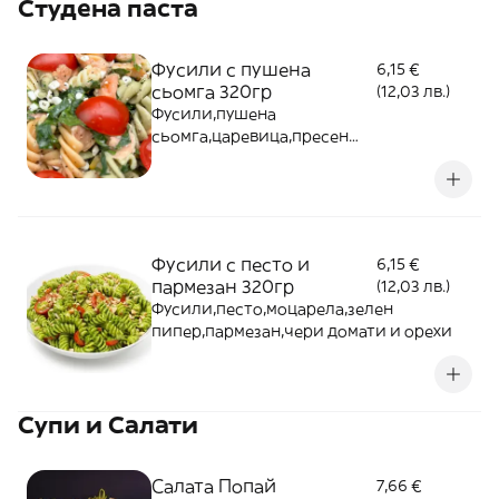
Студена паста
Фусили с пушена
6,15 €
сьомга 320гр
(12,03 лв.)
Фусили,пушена
сьомга,царевица,пресен
спанак,рукола,котидж,чери домат
Фусили с песто и
6,15 €
пармезан 320гр
(12,03 лв.)
Фусили,песто,моцарела,зелен
пипер,пармезан,чери домати и орехи
Супи и Салати
Салата Попай
7,66 €