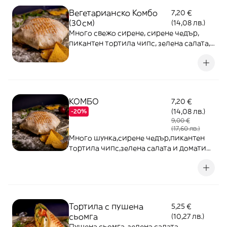
Вегетарианско Комбо
7,20 €
(30см)
(14,08 лв.)
Много свежо сирене, сирене чедър,
пикантен тортила чипс, зелена салата,
домати, обилно поляти с млечен и
градински сос и нежно обвити в 30
сантиметрова тортила питка изпечена
до съвършенство
КОМБО
7,20 €
(14,08 лв.)
-20%
9,00 €
(17,60 лв.)
Много шунка,сирене чедър,пикантен
тортила чипс,зелена салата и домати
обилно поляти с градински сос и
нежно обвити в 30 сантиметрова
тортила питка запечена до
съвършенство 400гр
Тортила с пушена
5,25 €
сьомга
(10,27 лв.)
Пушена сьомга, зелена салата,