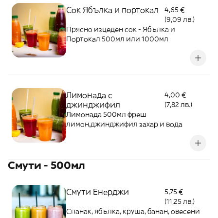
Сок Ябълка и портокал
4,65 €
(9,09 лв.)
Прясно изцеден сок - Ябълка и
Портокал 500мл или 1000мл
Лимонада с
4,00 €
джинджифил
(7,82 лв.)
Лимонада 500мл фреш
лимон,джинджифил захар и вода
Смути - 500мл
Смути Енерджи
5,75 €
(11,25 лв.)
Спанак, ябълка, круша, банан, овесени