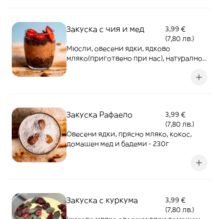
Закуска с чия и мед
3,99 €
(7,80 лв.)
Мюсли, овесени ядки, ядково
мляко(приготвено при нас), натурално
какао, чия, домашен мед, семена и
плодове - 320г
Закуска Рафаело
3,99 €
(7,80 лв.)
Овесени ядки, прясно мляко, кокос,
домашен мед и бадеми - 230г
Закуска с куркума
3,99 €
(7,80 лв.)