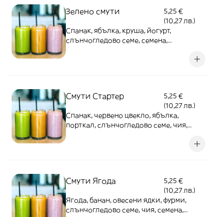
Зелено смути
5,25 €
(10,27 лв.)
Спанак, ябълка, круша, йогурт,
слънчогледово семе, семена,
чия,домашен мед, ядково
мляко(приготвено от нас) - 500мл
Смути Стартер
5,25 €
(10,27 лв.)
Спанак, червено цвекло, ябълка,
порткал, слънчогледово семе, чия,
ядково мляко(приготвено от
нас),домашен мед - 500мл
Смути Ягода
5,25 €
(10,27 лв.)
Ягода, банан, овесени ядки, фурми,
слънчогледово семе, чия, семена,