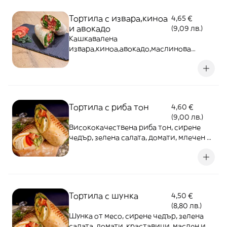
Тортила с извара,киноа
4,65 €
и авокадо
(9,09 лв.)
Кашкавалена
извара,киноа,авокадо,маслинова
паста,червени чушки, зелена салата,
домати, сосове
Тортила с риба тон
4,60 €
(9,00 лв.)
Висококачествена риба тон, сирене
чедър, зелена салата, домати, млечен и
градински сос
Тортила с шунка
4,50 €
(8,80 лв.)
Шунка от месо, сирене чедър, зелена
салата, домати, краставици, маслен и