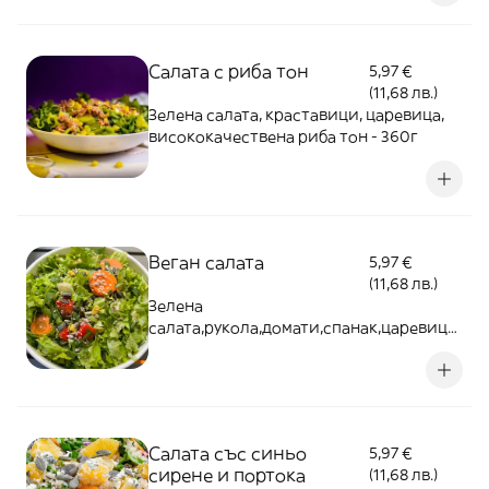
Салата с риба тон
5,97 €
(11,68 лв.)
Зелена салата, краставици, царевица,
висококачествена риба тон - 360г
Веган салата
5,97 €
(11,68 лв.)
Зелена
салата,рукола,домати,спанак,царевица,
киноа,нахут,морков - 380г
Салата със синьо
5,97 €
сирене и портока
(11,68 лв.)