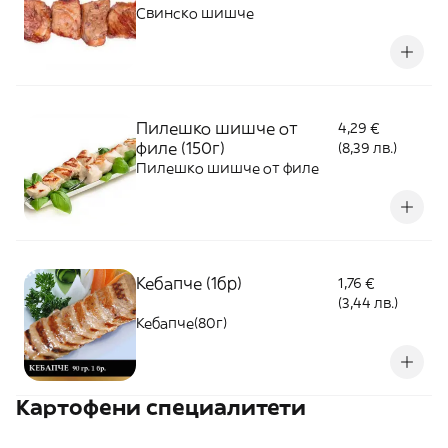
Свинско шишче
Пилешко шишче от
4,29 €
филе (150г)
(8,39 лв.)
Пилешко шишче от филе
Кебапче (1бр)
1,76 €
(3,44 лв.)
Кебапче(80г)
Картофени специалитети