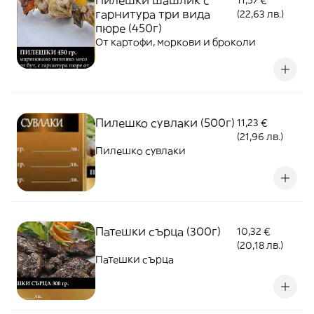
Пилешки шашлик с
11,57 €
гарнитура три вида
(22,63 лв.)
пюре (450г)
От картофи, моркови и броколи
Пилешко сувлаки (500г)
11,23 €
(21,96 лв.)
Пилешко сувлаки
Патешки сърца (300г)
10,32 €
(20,18 лв.)
Патешки сърца