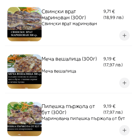
Свински врат
9,71 €
маринован (300г)
(18,99 лв.)
Свински врат маринован
Меча вешалица (300г)
9,19 €
(17,97 лв.)
Меча вешалица
Пилешка пържола от
9,19 €
бут (300г)
(17,97 лв.)
Маринована пилешка пържола от бут