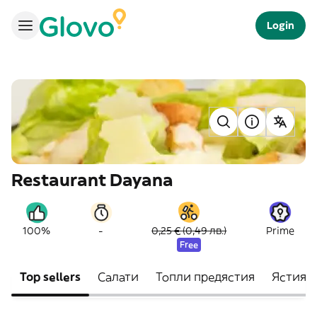
Login
Restaurant Dayana
-
100%
0,25 € (0,49 лв.)
Prime
Free
Top sellers
Салати
Топли предястия
Ястия н