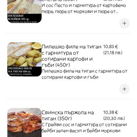
И сос Песто и гарнитура от картофено
пюре, пюре от моркови и пюре от
броколи
Пилешко филе на тиган
10,83 €
с гарнитура от
(21,18 лв.)
сотирани картофи и
гъби (450г)
Пилешко филе на тиган с гарнитура от
сотирани картофи и гъби
Свинска пържола на
10,38 €
тиган (350г)
(20,30 лв.)
С Грейви сос и гарнитура от сотирани
бейби зелен фасул и бейби моркови