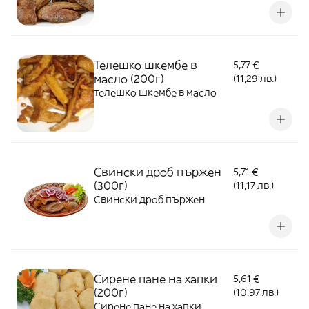
Телешко шкембе в
5,77 €
масло (200г)
(11,29 лв.)
телешко шкембе в масло
Свински дроб пържен
5,71 €
(300г)
(11,17 лв.)
Свински дроб пържен
Сирене пане на хапки
5,61 €
(200г)
(10,97 лв.)
Сирене пане на хапки