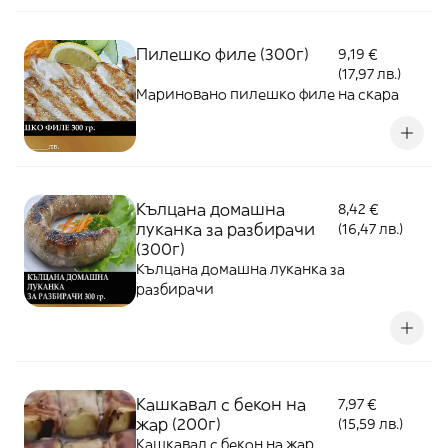
Пилешко филе (300г)
9,19 €
(17,97 лв.)
Мариновано пилешко филе на скара
Кълцана домашна
8,42 €
луканка за разбирачи
(16,47 лв.)
(300г)
Кълцана домашна луканка за
разбирачи
Кашкавал с бекон на
7,97 €
жар (200г)
(15,59 лв.)
Кашкавал с бекон на жар