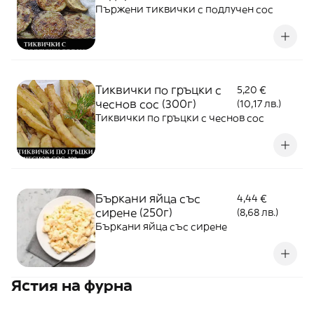
Пържени тиквички с подлучен сос
Тиквички по гръцки с
5,20 €
чеснов сос (300г)
(10,17 лв.)
Тиквички по гръцки с чеснов сос
Бъркани яйца със
4,44 €
сирене (250г)
(8,68 лв.)
Бъркани яйца със сирене
Ястия на фурна