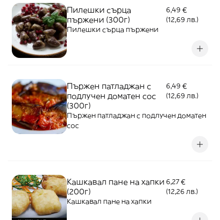
Пилешки сърца
6,49 €
пържени (300г)
(12,69 лв.)
Пилешки сърца пържени
Пържен патладжан с
6,49 €
подлучен доматен сос
(12,69 лв.)
(300г)
Пържен патладжан с подлучен доматен
сос
Кашкавал пане на хапки
6,27 €
(200г)
(12,26 лв.)
Кашкавал пане на хапки