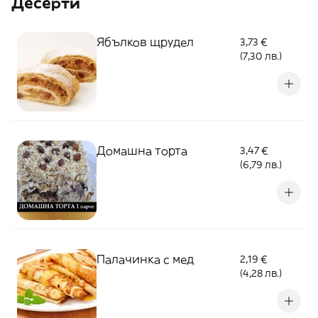
Десерти
Ябълков щрудел
3,73 €
(7,30 лв.)
Домашна торта
3,47 €
(6,79 лв.)
Палачинка с мед
2,19 €
(4,28 лв.)