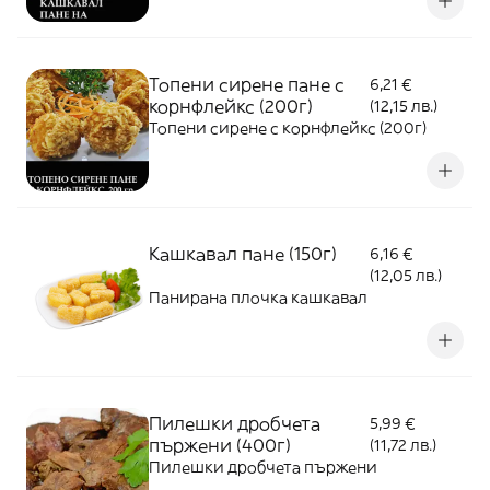
Топени сирене пане с
6,21 €
корнфлейкс (200г)
(12,15 лв.)
Топени сирене с корнфлейкс (200г)
Кашкавал пане (150г)
6,16 €
(12,05 лв.)
Панирана плочка кашкавал
Пилешки дробчета
5,99 €
пържени (400г)
(11,72 лв.)
Пилешки дробчета пържени