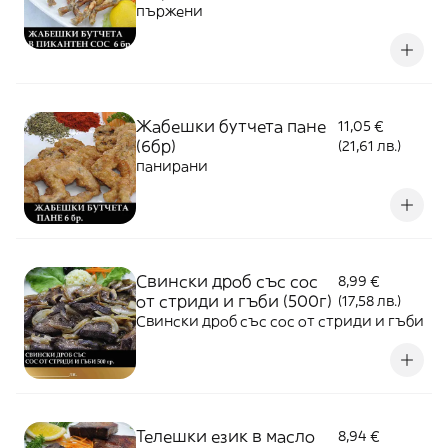
пържени
Жабешки бутчета пане
11,05 €
(6бр)
(21,61 лв.)
панирани
Свински дроб със сос
8,99 €
от стриди и гъби (500г)
(17,58 лв.)
Свински дроб със сос от стриди и гъби
Телешки език в масло
8,94 €