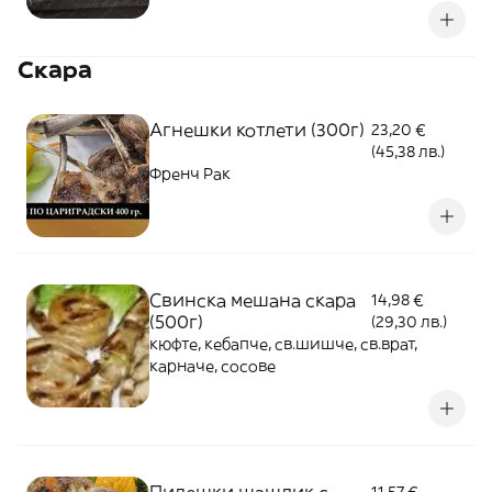
Скара
Агнешки котлети (300г)
23,20 €
(45,38 лв.)
Френч Рак
Свинска мешана скара
14,98 €
(500г)
(29,30 лв.)
кюфте, кебапче, св.шишче, св.врат,
карначе, сосове