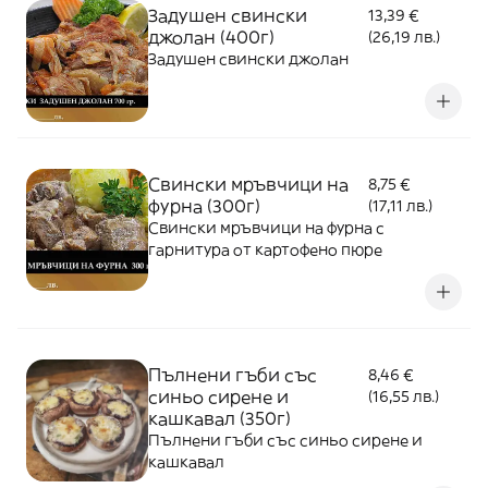
Задушен свински
13,39 €
джолан (400г)
(26,19 лв.)
Задушен свински джолан
Свински мръвчици на
8,75 €
фурна (300г)
(17,11 лв.)
Свински мръвчици на фурна с
гарнитура от картофено пюре
Пълнени гъби със
8,46 €
синьо сирене и
(16,55 лв.)
кашкавал (350г)
Пълнени гъби със синьо сирене и
кашкавал