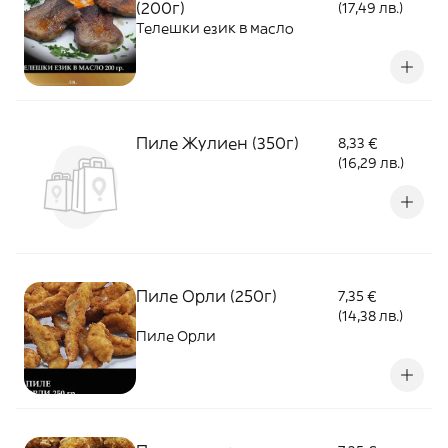
(200г)
(17,49 лв.)
Телешки език в масло
Пиле Жулиен (350г)
8,33 €
(16,29 лв.)
Пиле Орли (250г)
7,35 €
(14,38 лв.)
Пиле Орли