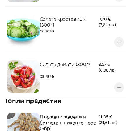
Салата краставици
3,70 €
(300г)
(7,24 лв.)
салата
Салата домати (300г)
3,57 €
(6,98 лв.)
салата
Топли предястия
Пържени жабешки
11,05 €
бутчета в пикантен сос
(21,61 лв.)
(6бр)