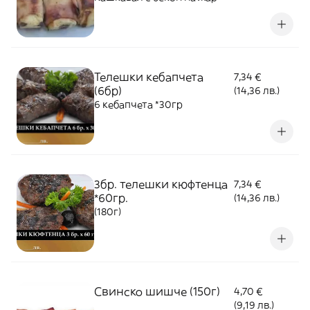
Телешки кебапчета
7,34 €
(6бр)
(14,36 лв.)
6 кебапчета *30гр
3бр. телешки кюфтенца
7,34 €
*60гр.
(14,36 лв.)
(180г)
Свинско шишче (150г)
4,70 €
(9,19 лв.)