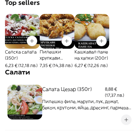
Top sellers
Селска салата
Пилешки
Кашкавал пане
(350г)
хрупкави
на хапки (200г)
филенца (270г)
6,23 € (12,18 лв.)
7,35 € (14,38 лв.)
6,27 € (12,26 лв.)
Салати
Салата Цезар (350г)
8,88 €
(17,37 лв.)
Пилешко филе, марули, лук, домат,
бекон, крутони, яйце, дресинг, пармезан
(1 броя)