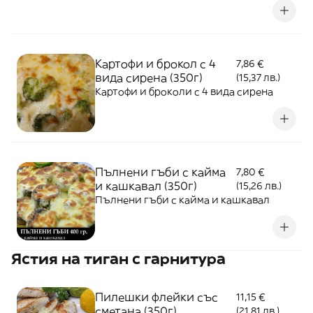
Картофи и брокол с 4
7,86 €
вида сирена (350г)
(15,37 лв.)
Картофи и броколи с 4 вида сирена
Пълнени гъби с кайма
7,80 €
и кашкавал (350г)
(15,26 лв.)
Пълнени гъби с кайма и кашкавал
Ястия на тиган с гарнитура
Пилешки флейки със
11,15 €
сметана (350г)
(21,81 лв.)