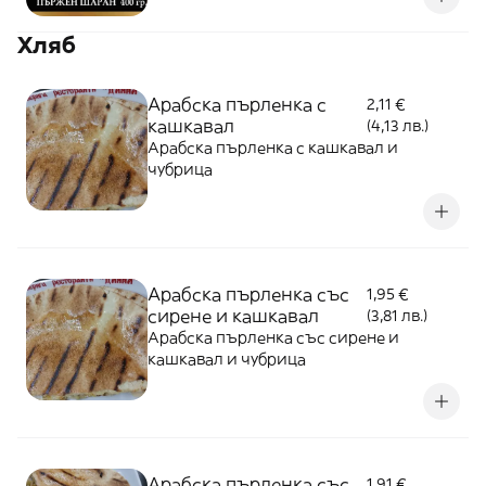
Хляб
Арабска пърленка с
2,11 €
кашкавал
(4,13 лв.)
Арабска пърленка с кашкавал и
чубрица
Арабска пърленка със
1,95 €
сирене и кашкавал
(3,81 лв.)
Арабска пърленка със сирене и
кашкавал и чубрица
Арабска пърленка със
1,91 €