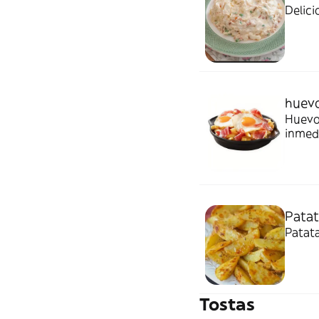
Delici
huevo
Huevos
inmed
jamón
Patat
Patata
Tostas