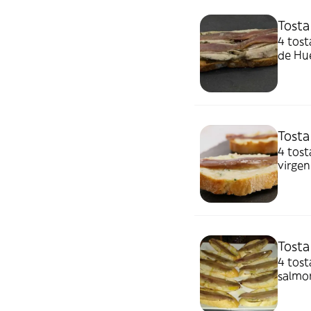
Tosta
4 tost
de Hue
Tosta
4 tost
virgen
Tosta
4 tost
salmo