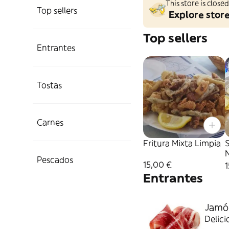
This store is clos
Top sellers
Explore stor
Top sellers
Entrantes
Tostas
Carnes
Fritura Mixta Limpia
S
Pescados
15,00 €
1
Entrantes
Jamón
Delici