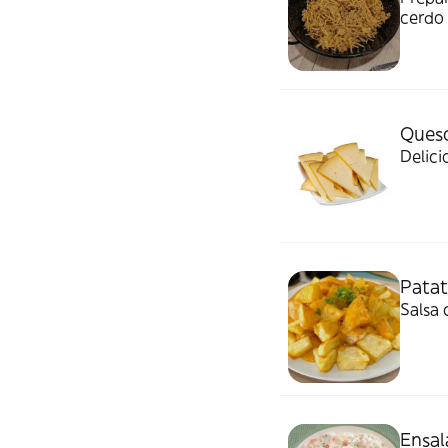
cerdo 
Ques
Delici
Patat
Salsa 
Ensal