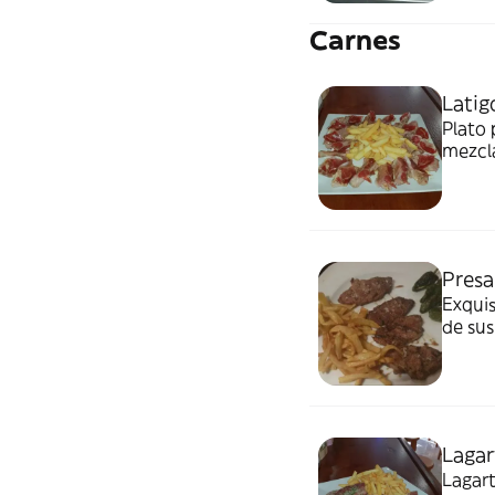
Carnes
Latig
Plato 
mezcla
ibéric
Presa
Exquis
de sus
Lagar
Lagart