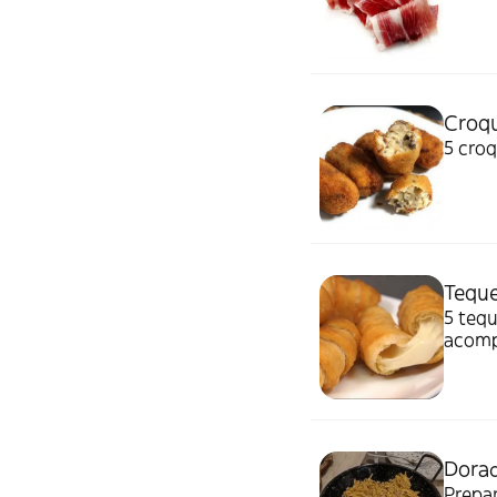
Croqu
5 cro
Tequ
5 tequ
acomp
Dora
Prepar