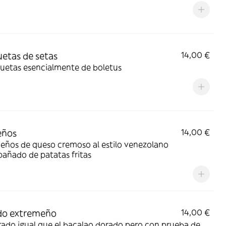
etas de setas
14,00 €
quetas esencialmente de boletus
eños
14,00 €
eños de queso cremoso al estilo venezolano
añado de patatas fritas
do extremeño
14,00 €
ado igual que el bacalao dorado pero con prueba de