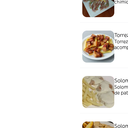
chimic
Torre
Torrez
acompa
Solom
Solom
de pat
Solom