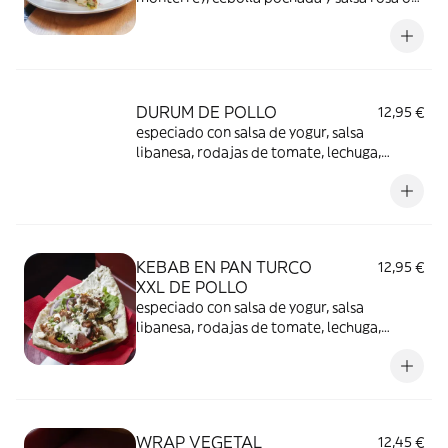
mayonesa chipotle. Acompañado de
pétalos de patatas crujientes.
DURUM DE POLLO
12,95 €
especiado con salsa de yogur, salsa
libanesa, rodajas de tomate, lechuga,
cebolla roja y queso feta, ligeramente
picante. Acompañado de pétalos de
patatas crujientes.
KEBAB EN PAN TURCO
12,95 €
XXL DE POLLO
especiado con salsa de yogur, salsa
libanesa, rodajas de tomate, lechuga,
cebolla roja y queso feta, ligeramente
picante. Acompañado de pétalos de
patatas crujientes.
WRAP VEGETAL
12,45 €