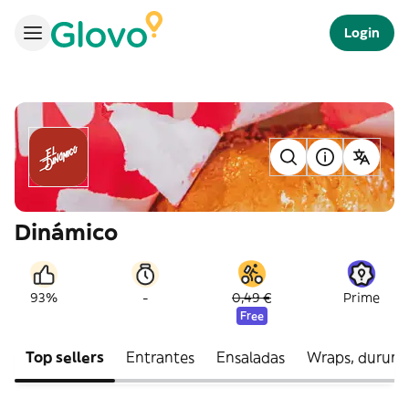
Login
Dinámico
-
93%
0,49 €
Prime
Free
Top sellers
Entrantes
Ensaladas
Wraps, durums