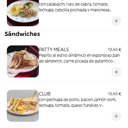
con calabacín, rulo de cabra, tomate,
lechuga, cebolla pochada y mayonesa
especiada. Acompañado de pétalos de
patatas crujientes.
Sándwiches
PATTY MEALS
13,45 €
Pepito al estilo dinámico en esponjoso pan
de sándwich, carne picada de autentico
angus de sabor suave, cebolla plancha,
queso ahumado y salsa secreta.
Acompañado de pétalos de patatas
crujientes.
CLUB
13,45 €
con pechuga de pollo, bacon, jamón york,
lechuga, tomate, queso fundido y
mayonesa. Acompañado de pétalos de
patatas crujientes