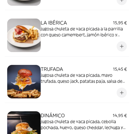
LA IBÉRICA
15,95 €
jugosa chuleta de vaca picada a la parrilla
con queso camembert, jamón ibérico y
huevo a la plancha
TRUFADA
15,45 €
jugosa chuleta de vaca picada, mayo
trufada, queso jack, patatas paja, salsa de
yema de huevo
DINÁMICO
14,95 €
jugosa chuleta de vaca picada, cebolla
pochada, huevo, queso cheddar, lechuga y
salsa dinámico