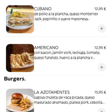
CUBANO
12,95 €
de pollo a la plancha, queso monterrey
Jack, pepinillo y suave mayonesa
amostazada. Acompañado de pétalos de
patatas crujientes.
AMERICANO
12,95 €
con bacon, jamón york, lechuga, tomate,
queso fundido, huevo a la plancha y
mayonesa. Acompañado de pétalos de
patatas crujientes.
Burgers.
LA AZOTAMENTES
15,95 €
jugosa chuleta de vaca picada, queso
madurado ahumado, pulled pork, cebolla
frita y salsa Emmy