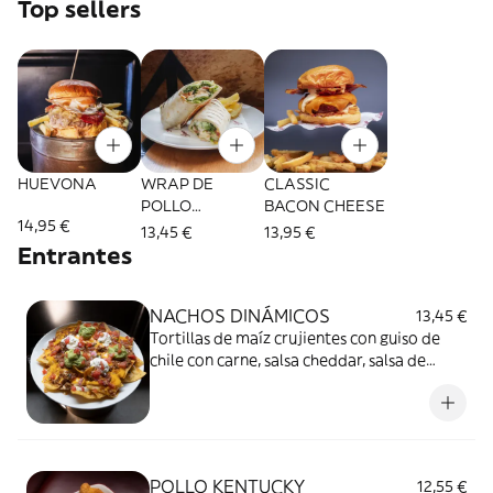
Top sellers
HUEVONA
WRAP DE
CLASSIC
POLLO
BACON CHEESE
14,95 €
CRUJIENTE
13,45 €
13,95 €
Entrantes
NACHOS DINÁMICOS
13,45 €
Tortillas de maíz crujientes con guiso de
chile con carne, salsa cheddar, salsa de
queso tradicional, guacamole, nata agria,
pico de gallo, jalapeño y frijoles
POLLO KENTUCKY
12,55 €