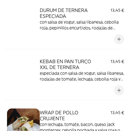
DURUM DE TERNERA
13,45 €
ESPECIADA
con salsa de yogur, salsa libanesa, cebolla
roja, pepinillos encurtidos, rodajas de
tomate y lechuga, ligeramente picante.
Acompañado de pétalos de patatas
crujientes.
KEBAB EN PAN TURCO
13,45 €
XXL DE TERNERA
especiada con salsa de yogur, salsa libanesa,
rodajas de tomate, lechuga, cebolla roja y
pepinillos encurtidos, ligeramente picante.
Acompañado de pétalos de patatas
crujientes.
WRAP DE POLLO
13,45 €
CRUJIENTE
con lechuga, tomate, bacon, queso jack
monterrey, cebolla pochada y salsa rosa o