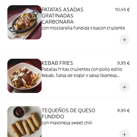
PATATAS ASADAS
10,45 €
GRATINADAS
CARBONARA
con mozzarella fundida y bacon crujiente
KEBAB FRIES
9,95 €
Patatas fritas crujientes con pollo estilo
kebab, Salsa de yogur y salsa libanesa,
ligeramente picante
TEQUEÑOS DE QUESO
9,95 €
FUNDIDO
con mayonesa sweet chili