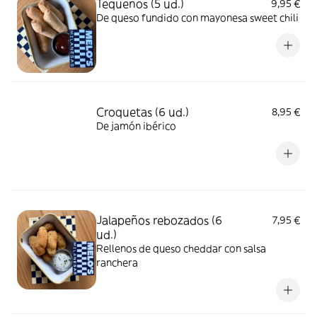
Tequeños (5 ud.)
9,95 €
De queso fundido con mayonesa sweet chili
Croquetas (6 ud.)
8,95 €
De jamón ibérico
Jalapeños rebozados (6
7,95 €
ud.)
Rellenos de queso cheddar con salsa
ranchera