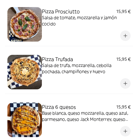
Pizza Prosciutto
15,95 €
Salsa de tomate, mozzarella y jamón
cocido
Pizza Trufada
15,95 €
Salsa de trufa, mozzarella, cebolla
pochada, champiñones y huevo
Pizza 6 quesos
15,95 €
Base blanca, queso mozzarella, queso azul,
parmesano, queso Jack Monterrey, queso
de cabra, salsa de queso cheddar y
mermelada de tomate