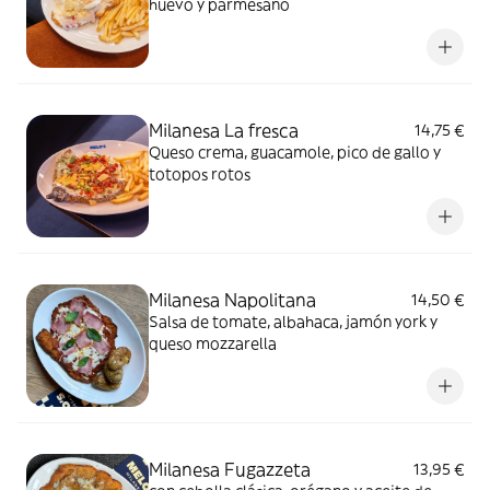
huevo y parmesano
Milanesa La fresca
14,75 €
Queso crema, guacamole, pico de gallo y
totopos rotos
Milanesa Napolitana
14,50 €
Salsa de tomate, albahaca, jamón york y
queso mozzarella
Milanesa Fugazzeta
13,95 €