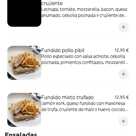
crujiente
Lechuga, tomate, mozzarella, bacon, queso
ahumado, cebolla pochada y crujiente de
maíz. A elegir entre salsa rosa o mayonesa
chipotle. Acompañado de pétalos de
patatas fritas
Fundido pollo pibil
12,95 €
Pollo especiado con salsa achiote, cebolla
pochada, pimientos confitados, mozzarella,
mayonesa de chile chipotle y crujiente de
maíz. Acompañado de pétalos de patatas
fritas.
Fundido mixto trufado
12,95 €
Jamón york, queso fundido con mayonesa
de trufa, crujiente de maíz y huevo cocido.
Acompañado de pétalos de patatas fritas.
Ensaladas