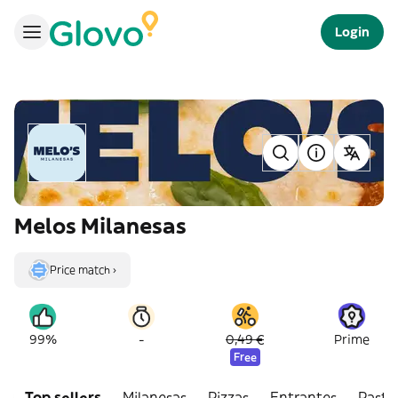
Login
Melos Milanesas
Price match ›
-
99%
0,49 €
Prime
Free
Top sellers
Milanesas
Pizzas
Entrantes
Pasta