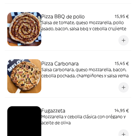
Pizza BBQ de pollo
15,95 €
Salsa de tomate, queso mozzarella, pollo
asado, bacon, salsa bbq y cebolla crujiente
Pizza Carbonara
15,45 €
Salsa carbonara, queso mozzarella, bacon,
cebolla pochada, champiñones y salsa yema
Fugazzeta
14,95 €
Mozzarella y cebolla clásica con orégano y
aceite de oliva