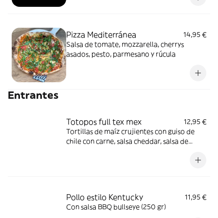
Pizza Mediterránea
14,95 €
Salsa de tomate, mozzarella, cherrys
asados, pesto, parmesano y rúcula
Entrantes
Totopos full tex mex
12,95 €
Tortillas de maíz crujientes con guiso de
chile con carne, salsa cheddar, salsa de
queso tradicional, guacamole, nata agria,
pico de gallo, jalapeño y frijoles
Pollo estilo Kentucky
11,95 €
Con salsa BBQ bullseye (250 gr)