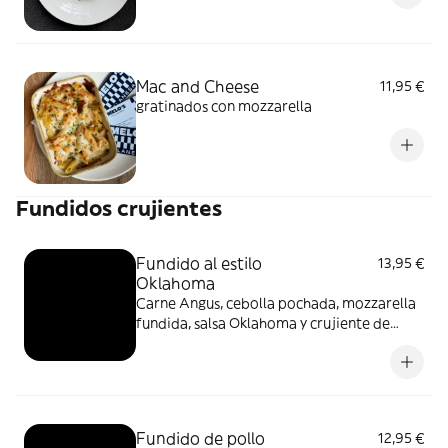
Mac and Cheese
11,95 €
gratinados con mozzarella
Fundidos crujientes
Fundido al estilo
13,95 €
Oklahoma
Carne Angus, cebolla pochada, mozzarella
fundida, salsa Oklahoma y crujiente de
maíz. Acompañado de pétalos de patatas
fritas
Fundido de pollo
12,95 €