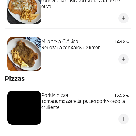
con cebolla clásica, orégano y aceite de
oliva
Milanesa Clásica
12,45 €
Rebozada con gajos de limón
Pizzas
Porkis pizza
16,95 €
Tomate, mozzarella, pulled pork y cebolla
crujiente