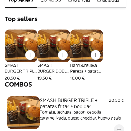
Top sellers
SMASH
SMASH
Hamburguesa
BURGER TRIPLE
BURGER DOBLE
Pereza + patatas
+ patatas fritas +
+ patatas fritas +
fritas + bebida
20,50 €
19,50 €
18,00 €
bebidas
bebidas
COMBOS
SMASH BURGER TRIPLE +
20,50 €
patatas fritas + bebidas
Tomate, lechuga, bacon, cebolla
caramelizada, queso cheddar, huevo y salsa
de la casa