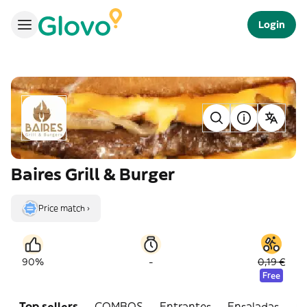
Login
Baires Grill & Burger
Price match ›
-
90%
0,19 €
Free
Top sellers
COMBOS
Entrantes
Ensaladas
H