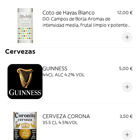
Coto de Hayas Blanco
12,00 €
D.O. Campos de Borja Aromas de
intensidad media, frutal limpio y potente
con matices de frutas exóticas y notas
florales, de gran complejidad. Tiene una
entrada suave, de vivacidad y estructura
Cervezas
equilibradas, largo y elegante en el
postgusto.
GUINNESS
5,00 €
44CL ALC 4.2% VOL
CERVEZA CORONA
3,50 €
35.5 CL 4.5%VOL