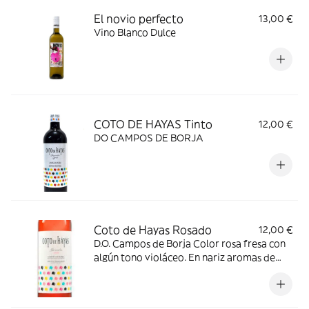
El novio perfecto
13,00 €
Vino Blanco Dulce
COTO DE HAYAS Tinto
12,00 €
DO CAMPOS DE BORJA
Coto de Hayas Rosado
12,00 €
D.O. Campos de Borja Color rosa fresa con
algún tono violáceo. En nariz aromas de
buena intensidad de frutas rojas, fresco. En
boca es sabroso, fresco, muy bien
equilibrado.