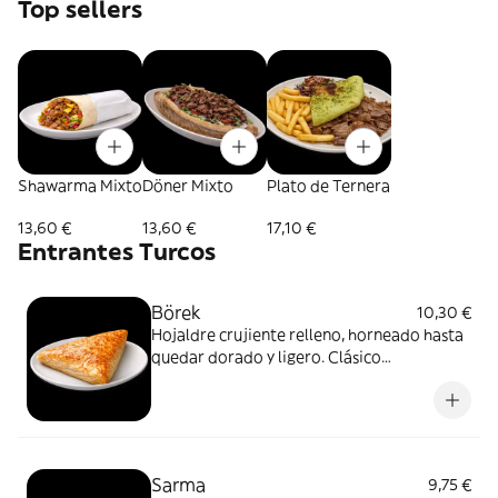
Top sellers
Shawarma Mixto
Döner Mixto
Plato de Ternera
13,60 €
13,60 €
17,10 €
Entrantes Turcos
Börek
10,30 €
Hojaldre crujiente relleno, horneado hasta
quedar dorado y ligero. Clásico
imprescindible de la cocina turca
Sarma
9,75 €