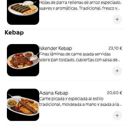
Hojas de parra rellenas de arroz especiado,
suaves y aromáticas. Tradicional, fresco y
delicado
Kebap
Iskender Kebap
23,10 €
Finas láminas de carne asada servidas
sobre pan tostado, cubiertas con salsa de
tomate caliente y yogur suave. Un plato
clásico, reconfortante y equilibrado,
pensado para disfrutarse con calma.
Adana Kebap
20,60 €
Carne picada y especiada al estilo
tradicional, moldeada a mano y asada a la
parrilla. Intenso, jugoso y ligeramente
picante, servido con pan !no y
acompañamientos frescos que equilibran
el conjunto.