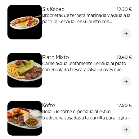
Sis Kebap
19,30 €
Brochetas de ternera marinada y asada a la
parrilla, servidas en su punto con
guarnición tradicional. Sabor intenso,
textura jugosa y esencia de la cocina turca
clásica.
Plato Mixto
18,40 €
Carne asada lentamente, servida al plato
con ensalada fresca y salsas suaves que
equilibran el conjunto. Un formato más
pausado, pensado para disfrutar del sabor
de la carne sin prisas y con todo el
protagonismo.
Köfte
17,90 €
Bolas de carne especiada al estilo
tradicional, asadas a la parrilla para lograr
un exterior marcado y un interior tierno.
Servidas con guarnición sencilla que
acompaña sin robar protagonismo.