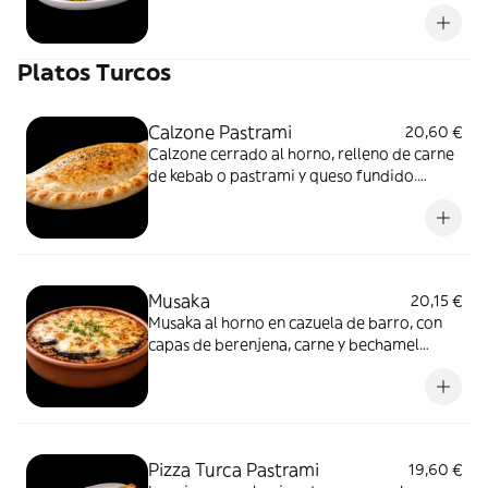
Servida en pan fino, con vegetales frescos y
salsas.
Platos Turcos
Calzone Pastrami
20,60 €
Calzone cerrado al horno, relleno de carne
de kebab o pastrami y queso fundido.
Jugoso por dentro, dorado por fuera.
Musaka
20,15 €
Musaka al horno en cazuela de barro, con
capas de berenjena, carne y bechamel
dorada. Clásica y reconfortante.
Pizza Turca Pastrami
19,60 €