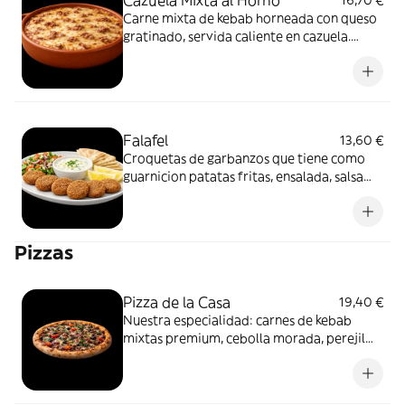
Carne mixta de kebab horneada con queso
gratinado, servida caliente en cazuela.
Contundente y reconfortante.
Falafel
13,60 €
Croquetas de garbanzos que tiene como
guarnicion patatas fritas, ensalada, salsa
tahini y pan turco.
Pizzas
Pizza de la Casa
19,40 €
Nuestra especialidad: carnes de kebab
mixtas premium, cebolla morada, perejil
fresco y queso fundido. Solo aquí.