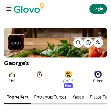
Login
George's
-
91%
0,49 €
Prime
Free
Top sellers
Entrantes Turcos
Kebap
Platos Tur