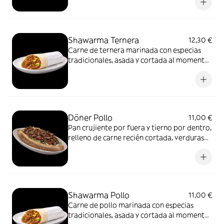
directo, pensado para disfrutar del
contraste de texturas y del sabor limpio de
la carne asada.
Shawarma Ternera
12,30 €
Carne de ternera marinada con especias
tradicionales, asada y cortada al momento.
Servida en pan fino, con vegetales frescos y
salsas.
Döner Pollo
11,00 €
Pan crujiente por fuera y tierno por dentro,
relleno de carne recién cortada, verduras
frescas y salsa suave. Un formato más
directo, pensado para disfrutar del
contraste de texturas y del sabor limpio de
la carne asada.
Shawarma Pollo
11,00 €
Carne de pollo marinada con especias
tradicionales, asada y cortada al momento.