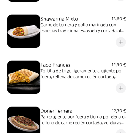
contraste de texturas y del sabor limpio de
la carne asada.
Shawarma Mixto
13,60 €
Carne de ternera y pollo marinada con
especias tradicionales, asada y cortada al
momento. Servida en pan fino, con
vegetales frescos y salsas.
Taco Frances
12,90 €
Tortilla de trigo ligeramente crujiente por
fuera, rellena de carne recién cortada,
verduras salteadas y queso fundido.
Cerrado, prensado y marcado a la plancha
para conseguir un interior jugoso y un
exterior dorado
Döner Ternera
12,30 €
Pan crujiente por fuera y tierno por dentro,
relleno de carne recién cortada, verduras
frescas y salsa suave. Un formato más