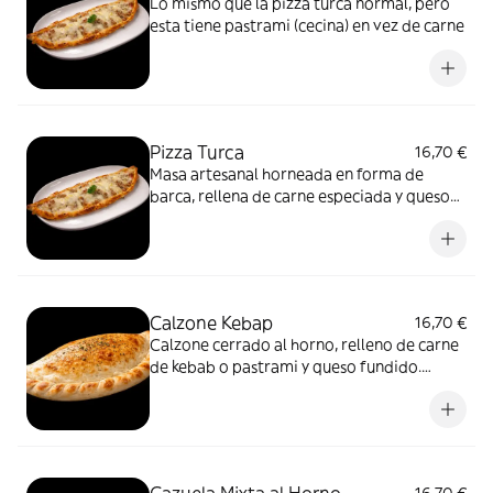
Lo mismo que la pizza turca normal, pero
esta tiene pastrami (cecina) en vez de carne
Pizza Turca
16,70 €
Masa artesanal horneada en forma de
barca, rellena de carne especiada y queso
fundido. Tradición turca al horno.
Calzone Kebap
16,70 €
Calzone cerrado al horno, relleno de carne
de kebab o pastrami y queso fundido.
Jugoso por dentro, dorado por fuera.
Cazuela Mixta al Horno
16,70 €