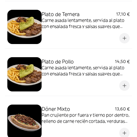
Plato de Ternera
17,10 €
Carne asada lentamente, servida al plato
con ensalada fresca y salsas suaves que
equilibran el conjunto. Un formato más
pausado, pensado para disfrutar del sabor
de la carne sin prisas y con todo el
protagonismo.
Plato de Pollo
14,50 €
Carne asada lentamente, servida al plato
con ensalada fresca y salsas suaves que
equilibran el conjunto. Un formato más
pausado, pensado para disfrutar del sabor
de la carne sin prisas y con todo el
protagonismo.
Döner Mixto
13,60 €
Pan crujiente por fuera y tierno por dentro,
relleno de carne recién cortada, verduras
frescas y salsa suave. Un formato más
directo, pensado para disfrutar del