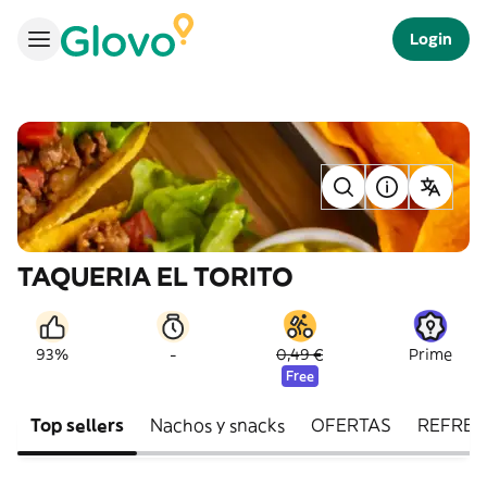
Login
TAQUERIA EL TORITO
-
93%
0,49 €
Prime
Free
Top sellers
Nachos y snacks
OFERTAS
REFRES