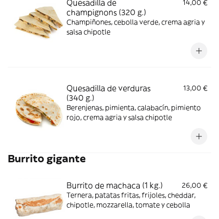
Quesadilla de
14,00 €
champignons (320 g.)
Champiñones, cebolla verde, crema agria y
salsa chipotle
Quesadilla de verduras
13,00 €
(340 g.)
Berenjenas, pimienta, calabacín, pimiento
rojo, crema agria y salsa chipotle
Burrito gigante
Burrito de machaca (1 kg.)
26,00 €
Ternera, patatas fritas, frijoles, cheddar,
chipotle, mozzarella, tomate y cebolla