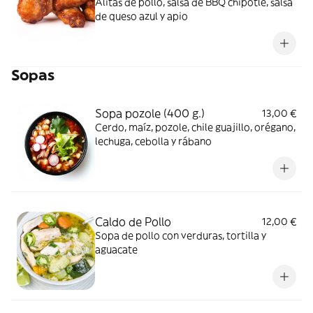
Alitas de pollo, salsa de BBQ chipotle, salsa
de queso azul y apio
Sopas
Sopa pozole (400 g.)
13,00 €
Cerdo, maíz, pozole, chile guajillo, orégano,
lechuga, cebolla y rábano
Caldo de Pollo
12,00 €
Sopa de pollo con verduras, tortilla y
aguacate