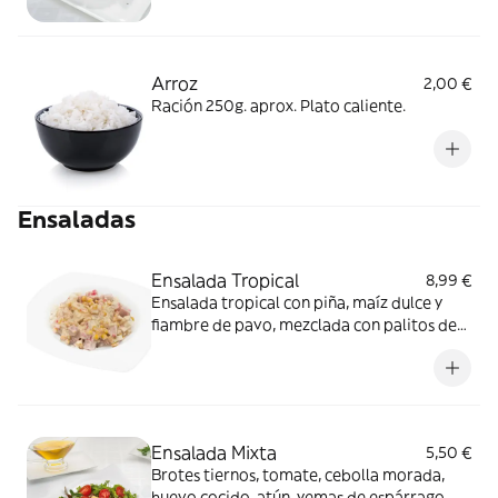
Arroz
2,00 €
Ración 250g. aprox. Plato caliente.
Ensaladas
Ensalada Tropical
8,99 €
Ensalada tropical con piña, maíz dulce y
fiambre de pavo, mezclada con palitos de
mar para un sabor fresco y equilibrado.
Ensalada Mixta
5,50 €
Brotes tiernos, tomate, cebolla morada,
huevo cocido, atún, yemas de espárrago,