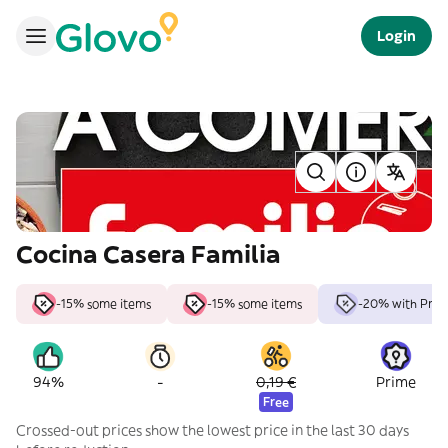
Login
Cocina Casera Familia
-15% some items
-15% some items
-20% with Prim
-
94%
0,19 €
Prime
Free
Crossed-out prices show the lowest price in the last 30 days