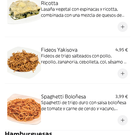
Ricotta
Lasaña vegetal con espinacas y ricotta,
combinada con una mezcla de quesos de
vaca y cabra.
Fideos Yakisova
4,95 €
Fideos de trigo salteados con pollo,
repollo, zanahoria, cebolleta, col, sésamo y
salsa Yakisoba con toque de soja y sésamo.
Ración de 300 gr. Caliente.
Spaghetti Boloñesa
3,99 €
Spaghetti de trigo duro con salsa boloñesa
de tomate y carne de cerdo y vacuno,
cocinada con aceite de oliva, ajo y especias
aromáticas. Caliente.
Hamburguesas