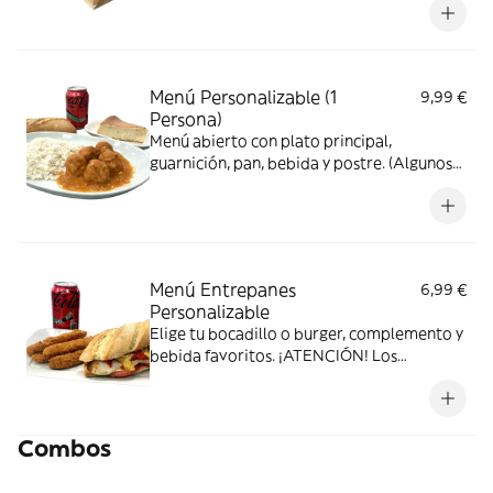
contienen platos principales que se sirven
en frío, consultar en el descriptivo)
Menú Personalizable (1
9,99 €
Persona)
Menú abierto con plato principal,
guarnición, pan, bebida y postre. (Algunos
platos principales se sirven en frío,
consultar en el descriptivo del plato)
Menú Entrepanes
6,99 €
Personalizable
Elige tu bocadillo o burger, complemento y
bebida favoritos. ¡ATENCIÓN! Los
bocadillos de paleta, lomo y tortilla se
sirven en frío.
Combos