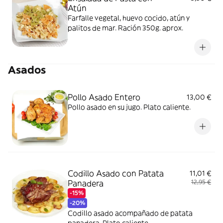
Atún
Farfalle vegetal, huevo cocido, atún y
palitos de mar. Ración 350g. aprox.
Asados
Pollo Asado Entero
13,00 €
Pollo asado en su jugo. Plato caliente.
Codillo Asado con Patata
11,01 €
Panadera
12,95 €
-15%
-20%
Codillo asado acompañado de patata