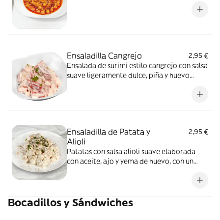
Ensaladilla Cangrejo
2,95 €
Ensalada de surimi estilo cangrejo con salsa
suave ligeramente dulce, piña y huevo
cocido. Plato frio
Ensaladilla de Patata y
2,95 €
Alioli
Patatas con salsa alioli suave elaborada
con aceite, ajo y yema de huevo, con un
toque de perejil. Ración de 300 gr. Plato
frio.
Bocadillos y Sándwiches