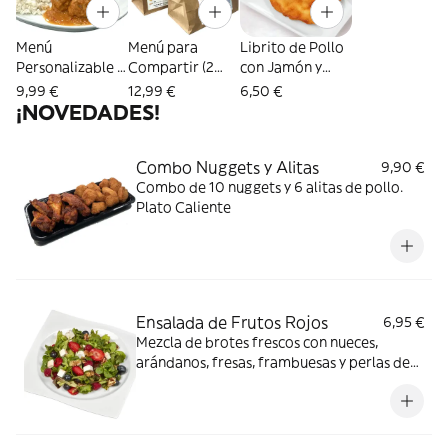
Menú
Menú para
Librito de Pollo
Personalizable (1
Compartir (2
con Jamón y
Persona)
personas)
Queso
9,99 €
12,99 €
6,50 €
¡NOVEDADES!
Combo Nuggets y Alitas
9,90 €
Combo de 10 nuggets y 6 alitas de pollo.
Plato Caliente
Ensalada de Frutos Rojos
6,95 €
Mezcla de brotes frescos con nueces,
arándanos, fresas, frambuesas y perlas de
queso mozzarella.