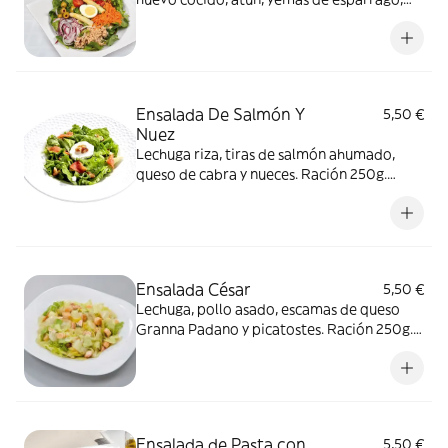
zanahoria rallada y aceitunas rellenas de
pimiento. Ración 250g. aprox.
Ensalada De Salmón Y
5,50 €
Nuez
Lechuga riza, tiras de salmón ahumado,
queso de cabra y nueces. Ración 250g.
aprox.
Ensalada César
5,50 €
Lechuga, pollo asado, escamas de queso
Granna Padano y picatostes. Ración 250g.
aprox.)
Ensalada de Pasta con
5,50 €