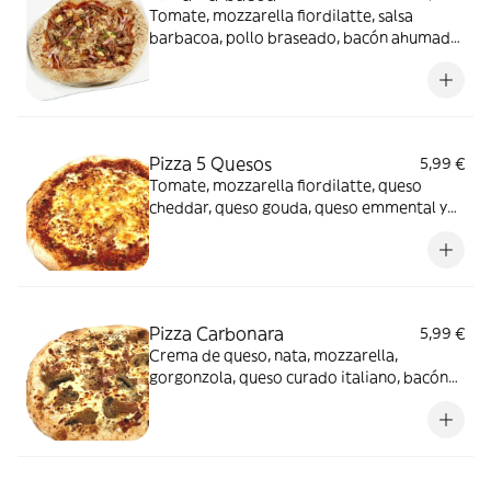
Tomate, mozzarella fiordilatte, salsa
barbacoa, pollo braseado, bacón ahumado,
cebolla morada y mezcla de especias.
Pizza 5 Quesos
5,99 €
Tomate, mozzarella fiordilatte, queso
cheddar, queso gouda, queso emmental y
queso curado italiano
Pizza Carbonara
5,99 €
Crema de queso, nata, mozzarella,
gorgonzola, queso curado italiano, bacón
ahumado, cebolla caramelizada y orégano.