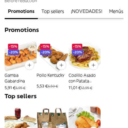
before reduction
Promotions
Top sellers
¡NOVEDADES!
Menús Es
Promotions
-15%
-15%
-15%
-20%
-20%
-20%
Gamba
Pollo Kentucky
Codillo Asado
Gabardina
con Patata
5,53 €
6,50 €
Panadera
5,91 €
11,01 €
6,95 €
12,95 €
Top sellers