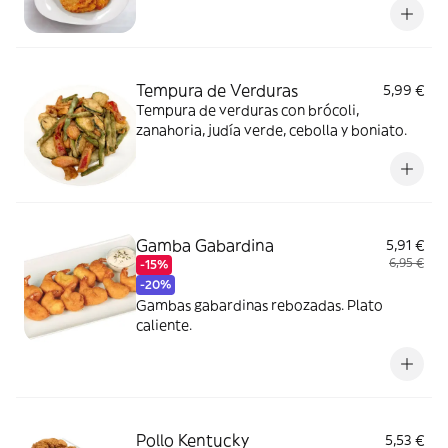
Tempura de Verduras
5,99 €
Tempura de verduras con brócoli,
zanahoria, judía verde, cebolla y boniato.
Gamba Gabardina
5,91 €
6,95 €
-15%
-20%
Gambas gabardinas rebozadas. Plato
caliente.
Pollo Kentucky
5,53 €