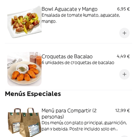
Bowl Aguacate y Mango
6,95 €
Ensalada de tomate kumato, aguacate,
mango.
Croquetas de Bacalao
4,49 €
6 unidades de croquetas de bacalao
Menús Especiales
Menú para Compartir (2
12,99 €
personas)
Dos menús con plato principal, guarnición,
pan y bebida. Postre incluido solo en
algunos de los menús. (Algunos menús