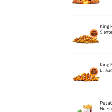
King 
Siente
King 
El lad
Patat
Nuestras pa