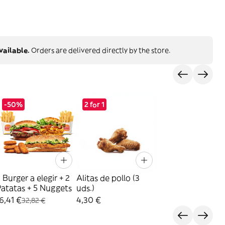
vailable.
Orders are delivered directly by the store.
-50%
2 for 1
 Burger a elegir + 2
Alitas de pollo (3
atatas + 5 Nuggets
uds.)
6,41 €
4,30 €
32,82 €