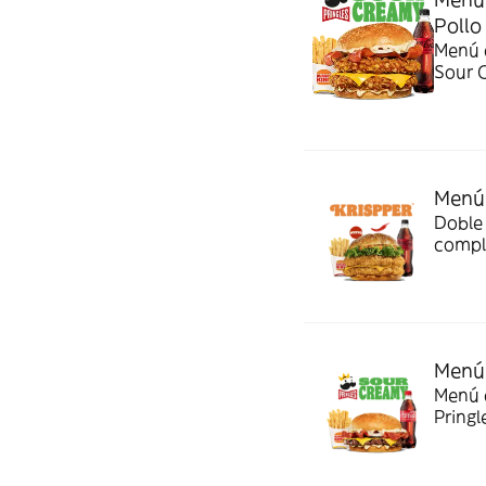
Pollo
Menú c
Sour 
Menú 
Doble 
compl
Menú 
Menú c
Pringl