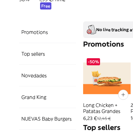
Free
No live tracking a
Promotions
Promotions
Top sellers
-50%
Novedades
Grand King
Long Chicken +
2
Patatas Grandes
P
6,23 €
1
NUEVAS Baby Burgers
12,45 €
Top sellers