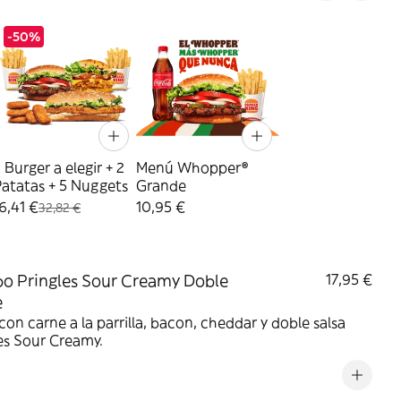
-50%
 Burger a elegir + 2
Menú Whopper®
atatas + 5 Nuggets
Grande
6,41 €
10,95 €
32,82 €
 Pringles Sour Creamy Doble
17,95 €
e
on carne a la parrilla, bacon, cheddar y doble salsa
es Sour Creamy.