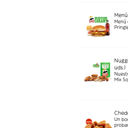
Menú 
Menú c
Pringl
Nugge
uds.)
Nuest
Mix S
Chedd
Un bo
probar