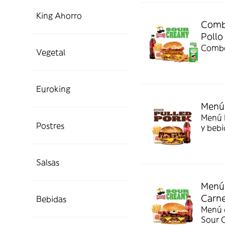
King Ahorro
Combo
Pollo
Combo
Vegetal
Euroking
Menú 
Menú P
Postres
y bebi
Salsas
Menú 
Carn
Bebidas
Menú c
Sour 