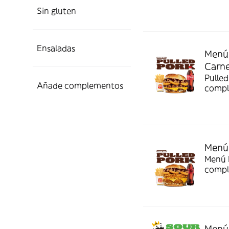
Sin gluten
Ensaladas
Menú 
Carn
Pulled
Añade complementos
compl
Menú 
Menú P
compl
Menú 