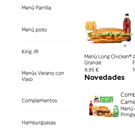
Menú Parrilla
Menú pollo
King JR
Menú Long Chicken®
2
Grande
P
9,95 €
1
Menús Verano con
Novedades
Vaso
Combo
Complementos
Carn
Menú c
Pringl
Hamburguesas