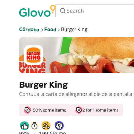
Córdoba
Food
Burger King
Burger King
Consulta la carta de alérgenos al pie de la pantalla
-50% some items
2 for 1 some items
98%
-
1,99 €
Prime