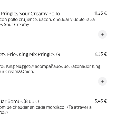
Pringles Sour Creamy Pollo
11,25 €
on pollo crujiente, bacon, cheddar y doble salsa
es Sour Creamy.
ts Fries King Mix Pringles (9
6,35 €
ros King Nuggets® acompañados del sazonador King
our Cream&Onion.
ar Bombs (8 uds.)
5,45 €
om de cheddar en cada mordisco. ¿Te atreves a
los?