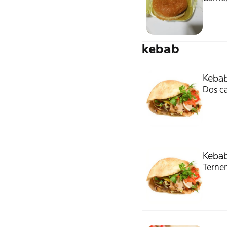
kebab
Kebab
Dos ca
Keba
Terner