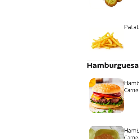
Patat
Hamburguesa
Hamb
Carne 
Hamb
Carne,