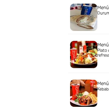
Menú
Durum,
Menú
Plato 
refres
Menú
Kebab,