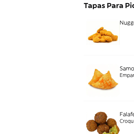
Tapas Para Pi
Nugge
Samos
Empan
Falafe
Croqu