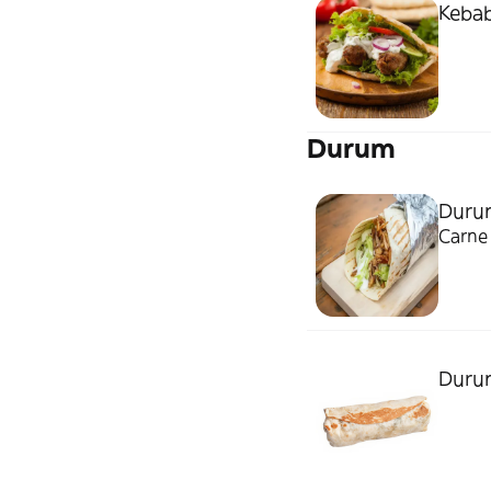
Kebab
Durum
Duru
Carne 
Duru