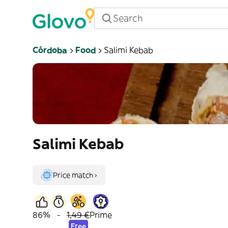
Córdoba
Food
Salimi Kebab
Salimi Kebab
Price match ›
86%
-
1,49 €
Prime
Free