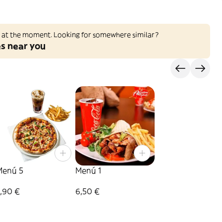
ed at the moment. Looking for somewhere similar?
es near you
Menú 5
Menú 1
,90 €
6,50 €