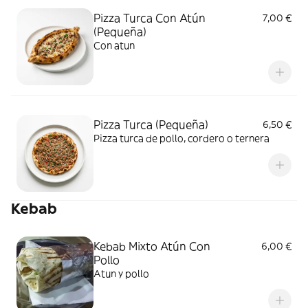
Pizza Turca Con Atún
7,00 €
(Pequeña)
Con atun
Pizza Turca (Pequeña)
6,50 €
Pizza turca de pollo, cordero o ternera
Kebab
Kebab Mixto Atún Con
6,00 €
Pollo
Atun y pollo