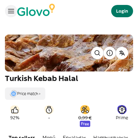
Login
Turkish Kebab Halal
Price match ›
-
92%
0,99 €
Prime
Free
Top sellers
Menú
Ensaladas
Hamburguesas
P