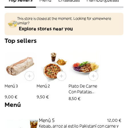
This store is closed at the moment. Looking for somewhere
similar?
Explore stores near you
Top sellers
Menú 3
Menú 2
Plato De Carne
Con Patatas
9,00 €
9,50 €
Fritas
8,50 €
Menú
Menú 5
12,00 €
Kebab, arroz al estilo Pakistaní con carne y