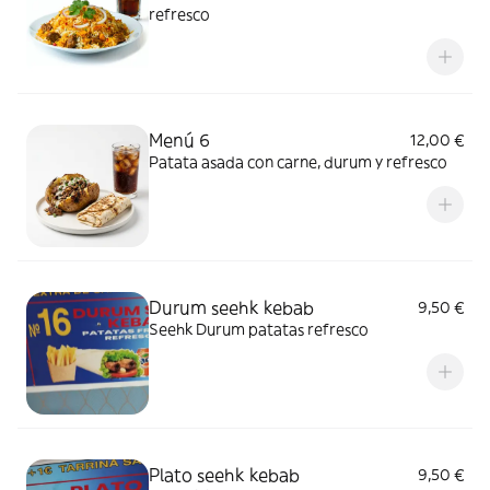
refresco
Menú 6
12,00 €
Patata asada con carne, durum y refresco
Durum seehk kebab
9,50 €
Seehk Durum patatas refresco
Plato seehk kebab
9,50 €