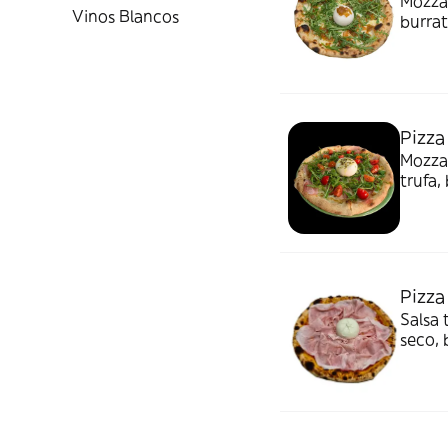
Mozzar
Vinos Blancos
burrat
Pizza
Mozzar
trufa,
Pizza
Salsa 
seco, 