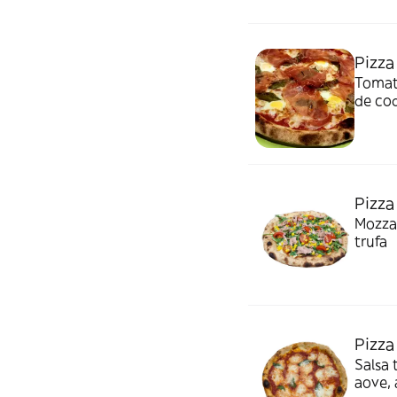
Pizza
Tomate
de co
Pizza
Mozzar
trufa
Pizza
Salsa 
aove, 