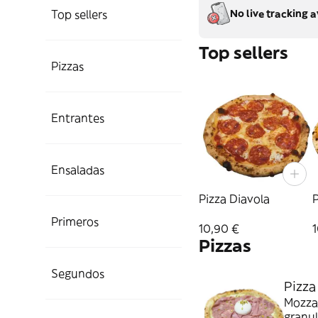
Top sellers
No live tracking a
Top sellers
Pizzas
Entrantes
Ensaladas
Pizza Diavola
P
Primeros
10,90 €
Pizzas
Segundos
Pizza
Mozzar
granu