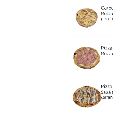
Carbo
Mozzar
pecori
Pizza
Mozzar
Pizza
Salsa 
serrano