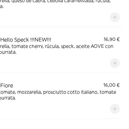
ella, queso de cabra, cebolla caramelizada, rúcula,
a.
 Hello Speck !!!NEW!!!
16,90 €
ella, tomate cherry, rúcula, speck, aceite AOVE con
 burrata.
 Fiore
16,00 €
tomate, mozzarella, prosciutto cotto italiano, tomate
burrata.