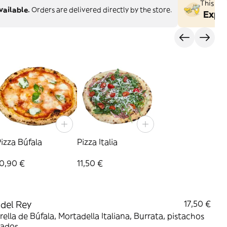
This st
vailable.
Orders are delivered directly by the store.
Explo
izza Búfala
Pizza Italia
10,90 €
11,50 €
 del Rey
17,50 €
ella de Búfala, Mortadella Italiana, Burrata, pistachos
lados