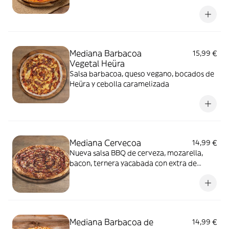
cherry
Mediana Barbacoa
15,99 €
Vegetal Heüra
Salsa barbacoa, queso vegano, bocados de
Heüra y cebolla caramelizada
Mediana Cervecoa
14,99 €
Nueva salsa BBQ de cerveza, mozarella,
bacon, ternera yacabada con extra de
salseo BBQ de cerveza
Mediana Barbacoa de
14,99 €