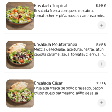
Ensalada Tropical
8,99 €
Ensalada fresca con queso de cabra,
tomate cherry, piña, nueces y aderezo miel
mostaza.
Ensalada Mediterranea
8,99 €
Mezcla de lechugas, aceitunas negras, atún,
cebolla caramelizada, tomates cherry, aliño
de aceite y vinagre y porción de masa
crocante.
Ensalada César
8,99 €
Ensalada fresca de pollo braseado, bacon
crispy, queso parmesano, aliño de salsa
césar y porción de masa crocante.