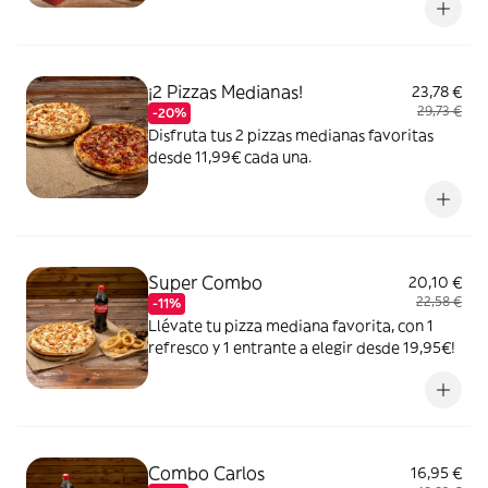
¡2 Pizzas Medianas!
23,78 €
29,73 €
-20%
Disfruta tus 2 pizzas medianas favoritas
desde 11,99€ cada una.
Super Combo
20,10 €
22,58 €
-11%
Llévate tu pizza mediana favorita, con 1
refresco y 1 entrante a elegir desde 19,95€!
Combo Carlos
16,95 €