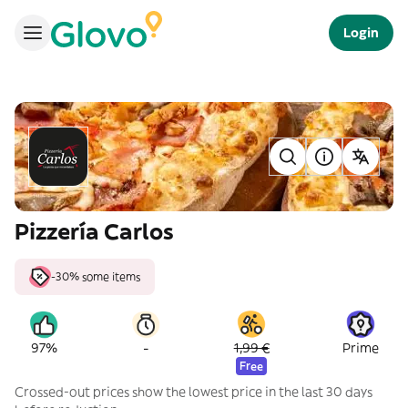
Login
Pizzería Carlos
-30% some items
-
97%
1,99 €
Prime
Free
Crossed-out prices show the lowest price in the last 30 days