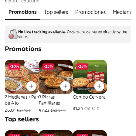
before reduction
Promotions
Top sellers
Promociones
Mediana
No live tracking available.
Orders are delivered directly by the
store.
Promotions
-30%
-25%
-25%
2 Medianas + Pan
3 Pizzas
Combo Cerveza
de Ajo
Familiares
31,24 €
41,65 €
26,01 €
47,23 €
37,15 €
62,97 €
Top sellers