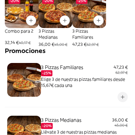
-20%
-20%
-25%
Combo para 2
3 Pizzas
3 Pizzas
Medianas
Familiares
32,14 €
40,17 €
36,00 €
47,23 €
45,00 €
62,97 €
Promociones
3 Pizzas Familiares
47,23 €
62,97 €
-25%
Elige 3 de nuestras pizzas familiares desde
15,67€ cada una
3 Pizzas Medianas
36,00 €
45,00 €
-20%
Llévate 3 de nuestras pizzas medianas