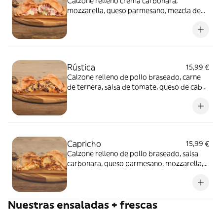
Calzone relleno crema carbonara,
mozzarella, queso parmesano, mezcla de
quesos suaves y jamon york.
Rústica
15,99 €
Calzone relleno de pollo braseado, carne
de ternera, salsa de tomate, queso de cabra
y orégano.
Capricho
15,99 €
Calzone relleno de pollo braseado, salsa
carbonara, queso parmesano, mozzarella,
nueces, queso de cabra y cebolla
caramelizada.
Nuestras ensaladas + frescas