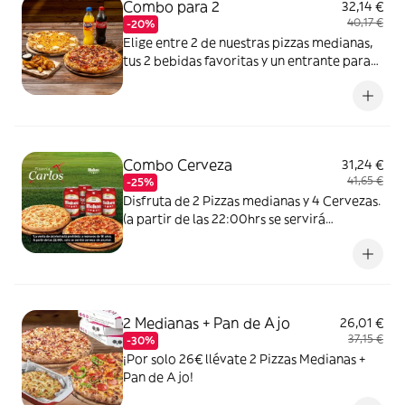
Combo para 2
32,14 €
40,17 €
-20%
Elige entre 2 de nuestras pizzas medianas,
tus 2 bebidas favoritas y un entrante para
vivir tu mejor Momento Carlos
Combo Cerveza
31,24 €
41,65 €
-25%
Disfruta de 2 Pizzas medianas y 4 Cervezas.
(a partir de las 22:00hrs se servirá
unicamente cervezas sin alcohol.).
2 Medianas + Pan de Ajo
26,01 €
37,15 €
-30%
¡Por solo 26€ llévate 2 Pizzas Medianas +
Pan de Ajo!