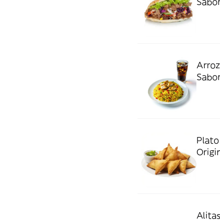
Sabor
Arroz
Sabor
Plato
Origi
Alita