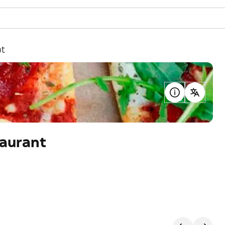
nt
taurant