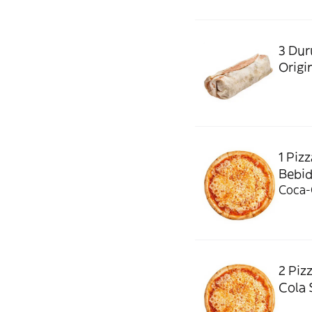
3 Dur
Origin
1 Piz
Bebida
Coca-C
2 Piz
Cola 