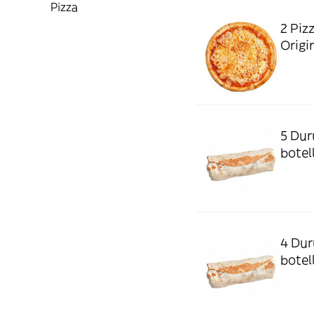
Pizza
2 Piz
Origin
5 Dur
botell
4 Dur
botel