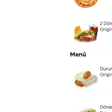
2 Dön
Origin
Menú
Durum
Origi
Döner