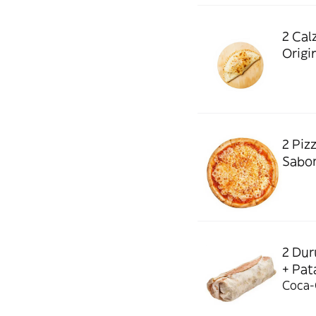
2 Cal
Origin
2 Piz
Sabor
2 Dur
+ Pata
Coca-C