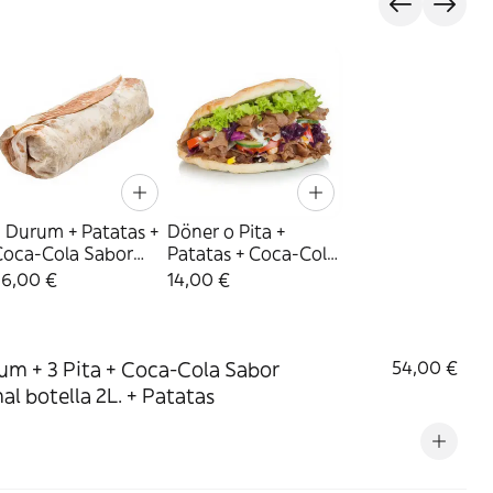
 Durum + Patatas +
Döner o Pita +
Coca-Cola Sabor
Patatas + Coca-Cola
riginal botella 2L.
Sabor Original lata
36,00 €
14,00 €
330ml.
um + 3 Pita + Coca-Cola Sabor
54,00 €
nal botella 2L. + Patatas