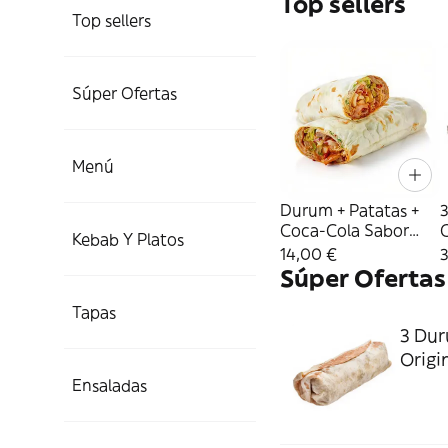
Top sellers
Top sellers
Súper Ofertas
Menú
Durum + Patatas +
3
Coca-Cola Sabor
Kebab Y Platos
Original lata 330ml.
O
14,00 €
Súper Ofertas
Tapas
3 Dur
Origi
Ensaladas