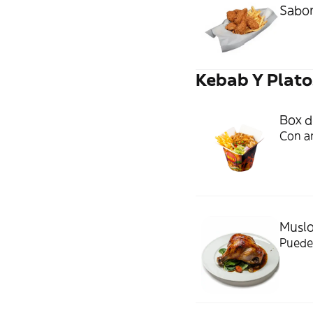
Sabor
Kebab Y Plato
Box d
Con ar
Muslo
Puedes