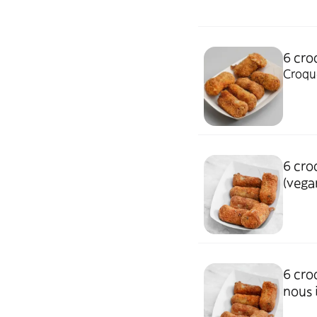
6 cro
Croque
6 cro
(vega
6 cro
nous 