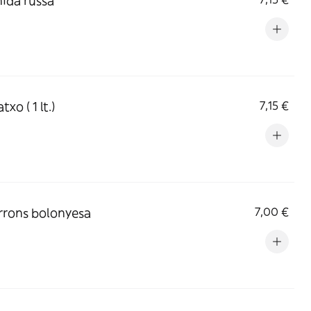
ida russa
xo ( 1 lt.)
7,15 €
rons bolonyesa
7,00 €