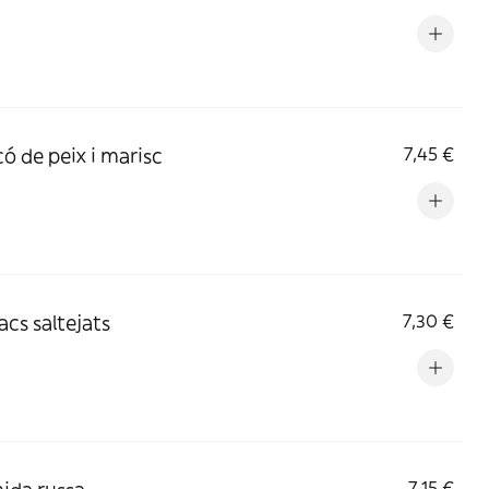
có de peix i marisc
7,45 €
acs saltejats
7,30 €
7,15 €