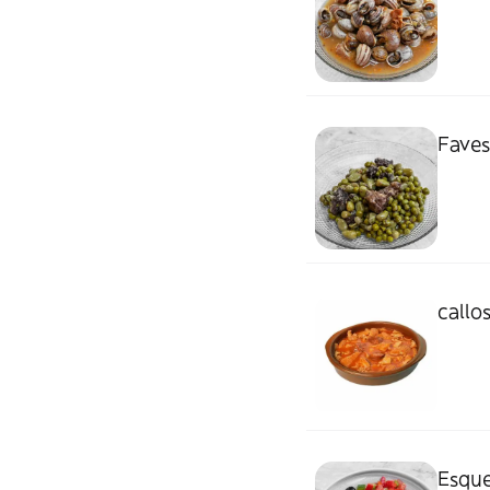
Faves
callo
Esque