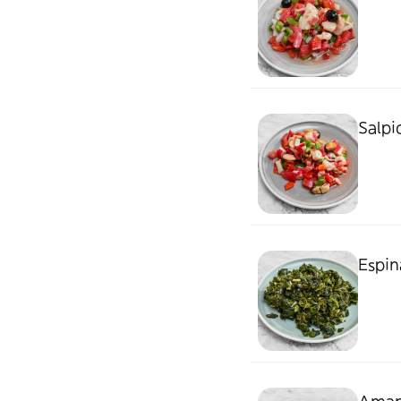
Salpi
Espin