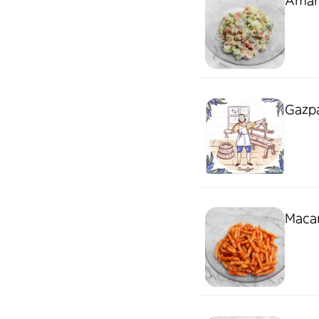
Aman
Gazpat
Macar