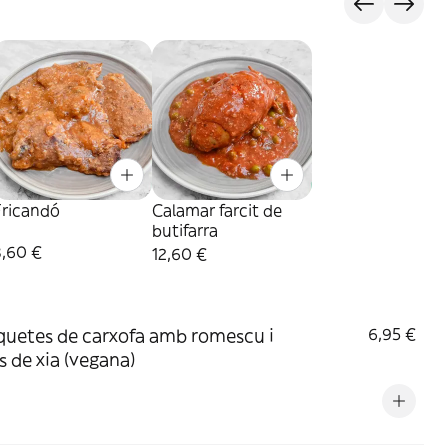
Fricandó
Calamar farcit de
butifarra
8,60 €
12,60 €
quetes de carxofa amb romescu i
6,95 €
s de xia (vegana)