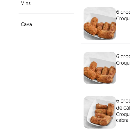
Vins
6 cro
Croque
Cava
6 cro
Croque
6 cro
de ca
Croque
cabra