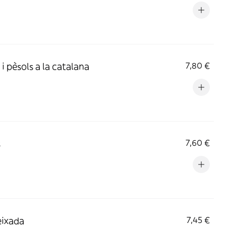
 i pèsols a la catalana
7,80 €
s
7,60 €
ixada
7,45 €