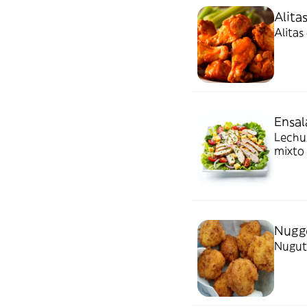
Alitas
Alitas
Ensal
Lechug
mixto
Nugge
Nugut