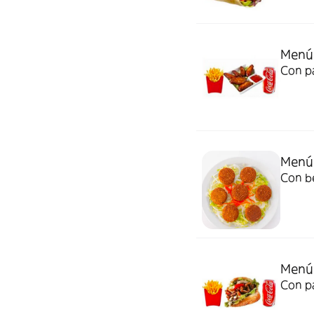
Menú 
Con pa
Menú 
Con be
Menú
Con pa