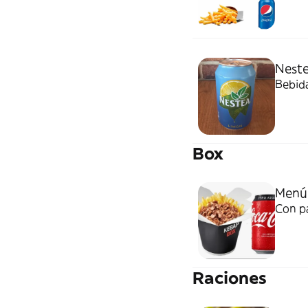
Nest
Bebid
Box
Menú
Con pa
Raciones