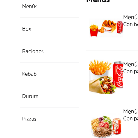
Menús
Menú 
Con be
Box
Raciones
Menú 
Con pa
Kebab
Durum
Menú 
Con pa
Pizzas