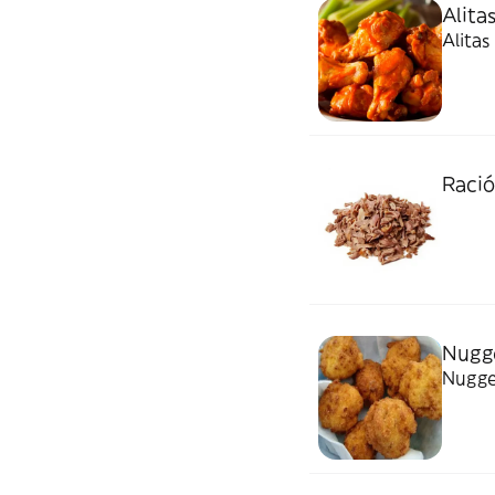
Alitas
Alitas
Ració
Nugge
Nugget