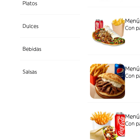
Platos
Menú
Dulces
Con pa
Bebidas
Menú 
Salsas
Con pa
Menú
Con pa