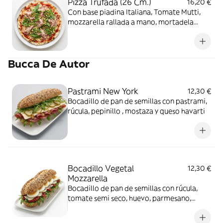
Pizza Trufada (26 Cm.)
16,20 €
Con base piadina Italiana, Tomate Mutti,
mozzarella rallada a mano, mortadela
trufada de Bolonia, pistacho y rúcula
Bucca De Autor
Pastrami New York
12,30 €
Bocadillo de pan de semillas con pastrami,
rúcula, pepinillo , mostaza y queso havarti
Bocadillo Vegetal
12,30 €
Mozzarella
Bocadillo de pan de semillas con rúcula,
tomate semi seco, huevo, parmesano,
mozzarella y salsa blanca