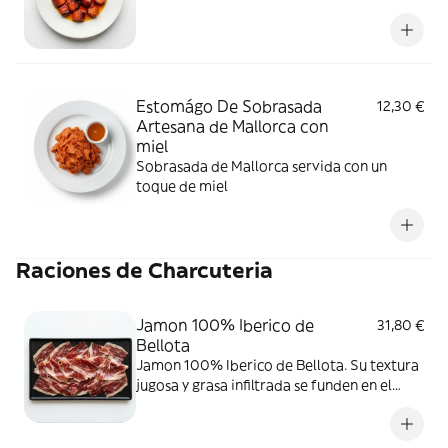
Estomágo De Sobrasada
12,30 €
Artesana de Mallorca con
miel
Sobrasada de Mallorca servida con un
toque de miel
Raciones de Charcuteria
Jamon 100% Iberico de
31,80 €
Bellota
Jamon 100% Iberico de Bellota. Su textura
jugosa y grasa infiltrada se funden en el
paladar, ofreciendo una experiencia única.
Ideal para los amantes del ibérico más
exclusivo