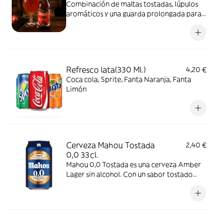
Combinación de maltas tostadas, lúpulos
aromáticos y una guarda prolongada para
crear un sabor y roma con carácter único.
Elaborada con agua de manantial, un
coupage de maltas Pilsen y tostadas y
lúpulos de las variedades Nugget y
Hallertau.Cerveza con aromas a malta
Refresco lata(330 Ml.)
4,20 €
tostada y con suaves notas a caramelo.
Coca cola, Sprite, Fanta Naranja, Fanta
Limón
Cerveza Mahou Tostada
2,40 €
0,0 33cl.
Mahou 0,0 Tostada es una cerveza Amber
Lager sin alcohol. Con un sabor tostado
hará las delicias de los paladares más
exigentes.