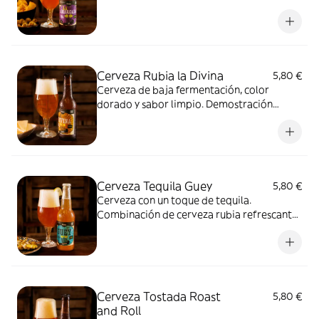
sabor fresco y sin carbónico añadido. La
hacen única, de sabor fresco, delicada y
aromática.
Cerveza Rubia la Divina
5,80 €
Cerveza de baja fermentación, color
dorado y sabor limpio. Demostración
magistral de la artesanía, su proceso de
elaboracion supera los 60 días en el que
utilizamos las mejores materia primas.
Cerveza Tequila Guey
5,80 €
Cerveza con un toque de tequila.
Combinación de cerveza rubia refrescante
y ligera con un punto cítrico para conseguir
la mezcla perfecta. Una receta mexicana de
sorprendente frescura.
Cerveza Tostada Roast
5,80 €
and Roll