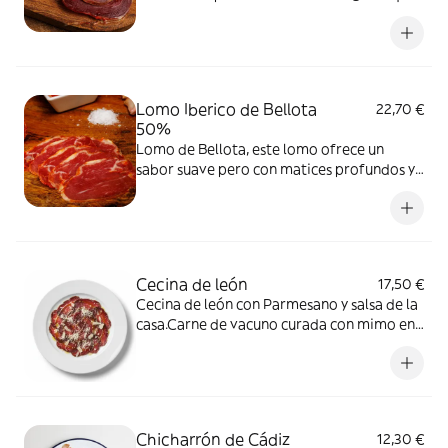
le otorga una jugosidad y sabor
excepcionales. La pieza más exclusiva de la
charcutería ibérica,
Lomo Iberico de Bellota
22,70 €
50%
Lomo de Bellota, este lomo ofrece un
sabor suave pero con matices profundos y
una textura jugosa.
Cecina de león
17,50 €
Cecina de león con Parmesano y salsa de la
casa.Carne de vacuno curada con mimo en
León, con un sabor profundo, suave y con
un toque ahumado que la hace única.
Chicharrón de Cádiz
12,30 €