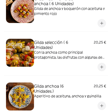
anchoa ( 6 Unidades)
Gilda de anchoa y boquerón con aceituna y
pimiento rojo
Gilda selección ( 6
20,25 €
Unidades)
Con la anchoa como principal
protagonista, las disfrutas con algunas de
sus variedades, 2 Gildas de Anchoa, 2
Gildas Riojana con queso y anchoa y 2
Gildas matrimonio de anchoa
Gilda anchoa (6
20,25 €
Unidades.)
Aperitivo de aceituna, anchoa y guindilla