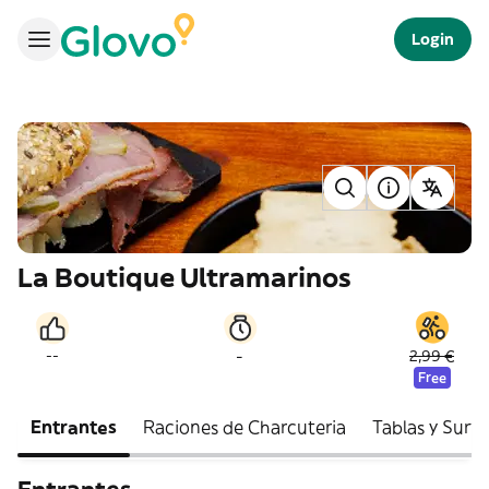
Login
La Boutique Ultramarinos
-
--
2,99 €
Free
Entrantes
Raciones de Charcuteria
Tablas y Surti