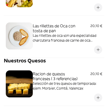
Las rillettes de Oca con
20,10 €
tosta de pan
Las rillettes de oca son una especialidad
charcutera francesa de carne de oca
cocinada lentamente en su propia grasa
hasta quedar muy tierna, desmechada y
mezclada en una pasta untuosa
Nuestros Quesos
Racion de quesos
20,10 €
franceses ( 3 referencias)
Selección de tres quesos de temporada:
ejem. Morbier, Comté, Valencay.