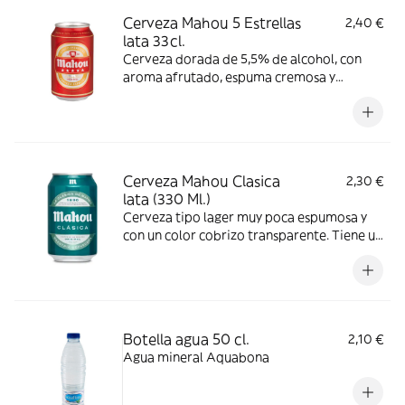
Cerveza Mahou 5 Estrellas
2,40 €
lata 33cl.
Cerveza dorada de 5,5% de alcohol, con
aroma afrutado, espuma cremosa y
consistente y ligero amargor. Se
recomienda consumir entre 4º y 6º C.
Cerveza Mahou Clasica
2,30 €
lata (330 Ml.)
Cerveza tipo lager muy poca espumosa y
con un color cobrizo transparente. Tiene un
contenido alto de lúpulo y desprende un
olor fresco, lo que, además de estar
indicada para servir lo más fria posible, la
hace especialmente apetitosa para
tomarla en dias de mucho calor. con un 4,6
Botella agua 50 cl.
2,10 €
% de Alcohol
Agua mineral Aquabona