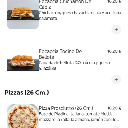
Focaccia Chicharrón De
16,20 €
Cádiz
Chicharrón, queso havarti, rúcula y aceituna
Kalamata
Focaccia Tocino De
16,20 €
Bellota
Papada de bellota D.O., rúcula y queso
Idiazábal
Pizzas (26 Cm.)
Pizza Prosciutto (26 Cm.)
16,20 €
Base de Piadina Italiana, tomate Mutti,
mozzarella rallada a mano, jamón cocido
natural y orégano.