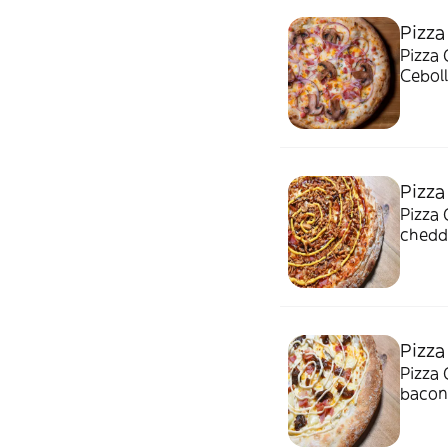
Pizza
Pizza 
Cebol
Pizza
Pizza 
chedda
Pizza
Pizza 
bacon,