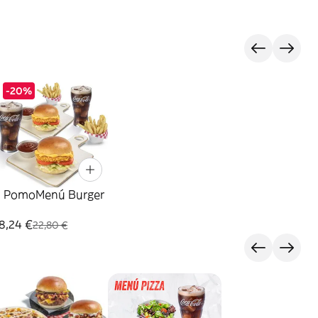
-20%
2 PomoMenú Burger
8,24 €
22,80 €