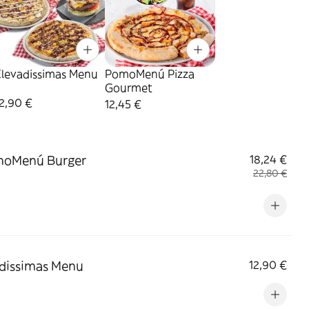
Elevadissimas Menu
PomoMenú Pizza
Gourmet
2,90 €
12,45 €
moMenú Burger
18,24 €
22,80 €
dissimas Menu
12,90 €