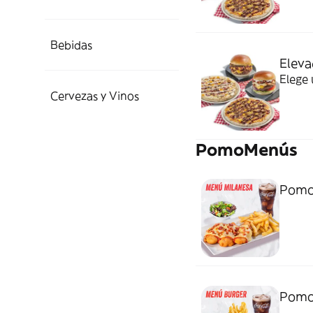
Bebidas
Eleva
Elege 
Cervezas y Vinos
PomoMenús
Pomo
Pomo