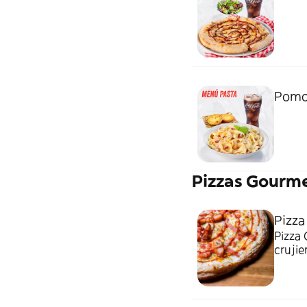
Pomo
Pizzas Gourm
Pizza
Pizza 
crujie