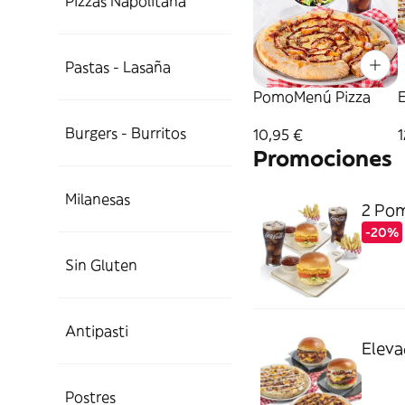
Pizzas Napolitana
Pastas - Lasaña
PomoMenú Pizza
Burgers - Burritos
10,95 €
1
Promociones
Milanesas
2 Po
-20%
Sin Gluten
Antipasti
Eleva
Postres