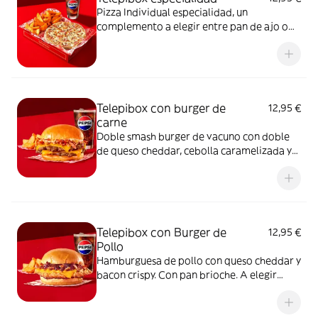
Pizza Individual especialidad, un
complemento a elegir entre pan de ajo o
patatas gajo y una bebida de 50 cl
Telepibox con burger de
12,95 €
carne
Doble smash burger de vacuno con doble
de queso cheddar, cebolla caramelizada y
bacon crispy. Con pan brioche. A elegir
entre salsa barbacoa o salsa burger.
Acompañada de una ración de patatas gajo
y una bebida de 50 cl
Telepibox con Burger de
12,95 €
Pollo
Hamburguesa de pollo con queso cheddar y
bacon crispy. Con pan brioche. A elegir
entre salsa barbacoa o salsa burger.
Acompañada de una ración de patatas gajo
y una bebida de 50 cl