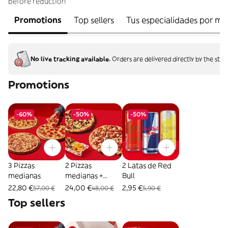
before reduction
Promotions
Top sellers
Tus especialidades por m
No live tracking available.
Orders are delivered directly by the stor
Promotions
-60%
-50%
-50%
3 Pizzas
2 Pizzas
2 Latas de Red
medianas
medianas +
Bull
Combo Mix
22,80 €
24,00 €
2,95 €
57,00 €
48,00 €
5,90 €
Top sellers