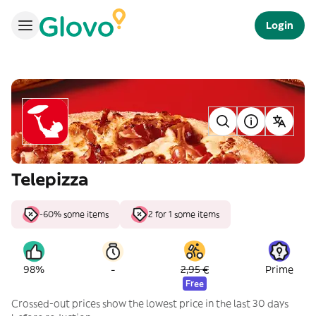
Login
Telepizza
-60% some items
2 for 1 some items
-
98%
2,95 €
Prime
Free
Crossed-out prices show the lowest price in the last 30 days