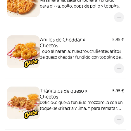
Masa naranja, salsa carbonara, fundido
para pizza, pollo, pops de pollo y topping
de Cheetos. Advertencia: ¡te dejará huella!
Anillos de Cheddar x
5,95 €
Cheetos
Todo al naranja: nuestros crujientes aritos
de queso cheddar fundido con topping de
Cheetos acompañados de nuestra salsa
Quesabrosa.
Triángulos de queso x
5,95 €
Cheetos
Delicioso queso fundido mozzarella con un
toque de sriracha y lima. Y para rematar:
muuucho topping de Cheetos
acompañados de nuestra salsa Quesabrosa.