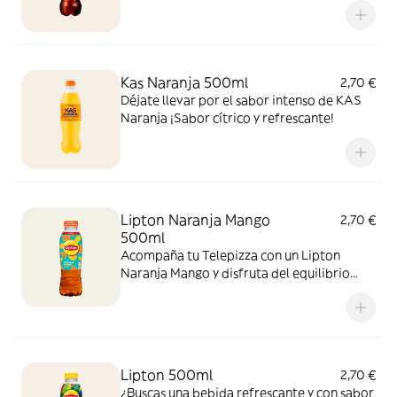
sabor!
Kas Naranja 500ml
2,70 €
Déjate llevar por el sabor intenso de KAS
Naranja ¡Sabor cítrico y refrescante!
Lipton Naranja Mango
2,70 €
500ml
Acompaña tu Telepizza con un Lipton
Naranja Mango y disfruta del equilibrio
perfecto entre el cítrico de la naranja y el
toque tropical del mango. ¡El sabor
refrescante del verano!
Lipton 500ml
2,70 €
¿Buscas una bebida refrescante y con sabor