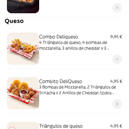
queso fundido en polvo.
Queso
Combo Deliqueso
9,95 €
4 Triángulos de queso, 4 bombas de
mozzarella, 3 anillos de cheddar y 3
crujientes de queso ¿Por qué probar solo
uno cuando puedes probarlos todos
juntos?
Combito DeliQueso
4,95 €
3 Bombas de Mozzarella, 2 Triángulos de
Sriracha y 2 Anillos de Cheddar, todos
juntos. ¿Por qué probar solo uno cuando
puedes probarlos todos?
Triángulos de queso
4,95 €