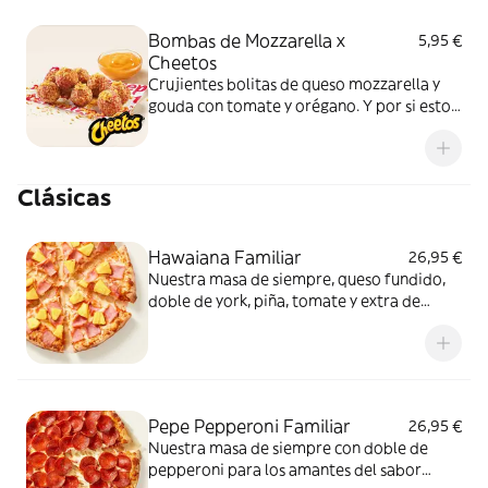
Bombas de Mozzarella x
5,95 €
Cheetos
Crujientes bolitas de queso mozzarella y
gouda con tomate y orégano. Y por si esto
no fuera suficientemente bueno: topping
de Cheetos acompañado de nuestra salsa
Quesabrosa.
Clásicas
Hawaiana Familiar
26,95 €
Nuestra masa de siempre, queso fundido,
doble de york, piña, tomate y extra de
fundido para pizza. Dulce, salada… y
siempre deliciosa.
Pepe Pepperoni Familiar
26,95 €
Nuestra masa de siempre con doble de
pepperoni para los amantes del sabor