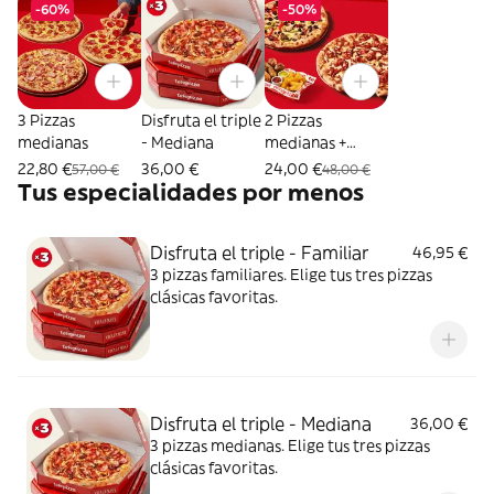
-60%
-50%
3 Pizzas
Disfruta el triple
2 Pizzas
medianas
- Mediana
medianas +
Combo Mix
22,80 €
36,00 €
24,00 €
57,00 €
48,00 €
Tus especialidades por menos
Disfruta el triple - Familiar
46,95 €
3 pizzas familiares. Elige tus tres pizzas
clásicas favoritas.
Disfruta el triple - Mediana
36,00 €
3 pizzas medianas. Elige tus tres pizzas
clásicas favoritas.