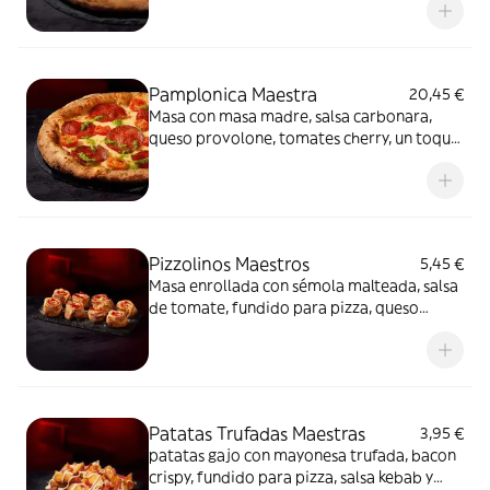
mayonesa trufada y flores secas.
Pamplonica Maestra
20,45 €
Masa con masa madre, salsa carbonara,
queso provolone, tomates cherry, un toque
de pesto y chorizo de Pamplona.
Pizzolinos Maestros
5,45 €
Masa enrollada con sémola malteada, salsa
de tomate, fundido para pizza, queso
fundido en polvo y chorizo de Pamplona.
Patatas Trufadas Maestras
3,95 €
patatas gajo con mayonesa trufada, bacon
crispy, fundido para pizza, salsa kebab y