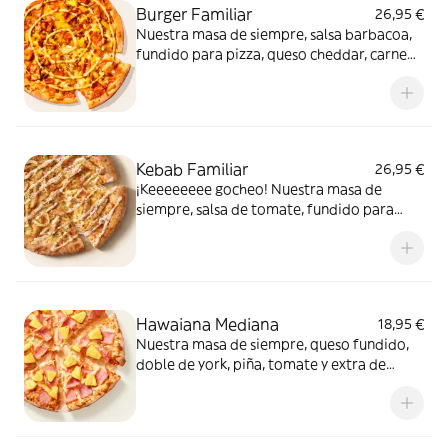
Burger Familiar
26,95 €
Nuestra masa de siempre, salsa barbacoa,
fundido para pizza, queso cheddar, carne
de vacuno, bacon, salsa para Burger Heinz.
Kebab Familiar
26,95 €
¡Keeeeeeee gocheo! Nuestra masa de
siempre, salsa de tomate, fundido para
pizza, pollo marinado, cebolla, especias
kebab, orégano y salsa kebab.
Hawaiana Mediana
18,95 €
Nuestra masa de siempre, queso fundido,
doble de york, piña, tomate y extra de
fundido para pizza. Dulce, salada… y
siempre deliciosa.