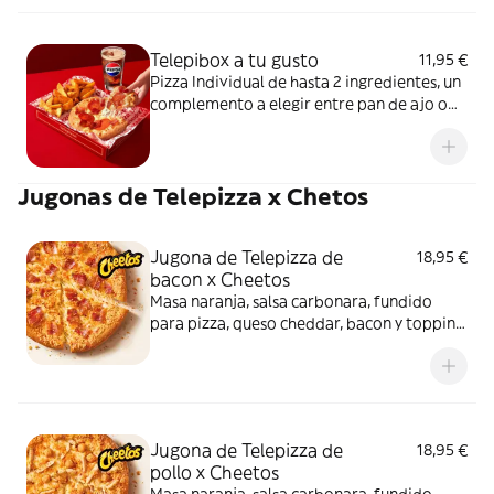
Telepibox a tu gusto
11,95 €
Pizza Individual de hasta 2 ingredientes, un
complemento a elegir entre pan de ajo o
patatas gajo y una bebida de 50 cl
Jugonas de Telepizza x Chetos
Jugona de Telepizza de
18,95 €
bacon x Cheetos
Masa naranja, salsa carbonara, fundido
para pizza, queso cheddar, bacon y topping
de Cheetos. Sí, has leído bien: Cheetos.
Jugona de Telepizza de
18,95 €
pollo x Cheetos