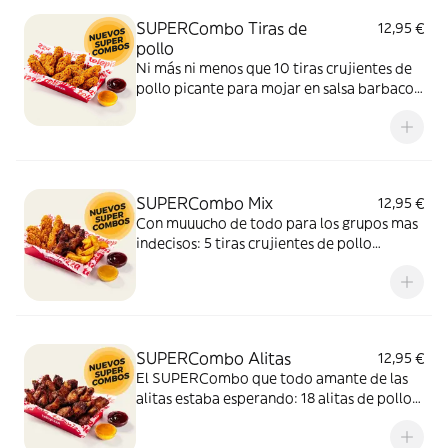
SUPERCombo Tiras de
12,95 €
pollo
Ni más ni menos que 10 tiras crujientes de
pollo picante para mojar en salsa barbacoa
y miel y mostaza. Un SUPERCombo lleno
de solomillos de pollo, tiernos y sabrosos,
para compartir con tus amigos y que nadie
se quede con hambre.
SUPERCombo Mix
12,95 €
Con muuucho de todo para los grupos mas
indecisos: 5 tiras crujientes de pollo
picante, 6 alitas de pollo y patatas gajo
acompañadas con salsa barbacoa y miel y
mostaza. El SUPERCombo para compartir
y no quedarse con ganas de nada.
SUPERCombo Alitas
12,95 €
El SUPERCombo que todo amante de las
alitas estaba esperando: 18 alitas de pollo
acompañadas con salsa barbacoa y miel y
mostaza. Para compartir ¡y repetir!