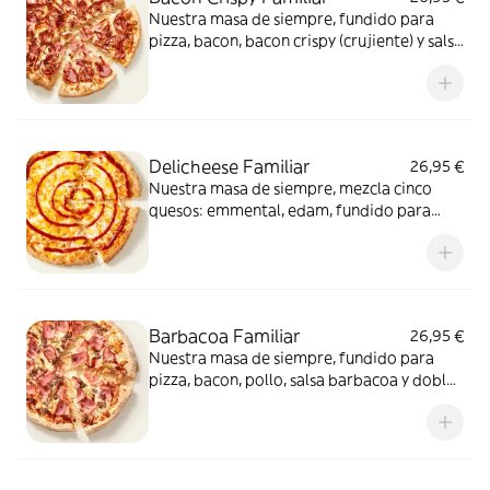
Nuestra masa de siempre, fundido para
pizza, bacon, bacon crispy (crujiente) y salsa
barbacoa para el toque perfecto. ¡Ñam!
Delicheese Familiar
26,95 €
Nuestra masa de siempre, mezcla cinco
quesos: emmental, edam, fundido para
pizza, provolone, cheddar, tomate
confitado y orégano. El festival de queso
que siempre soñaste.
Barbacoa Familiar
26,95 €
Nuestra masa de siempre, fundido para
pizza, bacon, pollo, salsa barbacoa y doble
de carne de vacuno. Clásica y legendaria.
Como solo Telepizza sabe hacerla.