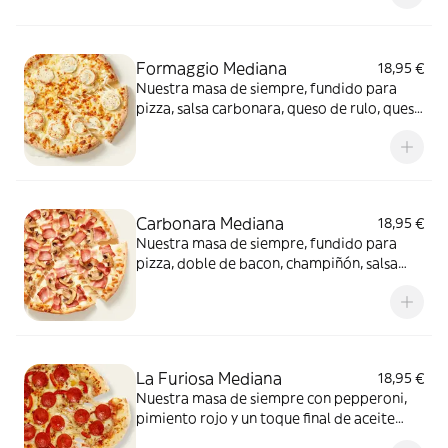
conquista a todos.
Formaggio Mediana
18,95 €
Nuestra masa de siempre, fundido para
pizza, salsa carbonara, queso de rulo, queso
provolone y mezcla de 5 quesos gourmet:
cheddar, gouda, emmental , mozzarella y
havarty. Para quienes saben que nunca hay
demasiado queso.
Carbonara Mediana
18,95 €
Nuestra masa de siempre, fundido para
pizza, doble de bacon, champiñón, salsa
carbonara y extra de fundido para pizza.
¡Un clásico irresistible!
La Furiosa Mediana
18,95 €
Nuestra masa de siempre con pepperoni,
pimiento rojo y un toque final de aceite
picante. Solo para valientes.