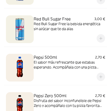
Red Bull Sugar Free
3,00 €
Red Bull Sugar Free la bebida energética
sin azúcar que te da alas
Pepsi 500ml
2,70 €
El sabor más refrescante que estabas
esperando. Acompáñala con una pizza
recién salida del horno y vive la experiencia
con esta combinación perfecta, ¡para
disfrutar cualquier momento!
Pepsi Zero 500ml
2,70 €
Disfruta del sabor inconfundible de Pepsi
Zero y acompáñalo con tu pizza favorita
recién horneada. ¡Zero azúcar y máximo