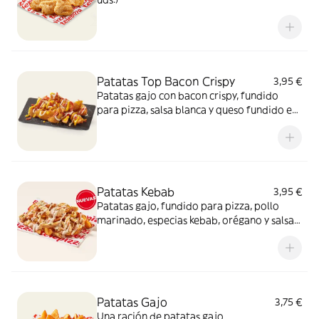
Patatas Top Bacon Crispy
3,95 €
Patatas gajo con bacon crispy, fundido
para pizza, salsa blanca y queso fundido en
polvo.​
Patatas Kebab
3,95 €
Patatas gajo, fundido para pizza, pollo
marinado, especias kebab, orégano y salsa
kebab. ¡Keeeeeeee gocheo!
Patatas Gajo
3,75 €
Una ración de patatas gajo