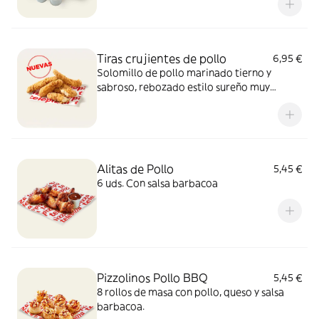
Tiras crujientes de pollo
6,95 €
Solomillo de pollo marinado tierno y
sabroso, rebozado estilo sureño muy
crujiente y un toque picante de pimienta.
Sí, el paraíso existe.
Alitas de Pollo
5,45 €
6 uds. Con salsa barbacoa
Pizzolinos Pollo BBQ
5,45 €
8 rollos de masa con pollo, queso y salsa
barbacoa.