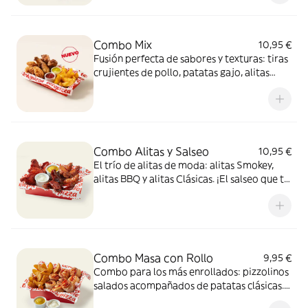
Combo Mix
10,95 €
Fusión perfecta de sabores y texturas: tiras
crujientes de pollo, patatas gajo, alitas
crujientes y dos salsas de 35g para mojar,
una mezcla 100% adictiva.
Combo Alitas y Salseo
10,95 €
El trío de alitas de moda: alitas Smokey,
alitas BBQ y alitas Clásicas. ¡El salseo que tu
cuerpo necesita!
Combo Masa con Rollo
9,95 €
Combo para los más enrollados: pizzolinos
salados acompañados de patatas clásicas.
Incluye 2 salsas de 35g para mojar.