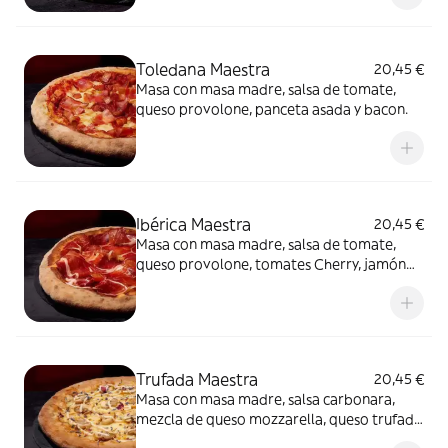
Toledana Maestra
20,45 €
Masa con masa madre, salsa de tomate,
queso provolone, panceta asada y bacon.
Ibérica Maestra
20,45 €
Masa con masa madre, salsa de tomate,
queso provolone, tomates Cherry, jamón
de cebo 50% raza ibérica y AOVE.
Trufada Maestra
20,45 €
Masa con masa madre, salsa carbonara,
mezcla de queso mozzarella, queso trufado
y queso provolone, champiñones,