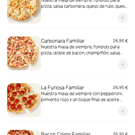
Nuestra masa de siempre, fundido para
pizza, salsa carbonara, queso de rulo, queso
provolone y mezcla de 5 quesos gourmet:
cheddar, gouda, emmental , mozzarella y
havarty. Para quienes saben que nunca hay
demasiado queso.
Carbonara Familiar
26,95 €
Nuestra masa de siempre, fundido para
pizza, doble de bacon, champiñón, salsa
carbonara y extra de fundido para pizza.
¡Un clásico irresistible!
La Furiosa Familiar
26,95 €
Nuestra masa de siempre con pepperoni,
pimiento rojo y un toque final de aceite
picante. Solo para valientes.
Bacon Crispy Familiar
26,95 €