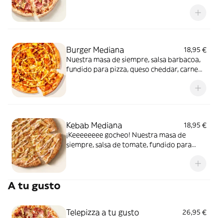
de carne de vacuno. Clásica y legendaria.
Como solo Telepizza sabe hacerla.
Burger Mediana
18,95 €
Nuestra masa de siempre, salsa barbacoa,
fundido para pizza, queso cheddar, carne
de vacuno, bacon, salsa para Burger Heinz.
Kebab Mediana
18,95 €
¡Keeeeeeee gocheo! Nuestra masa de
siempre, salsa de tomate, fundido para
pizza, pollo marinado, cebolla, especias
kebab, orégano y salsa kebab.
A tu gusto
Telepizza a tu gusto
26,95 €