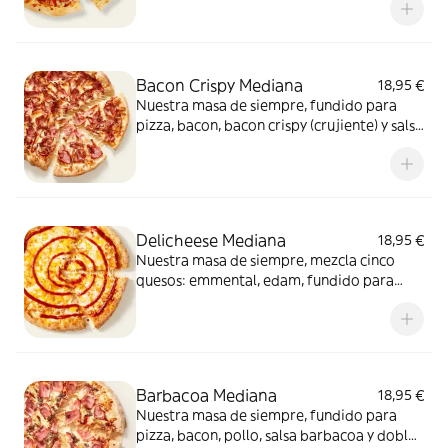
Bacon Crispy Mediana
18,95 €
Nuestra masa de siempre, fundido para
pizza, bacon, bacon crispy (crujiente) y salsa
barbacoa para el toque perfecto. ¡Ñam!
Delicheese Mediana
18,95 €
Nuestra masa de siempre, mezcla cinco
quesos: emmental, edam, fundido para
pizza, provolone, cheddar, tomate
confitado y orégano. El festival de queso
que siempre soñaste.
Barbacoa Mediana
18,95 €
Nuestra masa de siempre, fundido para
pizza, bacon, pollo, salsa barbacoa y doble