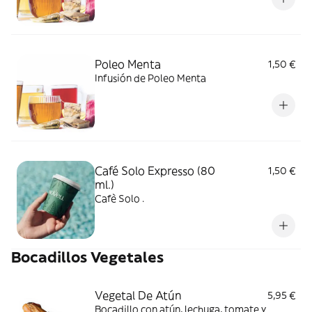
Poleo Menta
1,50 €
Infusión de Poleo Menta
Café Solo Expresso (80
1,50 €
ml.)
Cafè Solo .
Bocadillos Vegetales
Vegetal De Atún
5,95 €
Bocadillo con atún, lechuga, tomate y