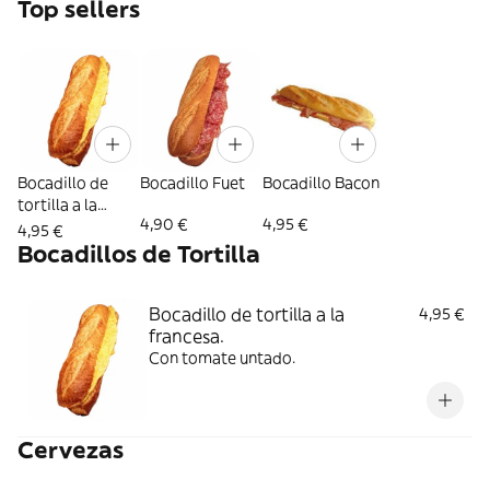
Top sellers
Bocadillo de
Bocadillo Fuet
Bocadillo Bacon
tortilla a la
4,90 €
4,95 €
francesa.
4,95 €
Bocadillos de Tortilla
Bocadillo de tortilla a la
4,95 €
francesa.
Con tomate untado.
Cervezas