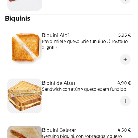
Biquinis
Biquini Alpí
5,95 €
Pavo, miel y queso brie fundido . ( Tostado
al grill )
Biqini de Atún
4,90 €
Sandwich con atún y queso edam fundido
Biquini Balerar
4,50 €
Genuino biquini, con sobrasada y queso