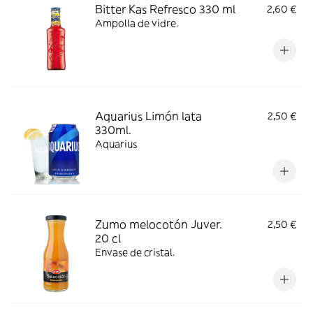
Bitter Kas Refresco 330 ml
2,60 €
Ampolla de vidre.
Aquarius Limón lata
2,50 €
330ml.
Aquarius
Zumo melocotón Juver.
2,50 €
20 cl
Envase de cristal.