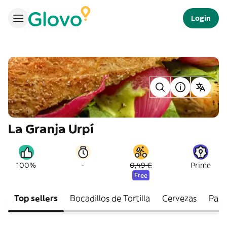
Login
La Granja Urpí
-
100%
0,49 €
Prime
Free
Top sellers
Bocadillos de Tortilla
Cervezas
Past