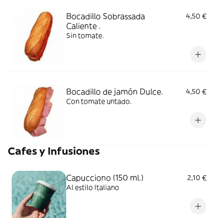
Bocadillo Sobrassada
4,50 €
Caliente .
Sin tomate.
Bocadillo de jamón Dulce.
4,50 €
Con tomate untado.
Cafes y Infusiones
Capucciono (150 ml.)
2,10 €
Al estilo Italiano