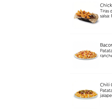
Chick
Tiras 
salsa:
Bacon
Patata
ranche
Chili
Patata
jalape
cilant