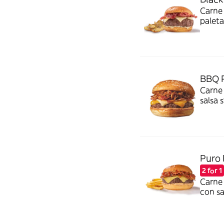
Carne
paleta
*60% 
BBQ R
Carne 
salsa
y sals
Puro
2 for 1
Carne
con s
estilo