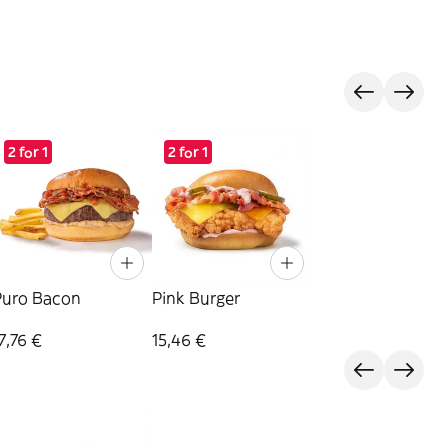
2 for 1
2 for 1
Puro Bacon
Pink Burger
7,76 €
15,46 €