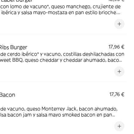
 con lomo de vacuno*, queso manchego, crujiente de
 ibérica y salsa mayo-mostaza en pan estilo brioche.
de lomo de vacuno.
ibs Burger
17,96 €
de cerdo ibérico* y vacuno, costillas deshilachadas con
 sweet BBQ, queso cheddar y cheddar ahumado, bacon
a especial FH en pan clásico. *60% cerdo ibérico.
 Bacon
17,76 €
 de vacuno, queso Monterrey Jack, bacon ahumado,
alsa bacon jam y salsa mayo smoked bacon en pan
 brioche.