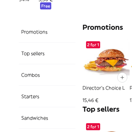
Free
Promotions
Promotions
2 for 1
Top sellers
Combos
Director's Choice L
Starters
15,46 €
1
Top sellers
Sandwiches
2 for 1