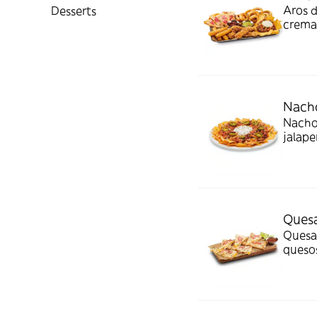
Aros d
Desserts
crema 
queso
salsa
Nach
Nachos
jalape
Quesa
Quesad
quesos
cilant