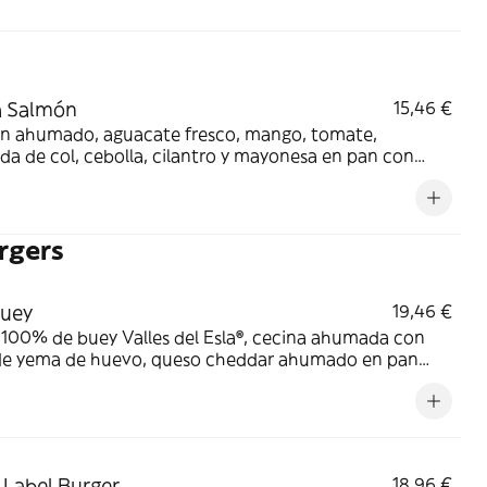
a Salmón
15,46 €
n ahumado, aguacate fresco, mango, tomate,
da de col, cebolla, cilantro y mayonesa en pan con
as. Los productos de la pesca crudos han sido
mente congelados a Tª < de -20ºC, mínimo 24 horas.
rgers
Buey
19,46 €
100% de buey Valles del Esla®, cecina ahumada con
 de yema de huevo, queso cheddar ahumado en pan
 brioche.
 Label Burger
18,96 €