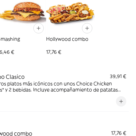
Smashing
Hollywood combo
6,46 €
17,76 €
o Clasico
39,91 €
ros platos más icónicos con unos Choice Chicken
s* y 2 bebidas. Incluye acompañamiento de patatas
. Perfecto para cena y película en casa. ¡DE NADA!
ywood combo
17,76 €