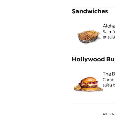
Sandwiches
Aloh
Salmó
ensala
semill
previa
Hollywood Bu
The 
Carne 
salsa
estilo
Black