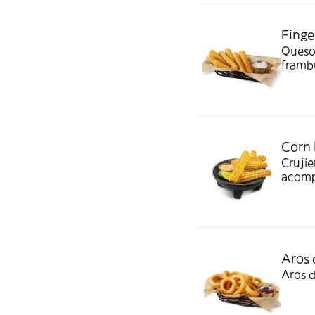
Finge
Queso
framb
Corn 
Crujie
acomp
Aros 
Aros 