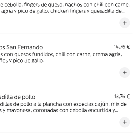
e cebolla, fingers de queso, nachos con chili con carne,
agria y pico de gallo, chicken fingers y quesadilla de
 con bacon crispy y cebolla encurtida, acompañado de
 BBQ y guacamole.
os San Fernando
14,76 €
 con quesos fundidos, chili con carne, crema agria,
ños y pico de gallo.
dilla de pollo
13,76 €
illas de pollo a la plancha con especias cajún, mix de
 y mayonesa, coronadas con cebolla encurtida y
ro. Acompañada de salsa roja mexicana y lima.