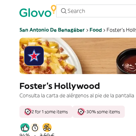
San Antonio De Benagéber
Food
Foster's Hol
Foster's Hollywood
Consulta la carta de alérgenos al pie de la pantalla
2 for 1 some items
-30% some items
94%
-
3,50 €