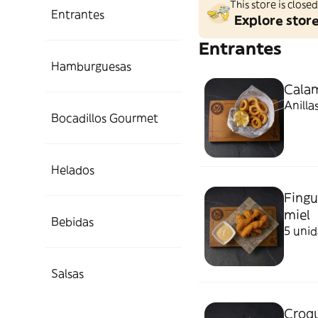
This store is clos
Entrantes
Explore stor
Entrantes
Hamburguesas
Cala
Anilla
Bocadillos Gourmet
Helados
Fingu
miel
Bebidas
5 uni
Salsas
Croqu