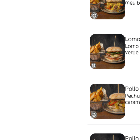
meu ba
Lomo 
Lomo 
verde 
Pollo
Pechug
carame
Pollo