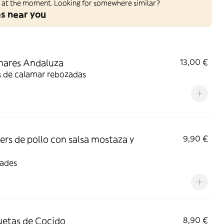
ed at the moment. Looking for somewhere similar?
es near you
mares Andaluza
13,00 €
s de calamar rebozadas
ers de pollo con salsa mostaza y
9,90 €
dades
etas de Cocido
8,90 €