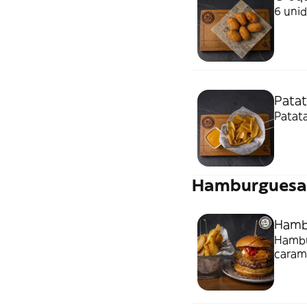
6 uni
Patat
Patata
Hamburguesa
Hamb
Hambu
carame
fritas