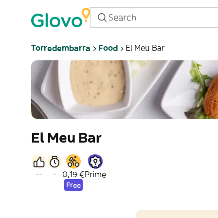
Torredembarra
Food
El Meu Bar
El Meu Bar
--
-
0,19 €
Prime
Free