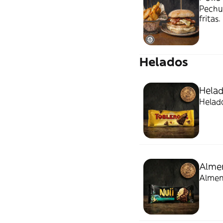
Pechug
fritas.
Helados
Helad
Helad
Alme
Almen