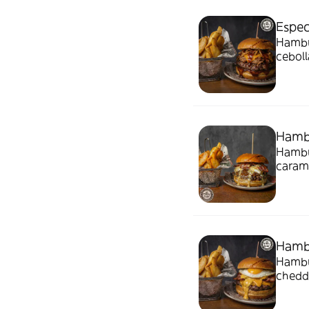
Espec
Hambu
ceboll
Hambu
Hambur
carame
patat
Hambu
Hambu
chedda