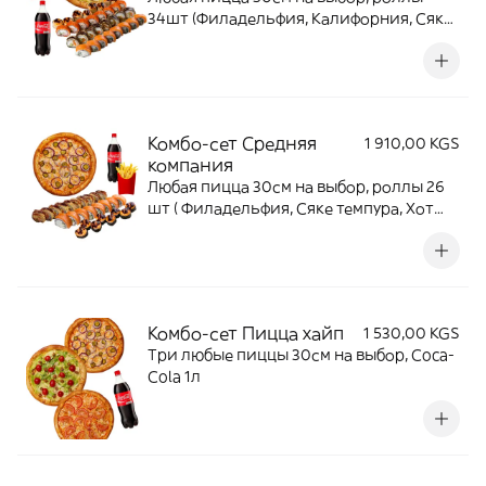
34шт (Филадельфия, Калифорния, Сяке
темпура, Горячий краб), Coca-Cola 1л,
картофель фри.
Комбо-сет Средняя
1 910,00 KGS
компания
Любая пицца 30см на выбор, роллы 26
шт ( Филадельфия, Сяке темпура, Хот
мини фила), Coca-Cola 1л, картофель
фри.
Комбо-сет Пицца хайп
1 530,00 KGS
Три любые пиццы 30см на выбор, Coca-
Cola 1л