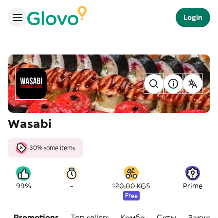
Login
Wasabi
-30% some items
-
99%
120,00 KGS
Prime
Free
Promotions
Top sellers
Комбо
Сеты
Закуск