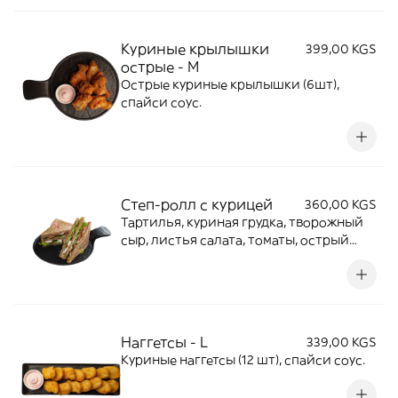
Куриные крылышки
399,00 KGS
острые - М
Острые куриные крылышки (6шт),
спайси соус.
Степ-ролл с курицей
360,00 KGS
Тартилья, куриная грудка, творожный
сыр, листья салата, томаты, острый
спайси соус.
Наггетсы - L
339,00 KGS
Куриные наггетсы (12 шт), спайси соус.