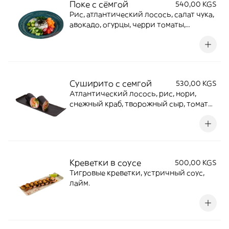
Поке с сёмгой
540,00 KGS
Рис, атлантический лосось, салат чука,
авокадо, огурцы, черри томаты,
ореховый соус, нори, соевый соус.
Суширито с семгой
530,00 KGS
Атлантический лосось, рис, нори,
снежный краб, творожный сыр, томаты,
листья салата, огурцы, икра масаго,
острый спайси соус, соевый соус.(2шт)
Креветки в соусе
500,00 KGS
Тигровые креветки, устричный соус,
лайм.