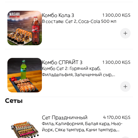
Комбо Кола 3
1 300,00 KGS
В составе: Сет 2, Coca-Cola 500 мл
Комбо СПРАЙТ 3
1 300,00 KGS
Комбо Сет 2: Горячий краб,
Филадельфия, Запеченный сыр,
Запеченный краб (28 шт.) + Spite 500 мл.
Сеты
Сет Праздничный
4 170,00 KGS
Фила, Калифорния, Белая кера, Нью-
йорк, Сяке темпура, Кани темпура,
Чикен темпура, Ролл краб, Ролл огурец,