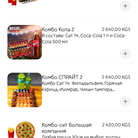
Горячий краб, Мини-Фила) Coca-Cola
2л, картофель фри (2шт.)
Комбо Кола 2
2 640,00 KGS
В составе: Сет 14, Coca-Cola 1 л и Coca-
Cola 500 мл
Комбо СПРАЙТ 2
2 640,00 KGS
Комбо Сет 14: Филадельфия, Горячая
курица, Изумруд, Чикен темпура,
Мексиканский, Аригато, Сяке темпура
(60шт) + Sprite 1 литр и 500 мл.
Комбо-сет Большая
2 420,00 KGS
компания
Любая пицца 30см на выбор, роллы