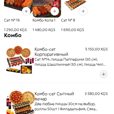
Сет № 16
Комбо Кола 1
Сет № 8
1 290,00 KGS
1 480,00 KGS
1 690,00 KGS
Комбо
Комбо-сет
5 150,00 KGS
Корпоративный
Сет №14, пицца Пепперони (30 см),
⁠пицца Шашлычная (30 см), пицца ⁠Чили
(30 см), сырные палочки (12 шт),
куриные наггетсы (1 порция), компот 2л,
Coca-Cola 2л.
Комбо-сет Сытный
3 580,00 KGS
вечер
Две любые пиццы 30см на выбор,
роллы 50шт ( Филадельфия, Сяке
темпура, Хот мини фила, Нью-Йорк,