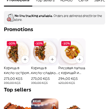
No live tracking available.
Orders are delivered directly by the
store.
Promotions
-30%
-30%
-30%
Курица в
Курица в
Рисовая лапша
кисло-остром
кисло-сладком
с курицей и
соусе
соусе
овощами
273,00 KGS
273,00 KGS
294,00 KGS
390,00 KGS
390,00 KGS
420,00 KGS
Top sellers