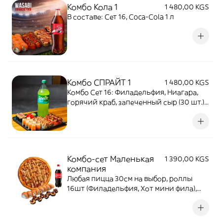
Комбо Кола 1
1 480,00 KGS
В составе: Сет 16, Coca-Cola 1 л
Комбо СПРАЙТ 1
1 480,00 KGS
Комбо Сет 16: Филадельфия, Ниагара,
горячий краб, запеченный сыр (30 шт.) +
Sprite 1 литр
Комбо-сет Маленькая
1 390,00 KGS
компания
Любая пицца 30см на выбор, роллы
16шт (Филадельфия, Хот мини фила),
Coca-Cola 1л.