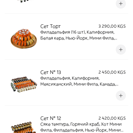
Ролл сыр, Изумруд, Хот Мини Фила, хот
чиз (104 шт)
Сет Торт
3 290,00 KGS
Филадельфия (16 шт), Калифорния,
Белая кера, Нью-Йорк, Мини Фила,
Ролл огурец, Ролл лосось, Ролл
пирамида (68 шт)
Сет № 13
2 450,00 KGS
Филадельфия, Калифорния,
Мексиканский, Мини Фила, Канада,
Ролл огурец, Ролл Краб (52 шт)
Сет № 12
2 420,00 KGS
Сяке темпура, Горячий краб, Хот Мини
Фила, Филадельфия, Нью-Йорк, Мини