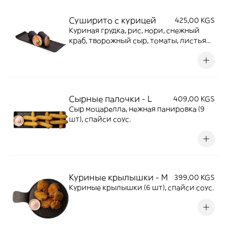
Суширито с курицей
425,00 KGS
Куриная грудка, рис, нори, снежный
краб, творожный сыр, томаты, листья
салата, огурцы, икра масаго, острый
спайси соус, соевый соус.(2шт)
Сырные палочки - L
409,00 KGS
Сыр моцарелла, нежная панировка (9
шт), спайси соус.
Куриные крылышки - М
399,00 KGS
Куриные крылышки (6 шт), спайси соус.