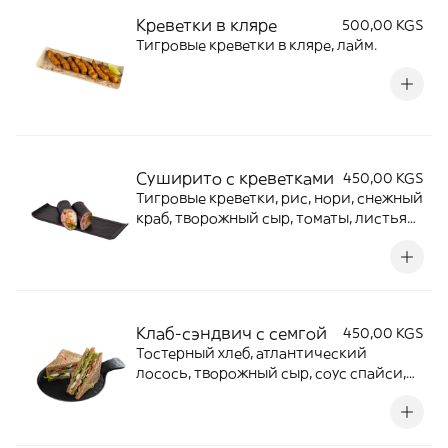
Креветки в кляре
500,00 KGS
Тигровые креветки в кляре, лайм.
Суширито с креветками
450,00 KGS
Тигровые креветки, рис, нори, снежный
краб, творожный сыр, томаты, листья
салата, огурцы, икра масаго, острый
спайси соус, соевый соус (2шт)
Клаб-сэндвич с семгой
450,00 KGS
Тостерный хлеб, атлантический
лосось, творожный сыр, соус спайси,
листья салата, томаты.