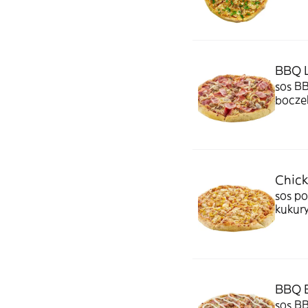
BBQ L
sos BB
bocze
Chick
sos po
kukur
BBQ B
sos B