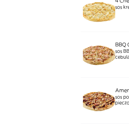
4 Che
sos kr
BBQ C
sos BB
cebul
Ameri
sos po
pieczo