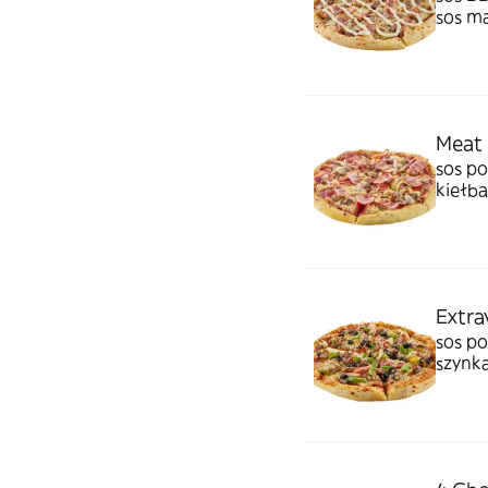
sos m
Meat 
sos po
kiełba
Extra
sos p
szynka