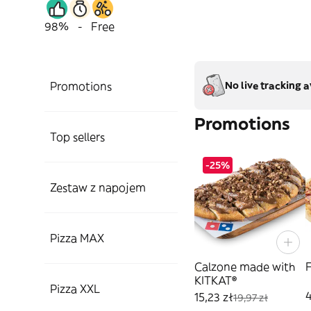
98%
-
Free
Promotions
No live tracking a
Promotions
Top sellers
-25%
Zestaw z napojem
Pizza MAX
Calzone made with
KITKAT®
Pizza XXL
4
15,23 zł
19,97 zł