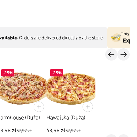
This st
vailable.
Orders are delivered directly by the store.
Explo
-25%
-25%
Farmhouse (Duża)
Hawajska (Duża)
3,98 zł
43,98 zł
57,97 zł
57,97 zł