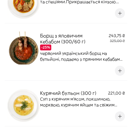
та спеціями.Прикрашається кінзою.
Страва може бути гострою
Борщ з яловичим
243,75 ₴
кебабом (300/60 г)
325,00 ₴
-25%
червоний український борщ на
бульйоні, подаємо з пряними кебабами
з яловичини
Курячий бульон (300 г)
221,00 ₴
Суп з курячим м'ясом, локшиною,
морквою, курячим яйцем та свіжим
кропом