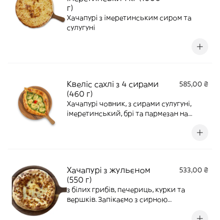
г)
Хачапурі з імеретинським сиром та
сулугуні
Квеліс сахлі з 4 сирами
585,00 ₴
(460 г)
Хачапурі човник, з сирами сулугуні,
імеретинський, брі та пармезан на
базиліковому соусі та фісташками
Хачапурі з жульєном
533,00 ₴
(550 г)
з білих грибів, печериць, курки та
вершків. Запікаємо з сирною
скоринкою. Діаметр 25 см.