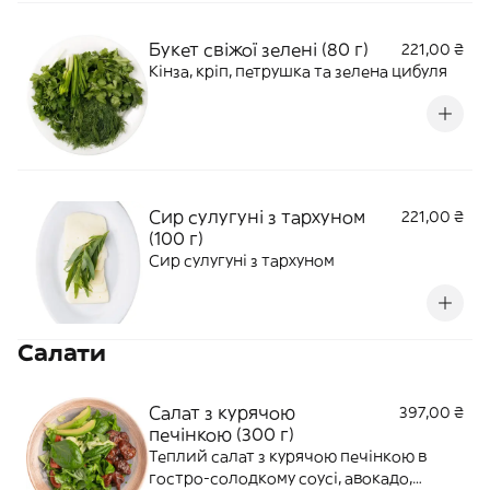
Букет свіжої зелені (80 г)
221,00 ₴
Кінза, кріп, петрушка та зелена цибуля
Сир сулугуні з тархуном
221,00 ₴
(100 г)
Сир сулугуні з тархуном
Салати
Салат з курячою
397,00 ₴
печінкою (300 г)
Теплий салат з курячою печінкою в
гостро-солодкому соусі, авокадо,