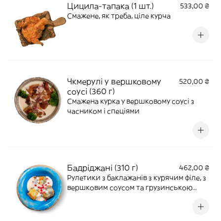
Цицила-тапака (1 шт.)
533,00 ₴
Смажене, як треба, ціле курча
Чкмерулі у вершковому
520,00 ₴
соусі (360 г)
Cмажена курка у вершковому соусі з
часником і спеціями
Бадріджані (310 г)
462,00 ₴
Рулетики з баклажанів з курячим філе, з
вершковим соусом та грузинською
аджикою. Страва середньо-гостра