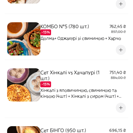
КОМБО №5 (780 шт.)
762,45 ₴
897,00 ₴
-15%
Долма+ Оджахурі зі свининою + Харчо
Сет Хінкалі vs Хачапурі (1
751,40 ₴
шт.)
884,00 ₴
-15%
Хінкалі з яловичиною, свининою та
кінзою (4шт) + Хінкалі з сиром (4шт) +
Хачапурі по-мегрельськи
Сет БІНГО (950 шт.)
696,15 ₴