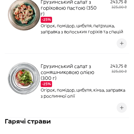
Грузинський салат з
243,75 ₴
горіховою пастою (350
325,00 ₴
г)
-25%
Огірок, помідор, цибуля, петрушка,
заправка з волоських горіхів та спецій
Грузинський салат з
243,75 ₴
соняшниковою олією
325,00 ₴
(300 г)
-25%
Огірок, помідор, цибуля, кінза, заправка
з рослинної олії
Гарячі страви