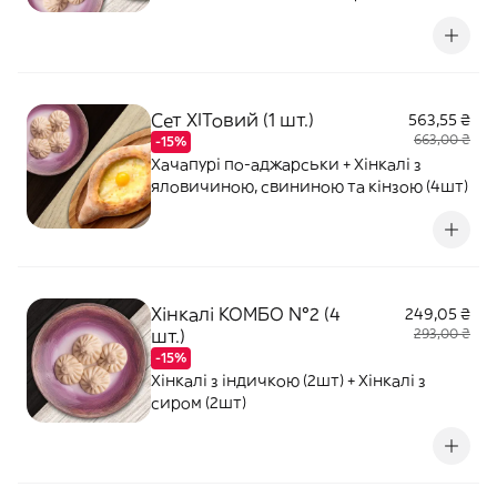
(4шт) + Хінкалі з сиром (4шт)
Сет ХІТовий (1 шт.)
563,55 ₴
663,00 ₴
-15%
Хачапурі по-аджарськи + Хінкалі з
яловичиною, свининою та кінзою (4шт)
Хінкалі КОМБО №2 (4
249,05 ₴
шт.)
293,00 ₴
-15%
Хінкалі з індичкою (2шт) + Хінкалі з
сиром (2шт)