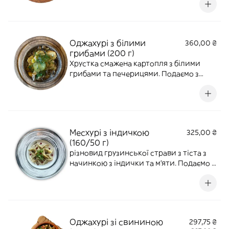
Оджахурі з білими
360,00 ₴
грибами (200 г)
Хрустка смажена картопля з білими
грибами та печерицями. Подаємо з
солоними огірками для балансу смаку.
Месхурі з індичкою
325,00 ₴
(160/50 г)
різновид грузинської страви з тіста з
начинкою з індички та м'яти. Подаємо з
вершковим соусом з пряними нотами
сухої аджики,прикрашаємо гранатом.
Оджахурі зі свининою
297,75 ₴