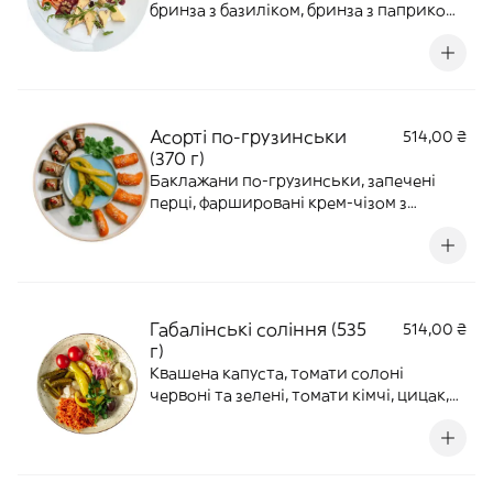
бринза з базиліком, бринза з паприкою,
молочний качокавало, томатний
качокавало, сулугуні з пажитником та
молочна нитка сулугуні з паприкою.
Подаємо з чурчхелою, сушеною
журавлиною, руколою та кюлі з
Асорті по-грузинськи
514,00 ₴
копченої вишні.
(370 г)
Баклажани по-грузинськи, запечені
перці, фаршировані крем-чізом з
часником та кропом, гострий перець
цицак.*Страву формуємо за вагою.
Кількість рулетиків може змінюватися в
залежності від розміру овочів.
Габалінські соління (535
514,00 ₴
г)
Квашена капуста, томати солоні
червоні та зелені, томати кімчі, цицак,
морква по-корейськи, солоні огірки,
маринований часник, маринована
слива, цибуля марс, зелена цибуля,
кінза