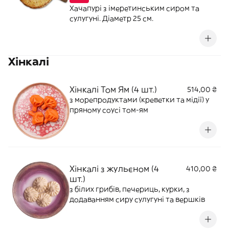
Хачапурі з імеретинським сиром та
сулугуні. Діаметр 25 см.
Хінкалі
Хінкалі Том Ям (4 шт.)
514,00 ₴
з морепродуктами (креветки та мідії) у
пряному соусі том-ям
Хінкалі з жульєном (4
410,00 ₴
шт.)
з білих грибів, печериць, курки, з
додаванням сиру сулугуні та вершків