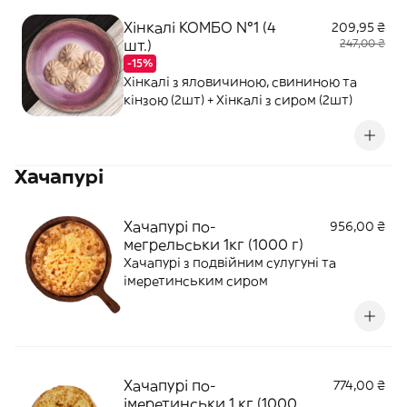
Хінкалі КОМБО №1 (4
209,95 ₴
шт.)
247,00 ₴
-15%
Хінкалі з яловичиною, свининою та
кінзою (2шт) + Хінкалі з сиром (2шт)
Хачапурі
Хачапурі по-
956,00 ₴
мегрельськи 1кг (1000 г)
Хачапурі з подвійним сулугуні та
імеретинським сиром
Хачапурі по-
774,00 ₴
імеретинськи 1 кг (1000