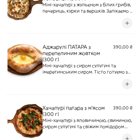
Міні-хачапурі з жульєном з білих грибів,
печериць, курки та вершків. Запікаємо з
сирною скоринкою. Діаметр 18 см
Аджарулі ПАТАРА з
390,00 ₴
перепелиним жовтком
(300 г)
Міні-хачапурі з сиром сулугуні та
імеретинським сиром. Тісто готуємо з
додаванням Borjomi. УВАГА! На доставку
жовток перемішується з сиром!
Хачапурі патара з м'ясом
390,00 ₴
(300 г)
Міні-хачапурі з яловичиною, свининою,
сиром сулугуні та свіжим помідором.
Подаємо зі свіжою зеленню. Страва
може бути гострою. Діаметр 18 см