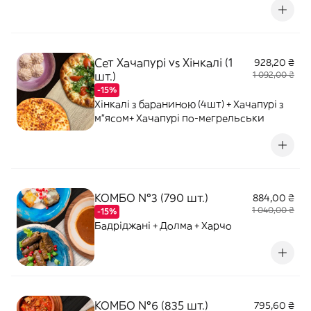
Сет Хачапурі vs Хінкалі (1
928,20 ₴
шт.)
1 092,00 ₴
-15%
Хінкалі з бараниною (4шт) + Хачапурі з
м"ясом+ Хачапурі по-мегрельськи
КОМБО №3 (790 шт.)
884,00 ₴
1 040,00 ₴
-15%
Бадріджані + Долма + Харчо
КОМБО №6 (835 шт.)
795,60 ₴