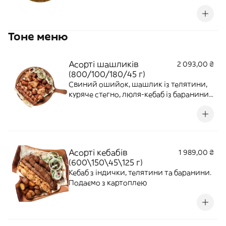
та часником. Подаємо з копченими
ребрами зі свинини, зернами гранату,
маринованою червоною цибулею та
Тоне меню
кінзою. Страва середньо-гостра.
Асорті шашликів
2 093,00 ₴
(800/100/180/45 г)
Свиний ошийок, шашлик із телятини,
куряче стегно, люля-кебаб із баранини;
подається з зеленню на лаваші з
цибулею та соусами Сацебелі та
Ткемалі
Асорті кебабів
1 989,00 ₴
(600\150\45\125 г)
Кебаб з індички, телятини та баранини.
Подаємо з картоплею