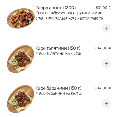
Ребра свинні (200 г)
631,00 ₴
Свинні ребра су-від з грузинськими
спеціями; подається з картоплею та
цибулею-фрі
Каре телятини (150 г)
614,00 ₴
М'ясо телятини на кістці
Каре баранини (150 г)
614,00 ₴
М'ясо баранини на кістці