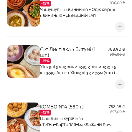
936,00 ₴
-15%
Чашушулі зі свининою + Оджахурі зі
свининою + Домашній суп
Сет Листівка з Батумі (1
768,40 ₴
шт.)
904,00 ₴
-15%
Хінкалі з яловичиною, свининою та
кінзою (4шт) + Хінкалі з сиром (4шт) +
Хачапурі по-аджарськи
КОМБО №4 (580 г)
762,45 ₴
897,00 ₴
-15%
Шашлик із курячого
стегна+Картопля+Баклажани по-
грузинськи.