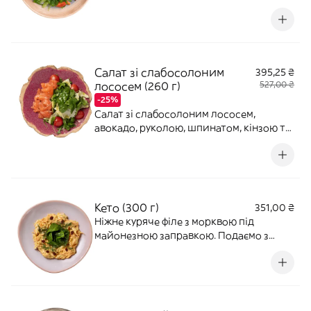
руколою, шпинатом, кінзою та медовим
дресінгом
Салат зі слабосолоним
395,25 ₴
лососем (260 г)
527,00 ₴
-25%
Салат зі слабосолоним лососем,
авокадо, руколою, шпинатом, кінзою та
медовим дресінгом
Кето (300 г)
351,00 ₴
Ніжне куряче філе з морквою під
майонезною заправкою. Подаємо з
міксом зелені.