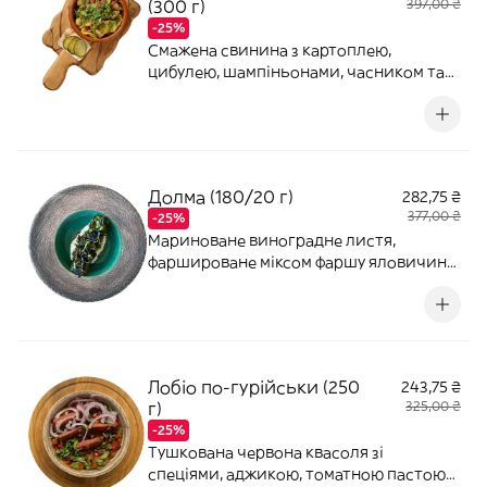
(300 г)
397,00 ₴
-25%
Смажена свинина з картоплею,
цибулею, шампіньонами, часником та
свіжою зеленню (з додаванням кінзи)
Долма (180/20 г)
282,75 ₴
377,00 ₴
-25%
Мариноване виноградне листя,
фаршироване міксом фаршу яловичини
та свинини. Подаємо на подушці з
лабне.
Лобіо по-гурійськи (250
243,75 ₴
г)
325,00 ₴
-25%
Тушкована червона квасоля зі
спеціями, аджикою, томатною пастою