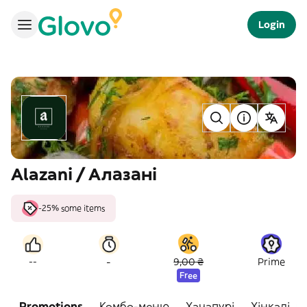
Login
Alazani / Алазані
-25% some items
-
--
9,00 ₴
Prime
Free
Promotions
Комбо-меню
Хачапурі
Хінкалі