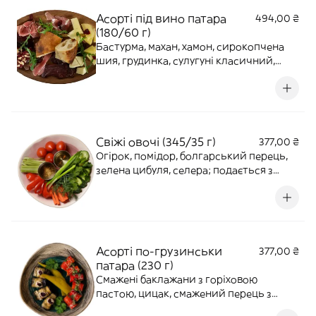
Асорті під вино патара
494,00 ₴
(180/60 г)
Бастурма, махан, хамон, сирокопчена
шия, грудинка, сулугуні класичний,
сулугуні з пажитником, молочний сир
качокавало, чурчхела, в'ялена
журавлина або гранат, шоті та рукола.
Свіжі овочі (345/35 г)
377,00 ₴
Огірок, помідор, болгарський перець,
зелена цибуля, селера; подається з
домашнім маслом та сванською сіллю
Асорті по-грузинськи
377,00 ₴
патара (230 г)
Смажені баклажани з горіховою
пастою, цицак, смажений перець з
сиром.*Страву формуємо за вагою.