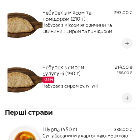
Чебурек з м'ясом та
293,00 ₴
помідором (210 г)
Чебурек з міксом яловичини та
свинини з сиром та помідором
Чебурек з сиром
214,50 ₴
сулугуні (190 г)
286,00 ₴
-25%
Чебурек з сиром сулугуні
Перші страви
Шурпа (450 г)
338,00 ₴
Суп з баранини з картоплею, морквою