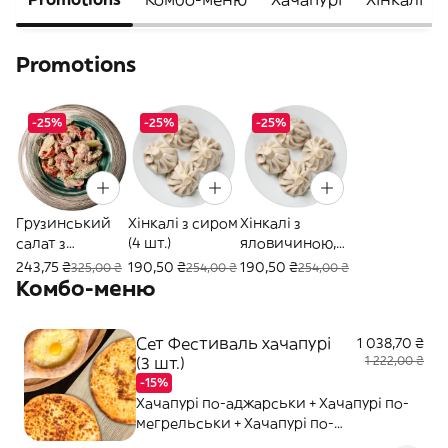
Promotions
-25%
-25%
-25%
Грузинський
Хінкалі з сиром
Хінкалі з
салат з
(4 шт.)
яловичиною,
горіховою
свининою та
243,75 ₴
190,50 ₴
190,50 ₴
325,00 ₴
254,00 ₴
254,00 ₴
пастою (350 г)
кінзою (4 шт.)
Комбо-меню
Сет Фестиваль хачапурі
1 038,70 ₴
(3 шт.)
1 222,00 ₴
-15%
Хачапурі по-аджарськи + Хачапурі по-
мегрельськи + Хачапурі по-
імеретинськи