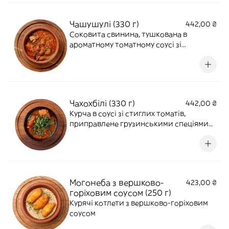
Чашушулі (330 г)
442,00 ₴
Соковита свинина, тушкована в
ароматному томатному соусі зі
спеціями, цибулею, часником та кінзою.
Готуємо за кахетинським рецептом.
Чахохбілі (330 г)
442,00 ₴
Курча в соусі зі стиглих томатів,
приправлене грузинськими спеціями
та свіжою зеленню. Готуємо з часником.
Могонеба з вершково-
423,00 ₴
горіховим соусом (250 г)
Курячі котлети з вершково-горіховим
соусом