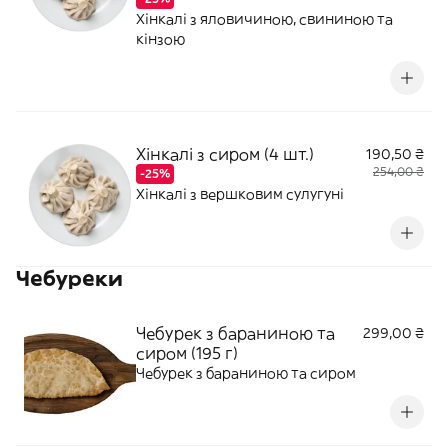
Хінкалі з яловичиною, свининою та
кінзою
Хінкалі з сиром (4 шт.)
190,50 ₴
254,00 ₴
-25%
Хінкалі з вершковим сулугуні
Чебуреки
Чебурек з бараниною та
299,00 ₴
сиром (195 г)
Чебурек з бараниною та сиром