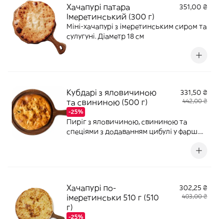
Хачапурі патара
351,00 ₴
Імеретинський (300 г)
Міні-хачапурі з імеретинським сиром та
сулугуні. Діаметр 18 см
Кубдарі з яловичиною
331,50 ₴
та свининою (500 г)
442,00 ₴
-25%
Пиріг з яловичиною, свининою та
спеціями з додаванням цибулі у фарш.
Страва може бути гострою. Діаметр 25
см. Без пальмової олії.
Хачапурі по-
302,25 ₴
імеретинськи 510 г (510
403,00 ₴
г)
-25%