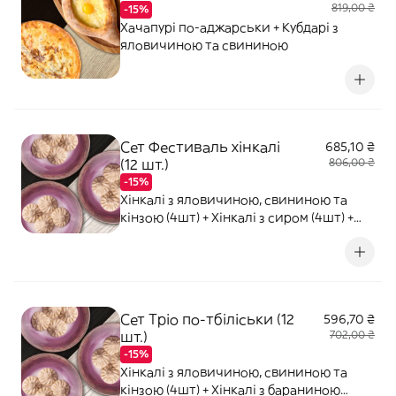
819,00 ₴
-15%
Хачапурі по-аджарськи + Кубдарі з
яловичиною та свининою
Сет Фестиваль хінкалі
685,10 ₴
(12 шт.)
806,00 ₴
-15%
Хінкалі з яловичиною, свининою та
кінзою (4шт) + Хінкалі з сиром (4шт) +
Хінкалі з жульєном (4шт)
Сет Тріо по-тбіліськи (12
596,70 ₴
шт.)
702,00 ₴
-15%
Хінкалі з яловичиною, свининою та
кінзою (4шт) + Хінкалі з бараниною