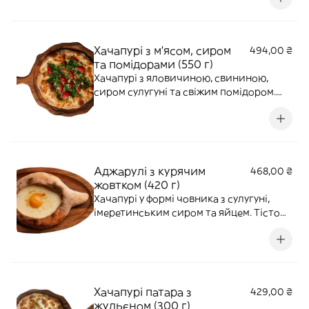
Хачапурі з м'ясом, сиром
494,00 ₴
та помідорами (550 г)
Хачапурі з яловичиною, свининою,
сиром сулугуні та свіжим помідором.
Подаємо зі свіжою зеленню. Страва
може бути гострою. Діаметр 25 см.
Аджарулі з курячим
468,00 ₴
жовтком (420 г)
Хачапурі у формі човника з сулугуні,
імеретинським сиром та яйцем. Тісто
готуємо з додаванням Borjomi. УВАГА!
На доставку яйце замішується з сиром
Хачапурі патара з
429,00 ₴
жульєном (300 г)