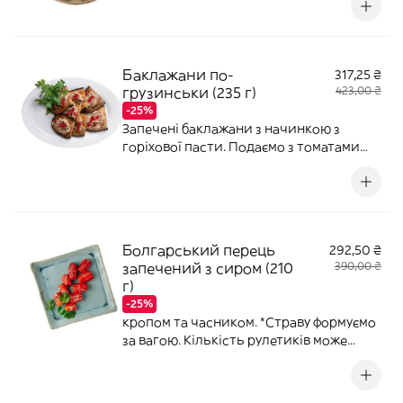
Кількість рулетиків може змінюватися в
залежності від розміру овочів.
Баклажани по-
317,25 ₴
грузинськи (235 г)
423,00 ₴
-25%
Запечені баклажани з начинкою з
горіхової пасти. Подаємо з томатами
кімчі.*Страву формуємо за вагою.
Кількість рулетиків може змінюватися в
залежності від розміру овочів.
Болгарський перець
292,50 ₴
запечений з сиром (210
390,00 ₴
г)
-25%
кропом та часником. *Страву формуємо
за вагою. Кількість рулетиків може
змінюватися в залежності від розміру
овочів.