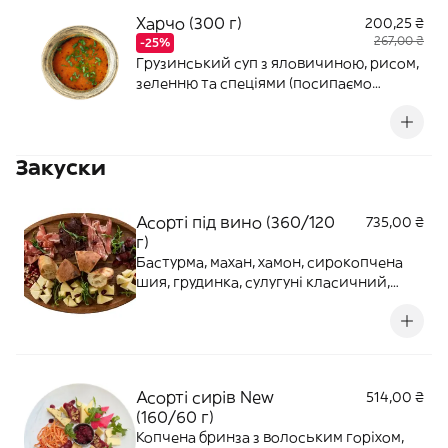
Харчо (300 г)
200,25 ₴
267,00 ₴
-25%
Грузинський суп з яловичиною, рисом,
зеленню та спеціями (посипаємо
кінзою).Страва може бути гострою
Закуски
Асорті під вино (360/120
735,00 ₴
г)
Бастурма, махан, хамон, сирокопчена
шия, грудинка, сулугуні класичний,
сулугуні з пажитником, молочний сир
качокавало, чурчхела, в'ялена
журавлина або гранат, шоті та рукола.
Асорті сирів New
514,00 ₴
(160/60 г)
Копчена бринза з волоським горіхом,