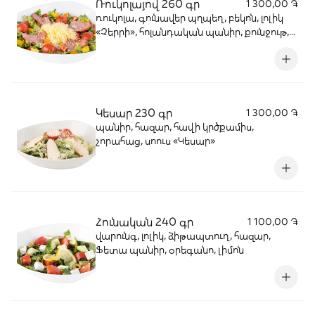
Ռուկոլայով 260 գր
1 300,00 ֏
ռուկոլա, գունավեր պղպեղ, բեկոն, լոլիկ
«Չերրի», հոլանդական պանիր, քունջութ,
հազար
Կեսար 230 գր
1 300,00 ֏
պանիր, հազար, հավի կրծքամիս,
չորահաց, սոուս «Կեսար»
Հունական 240 գր
1 100,00 ֏
վարունգ, լոլիկ, ձիթապտուղ, հազար,
Ֆետա պանիր, օրեգանո, լիմոն