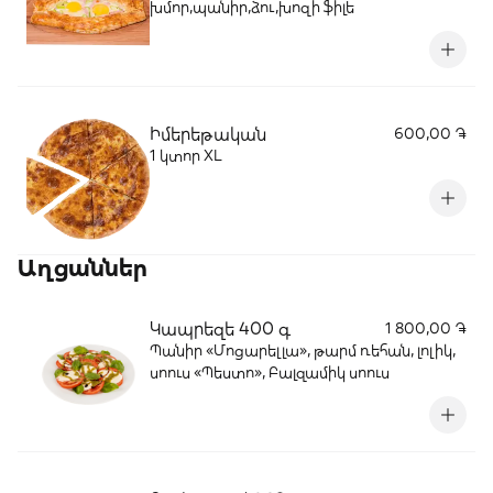
խմոր,պանիր,ձու,խոզի ֆիլե
Իմերեթական
600,00 ֏
1 կտոր XL
Աղցաններ
Կապրեզե 400 գ
1 800,00 ֏
Պանիր «Մոցարելլա», թարմ ռեհան, լոլիկ,
սոուս «Պեստո», Բալզամիկ սոուս