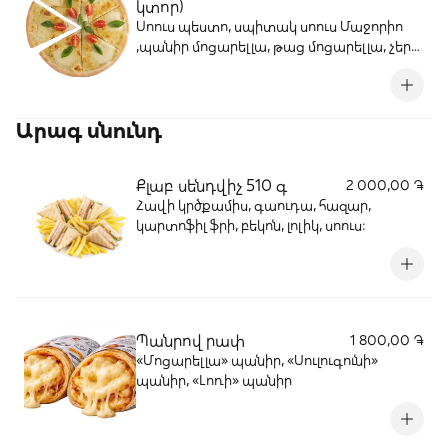
կտոր)
Սոուս պեստո, սպիտակ սոուս Մաջորիո
,պանիր մոցարելլա, թաց մոցարելլա, չերի
լոլիկ,բազիլիկ, ձիթապտղի ձեթ
Արագ սնունդ
Քլաբ սենդվիչ 510 գ
2 000,00 ֏
Հավի կրծքամիս, գաուդա, հազար,
կարտոֆիլ ֆրի, բեկոն, լոլիկ, սոուս։
Պանրով րափ
1 800,00 ֏
«Մոցարելլա» պանիր, «Սուլուգունի»
պանիր, «Լոռի» պանիր