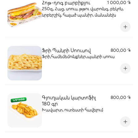
Հոթ-դոգ բարբիքյու
1 000,00 ֏
250գ, Հաց, սոուս, թթու վարունգ, բեկոն,
նրբերշիկ, հալած պանիր, մանանեխ
Ֆրի Պանրի Սոուսով
800,00 ֏
Ֆրի,համեմեմունքներ,պանրի սոուս
Գյուղական կարտոֆիլ
800,00 ֏
180 գր
Խավարտ, ուտեստի հավելում