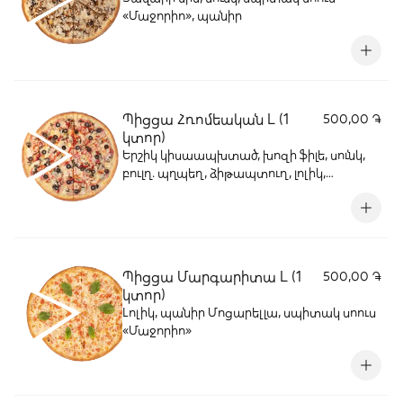
«Մաջորիո», պանիր
Պիցցա Հռոմեական L (1
500,00 ֏
կտոր)
Երշիկ կիսաապխտած, խոզի ֆիլե, սունկ,
բուլղ. պղպեղ, ձիթապտուղ, լոլիկ,
սպիտակ սոուս «Մաջորիո», պանիր
Պիցցա Մարգարիտա L (1
500,00 ֏
կտոր)
Լոլիկ, պանիր Մոցարելլա, սպիտակ սոուս
«Մաջորիո»