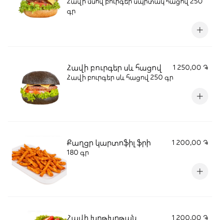
Հավի մսով բուրգեր սպիտակ հացով 250
գր
Հավի բուրգեր սև հացով
1 250,00 ֏
Հավի բուրգեր սև հացով 250 գր
Քաղցր կարտոֆիլ ֆրի
1 200,00 ֏
180 գր
Հավի խրթխրթան
1 200,00 ֏