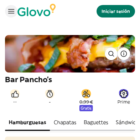
Iniciar sesión
Bar Pancho's
-
--
0,99 €
Prime
Gratis
Hamburguesas
Chapatas
Baguettes
Sándwich