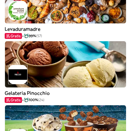
Levaduramadre
Gratis
99%
(57)
Gelateria Pinocchio
Gratis
100%
(24)