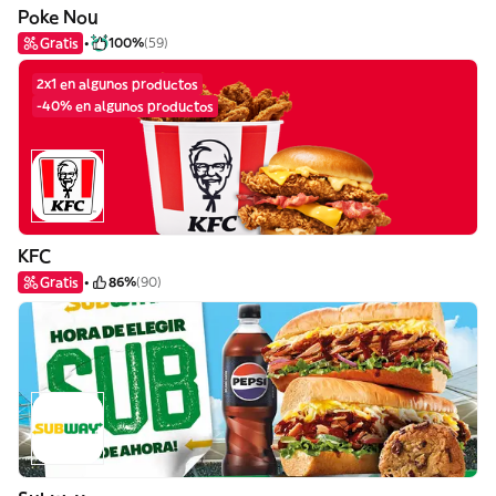
Poke Nou
Gratis
100%
(59)
2x1 en algunos productos
-40% en algunos productos
KFC
Gratis
86%
(90)