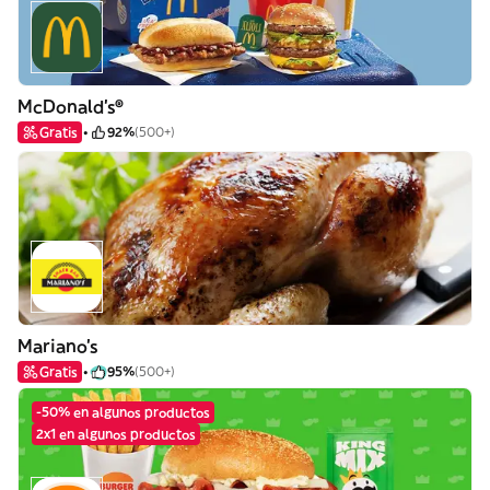
McDonald's®
Gratis
92%
(500+)
Mariano's
Gratis
95%
(500+)
-50% en algunos productos
2x1 en algunos productos