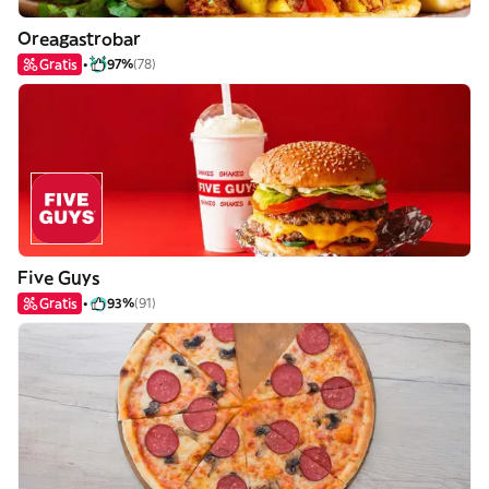
Oreagastrobar
Gratis
97%
(78)
Five Guys
Gratis
93%
(91)