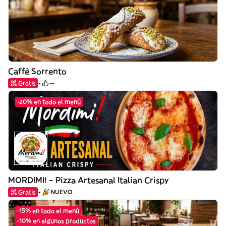
Caffè Sorrento
Gratis
--
-20% en todo el menú
MORDIMI! – Pizza Artesanal Italian Crispy
Gratis
NUEVO
-15% en todo el menú
-10% en algunos productos