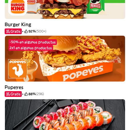
Burger King
Gratis
92%
(500+)
-50% en algunos productos
2x1 en algunos productos
Popeyes
Gratis
88%
(296)