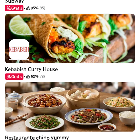
Subway
Gratis
85%
(85)
Kebabish Curry House
Gratis
92%
(78)
Restaurante chino yummy