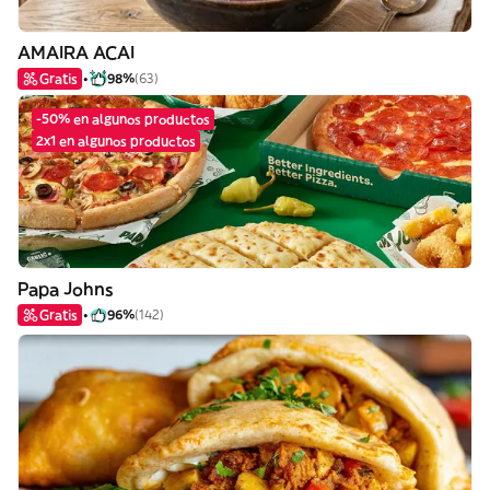
AMAIRA ACAI
Gratis
98%
(63)
-50% en algunos productos
2x1 en algunos productos
Papa Johns
Gratis
96%
(142)