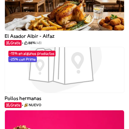
El Asador Albir - Alfaz
Gratis
88%
(48)
-15% en algunos productos
-25% con Prime
Pollos hermanas
Gratis
NUEVO