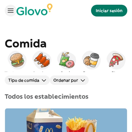
Iniciar sesión
Comida
Hamburguesas
Americana
Snacks
Desayuno
Pizza
Tipo de comida
Ordenar por
Todos los establecimientos