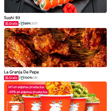
Sushi 93
Gratis
99%
(307)
La Granja De Pepe
Gratis
100%
(58)
2x1 en algunos productos
-20% en algunos productos