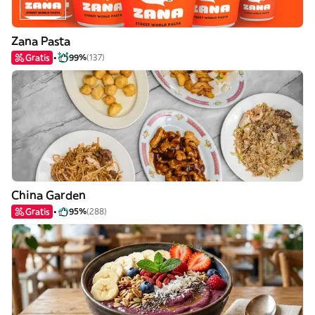
Zana Pasta
Gratis
99%
(137)
China Garden
Gratis
95%
(288)