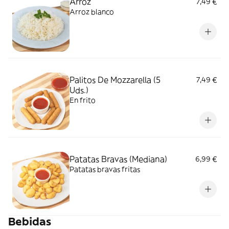
Arroz
7,49 €
Arroz blanco
Palitos De Mozzarella (5
7,49 €
Uds.)
En frito
Patatas Bravas (Mediana)
6,99 €
Patatas bravas fritas
Bebidas