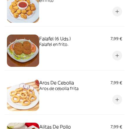
en frito
Falafel (6 Uds.)
7,99 €
Falafel en frito.
Aros De Cebolla
7,99 €
Aros de cebolla frita
Alitas De Pollo
7,99 €