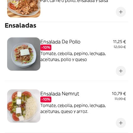
Pan, carne o pollo, ensalada y salsa
Ensaladas
Ensalada De Pollo
11,25 €
12,50 €
-10%
Tomate, cebolla, pepino, lechuga,
aceitunas, pollo y queso
Ensalada Nemrut
10,79 €
11,99 €
-10%
Tomate, cebolla, pepino, lechuga,
aceitunas, queso y arroz.