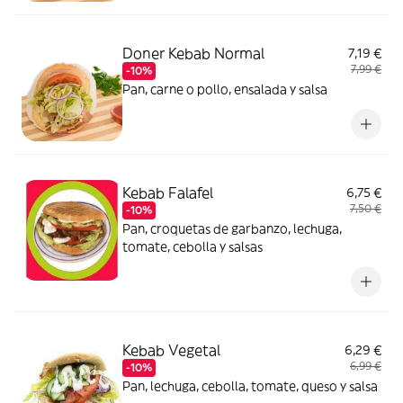
Doner Kebab Normal
7,19 €
7,99 €
-10%
Pan, carne o pollo, ensalada y salsa
Kebab Falafel
6,75 €
7,50 €
-10%
Pan, croquetas de garbanzo, lechuga,
tomate, cebolla y salsas
Kebab Vegetal
6,29 €
6,99 €
-10%
Pan, lechuga, cebolla, tomate, queso y salsa