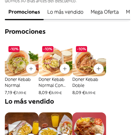
últimos 30 días antes del descuento.
Promociones
Lo más vendido
Mega Oferta
Men
Promociones
-10%
-10%
-10%
Doner Kebab
Doner Kebab
Doner Kebab
Normal
Normal Con
Doble
Queso
7,19 €
8,09 €
8,09 €
7,99 €
8,99 €
8,99 €
Lo más vendido