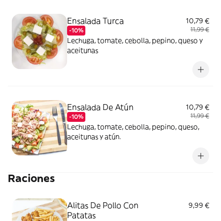
Ensalada Turca
10,79 €
11,99 €
-10%
Lechuga, tomate, cebolla, pepino, queso y
aceitunas
Ensalada De Atún
10,79 €
11,99 €
-10%
Lechuga, tomate, cebolla, pepino, queso,
aceitunas y atún.
Raciones
Alitas De Pollo Con
9,99 €
Patatas