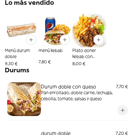
Lo más vendido
Menú durum
menú kebab
Plato doner
doble
kebab con
7,80 €
patatas
9,30 €
8,00 €
Durums
Durum doble con queso
7,70 €
Pan enrollado, doble carne, lechuga,
cebolla, tomate, salsas y queso
durum doble
7,20 €