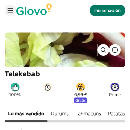
Iniciar sesión
Telekebab
-
100%
0,99 €
Prime
Gratis
Lo más vendido
Durums
Lahmacuns
Patatas fr