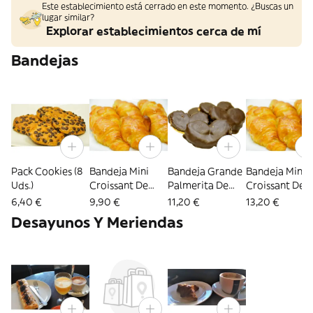
Este establecimiento está cerrado en este momento. ¿Buscas un
lugar similar?
Explorar establecimientos cerca de mí
Bandejas
Pack Cookies (8
Bandeja Mini
Bandeja Grande
Bandeja Mini
Uds.)
Croissant De
Palmerita De
Croissant De
Mantequilla (18
Mantequilla
Mantequilla (
6,40 €
9,90 €
11,20 €
13,20 €
Uds.)
Uds.)
Desayunos Y Meriendas