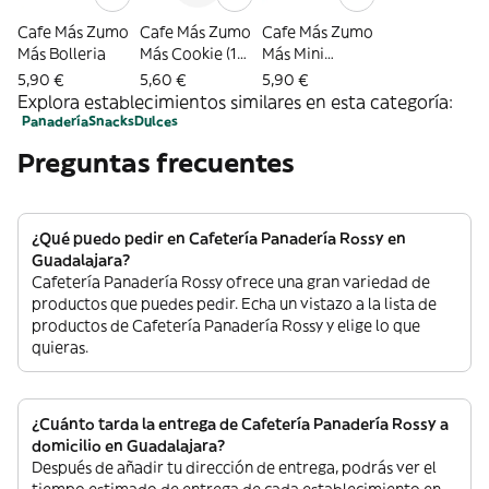
Cafe Más Zumo
Cafe Más Zumo
Cafe Más Zumo
Más Bolleria
Más Cookie (1
Más Mini
Ud.)
Croissant (3
5,90 €
5,60 €
5,90 €
Uds.)
Explora establecimientos similares en esta categoría:
Panadería
Snacks
Dulces
Preguntas frecuentes
¿Qué puedo pedir en Cafetería Panadería Rossy en
Guadalajara?
Cafetería Panadería Rossy ofrece una gran variedad de
productos que puedes pedir. Echa un vistazo a la lista de
productos de Cafetería Panadería Rossy y elige lo que
quieras.
¿Cuánto tarda la entrega de Cafetería Panadería Rossy a
domicilio en Guadalajara?
Después de añadir tu dirección de entrega, podrás ver el