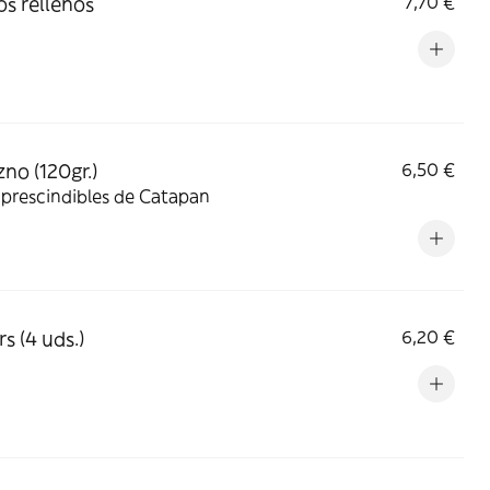
s rellenos
7,70 €
zno (120gr.)
6,50 €
prescindibles de Catapan
s (4 uds.)
6,20 €