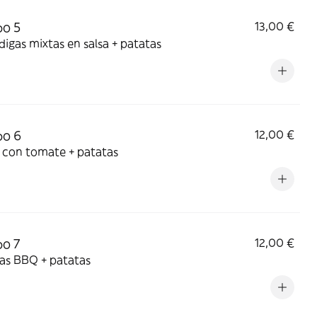
o 5
13,00 €
igas mixtas en salsa + patatas
o 6
12,00 €
 con tomate + patatas
o 7
12,00 €
las BBQ + patatas