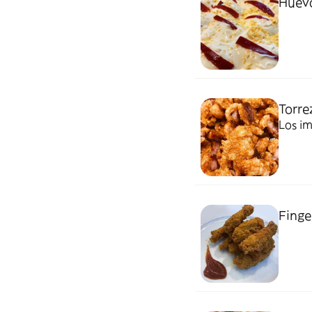
Huevo
Torre
Los im
Finger