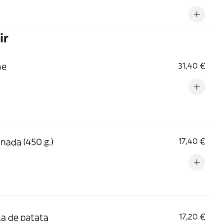
ia
ir
he
31,40 €
ada (450 g.)
17,40 €
lla de patata
17,20 €