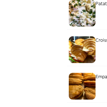
Patata
Crois
Empan