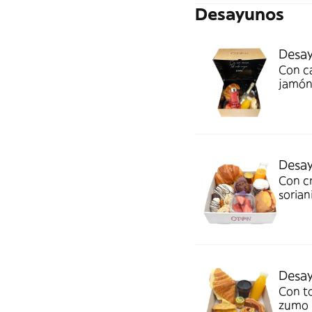
Desayunos
Desa
Con ca
jamón,
muffin
Desay
Con cr
sorian
café c
Desay
Con to
zumo n