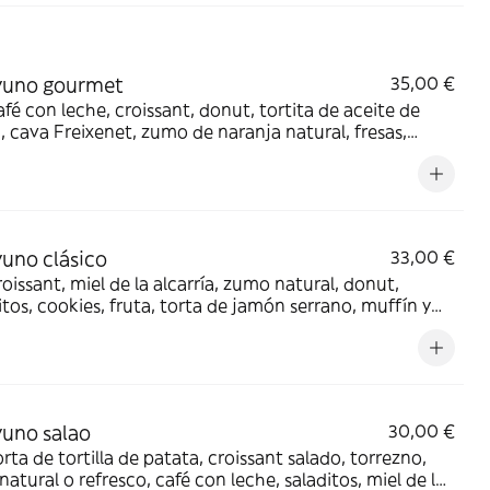
yuno gourmet
35,00 €
fé con leche, croissant, donut, tortita de aceite de
 cava Freixenet, zumo de naranja natural, fresas,
 de chocolate, bombones variados y dedicatoria
uno clásico
33,00 €
oissant, miel de la alcarría, zumo natural, donut,
itos, cookies, fruta, torta de jamón serrano, muffín y
on leche
uno salao
30,00 €
rta de tortilla de patata, croissant salado, torrezno,
atural o refresco, café con leche, saladitos, miel de la