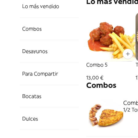
Lo más vendi
Lo más vendido
Combos
Desayunos
Combo 5
T
Para Compartir
13,00 €
1
Combos
Bocatas
Comb
1/2 To
Dulces