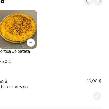
do
ortilla de patata
7,20 €
o 8
20,00 €
rtilla + torrezno