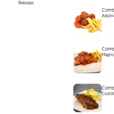
Bebidas
Comb
Albónd
Comb
Magro
Comb
Costil