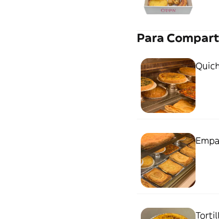
alcarr
Para Compart
Quic
Empan
Torti