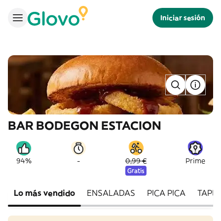
Iniciar sesión
BAR BODEGON ESTACION
-
94%
0,99 €
Prime
Gratis
Lo más vendido
ENSALADAS
PICA PICA
TAPIT