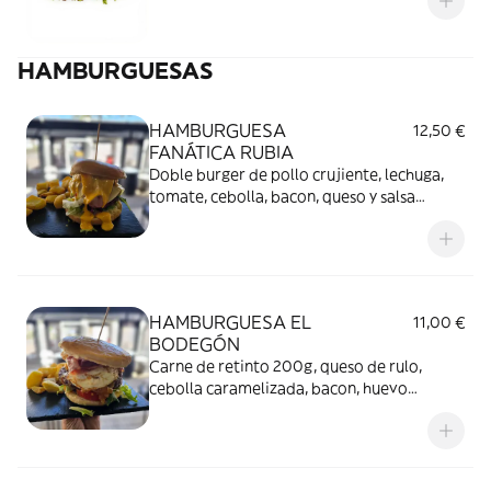
HAMBURGUESAS
HAMBURGUESA
12,50 €
FANÁTICA RUBIA
Doble burger de pollo crujiente, lechuga,
tomate, cebolla, bacon, queso y salsa
cheddar. Acompañado de patatas fritas.
HAMBURGUESA EL
11,00 €
BODEGÓN
Carne de retinto 200g, queso de rulo,
cebolla caramelizada, bacon, huevo
plancha, tomate y lechuga. Acompañado de
patatas fritas.