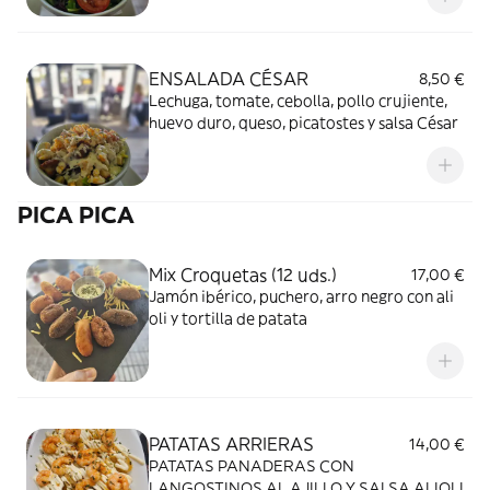
ENSALADA CÉSAR
8,50 €
Lechuga, tomate, cebolla, pollo crujiente,
huevo duro, queso, picatostes y salsa César
PICA PICA
Mix Croquetas (12 uds.)
17,00 €
Jamón ibérico, puchero, arro negro con ali
oli y tortilla de patata
PATATAS ARRIERAS
14,00 €
PATATAS PANADERAS CON
LANGOSTINOS AL AJILLO Y SALSA ALIOLI