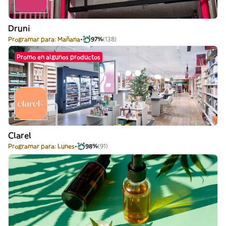
Druni
Programar para: Mañana
97%
(138)
Promo en algunos productos
Clarel
Programar para: Lunes
98%
(91)