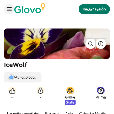
Iniciar sesión
IceWolf
Mismos precios ›
-
--
0,19 €
Prime
Gratis
Lo más vendido
Europa
Asia
Oriente Medio