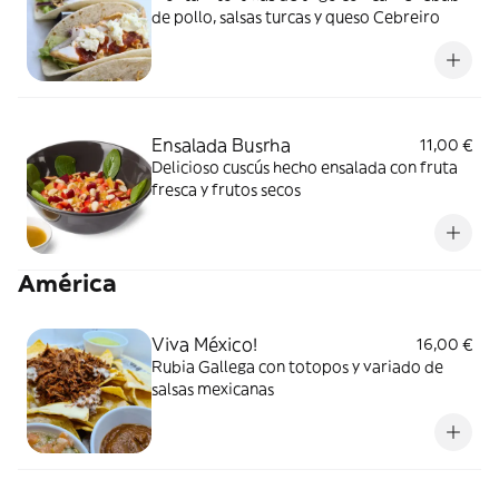
de pollo, salsas turcas y queso Cebreiro
Ensalada Busrha
11,00 €
Delicioso cuscús hecho ensalada con fruta
fresca y frutos secos
América
Viva México!
16,00 €
Rubia Gallega con totopos y variado de
salsas mexicanas