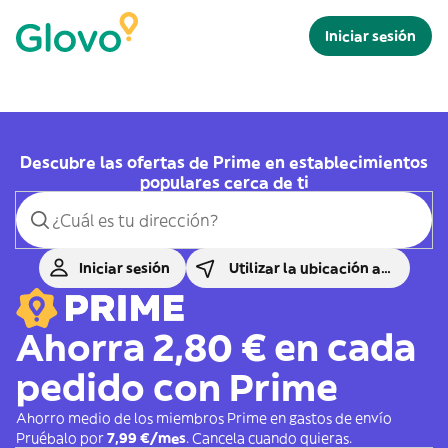
Iniciar sesión
Descubre las ofertas de Prime en establecimientos
populares cerca de ti
Iniciar sesión
Utilizar la ubicación actual
Ahorra 2,80 € en cada
pedido con Prime
Ahorro medio de los miembros Prime en gastos de envío
Pruébalo por
7,99 €/mes
. Cancela cuando quieras.