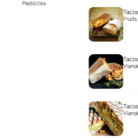
Pasticcios
Tacos
Fruits
Tacos
Viande
Tacos
Viande