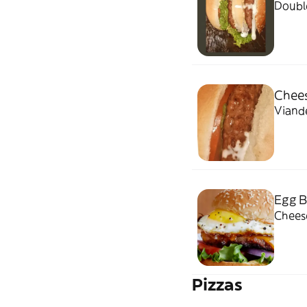
Doubl
Chees
Viand
Egg B
Cheese
Pizzas