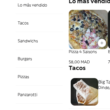
Lo más vendi
Lo más vendido
Tacos
Sandwichs
Pizza 4 Saisons
B
Burgers
58,00 MAD
Tacos
Pizzas
Big T
Dinde,
Panzarotti