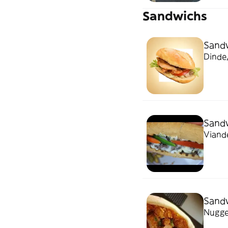
Sandwichs
Sand
Dinde,
Sand
Viand
Sand
Nugge