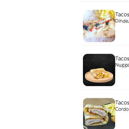
Tacos
Dinde,
Taco
Nugget
Tacos
Cordon