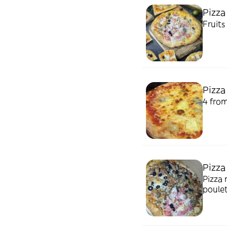
Pizza
Fruits
Pizza
4 fro
Pizza
Pizza 
poule