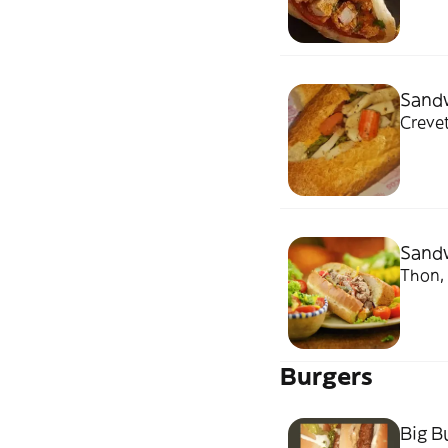
Sandw
Sand
Thon,
Burgers
Big B